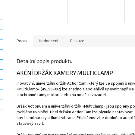
Popis
Hodnocení
Diskuze
Detailní popis produktu
AKČNÍ DRŽÁK KAMERY MULTICLAMP
Inovativní, univerzální držák ActionCam, který lze ve spojení s uni
»MultiClamp« (45155-002) lze snadno a spolehlivě upevnit např. Na 
a ochranné rámy motoru nebo na nosič zavazadel.
Držák ActionCam a univerzální držák »MultiClamp« jsou spojeny 
rychlého uvolnění. Úhel držáku ActionCam lze plynule nastavovat. 
aby tlumil nárazy a tlumil vibrace. Příslušenství je doplněno adap
stativový závit.