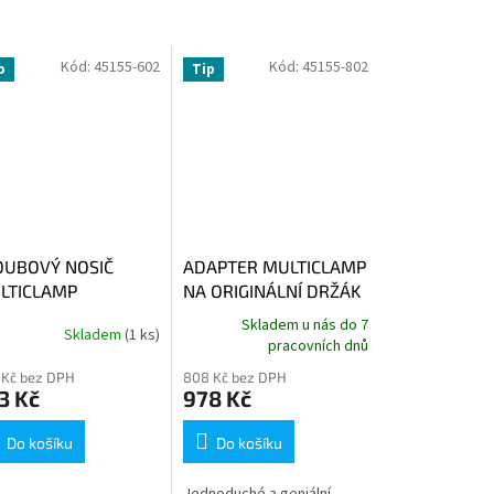
Kód:
45155-602
Kód:
45155-802
p
Tip
OUBOVÝ NOSIČ
ADAPTER MULTICLAMP
LTICLAMP
NA ORIGINÁLNÍ DRŽÁK
GPS BMW
Skladem u nás do 7
Skladem
(1 ks)
pracovních dnů
 Kč bez DPH
808 Kč bez DPH
3 Kč
978 Kč
Do košíku
Do košíku
Jednoduché a geniální,