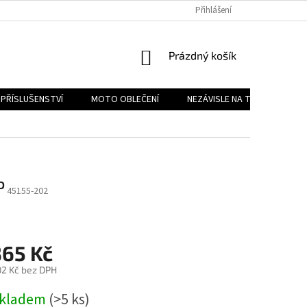
PODMÍNKY OCHRANY OSOBNÍCH ÚDAJŮ
Přihlášení
REKLAMAČNÍ ŘÁD
FOR
NÁKUPNÍ
Prázdný košík
KOŠÍK
PŘÍSLUŠENSTVÍ
MOTO OBLEČENÍ
NEZÁVISLE NA TYPU MOTORK
P
45155-202
365 Kč
2 Kč bez DPH
ěrná
kladem
(>5 ks)
na: