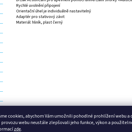
Držák ActionCam pro upevnění pomocí univerzální svorky »MultiC
Rychlé uvolnění připojení
Orientační úhel je individuálně nastavitelný
Adaptér pro stativový závit
Materiál: hliník, plast černý
me cookies, abychom Vám umožnili pohodlné prohlížení webu a d
 provozu webu neustále zlepšovali jeho funkce, výkon a použiteln
formací
zde
.