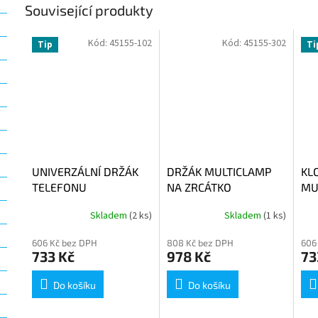
Související produkty
Kód:
45155-102
Kód:
45155-302
Tip
Ti
UNIVERZÁLNÍ DRŽÁK
DRŽÁK MULTICLAMP
KL
TELEFONU
NA ZRCÁTKO
MU
MULTICLAMP
Skladem
(2 ks)
Skladem
(1 ks)
606 Kč bez DPH
808 Kč bez DPH
606
733 Kč
978 Kč
73
Do košíku
Do košíku