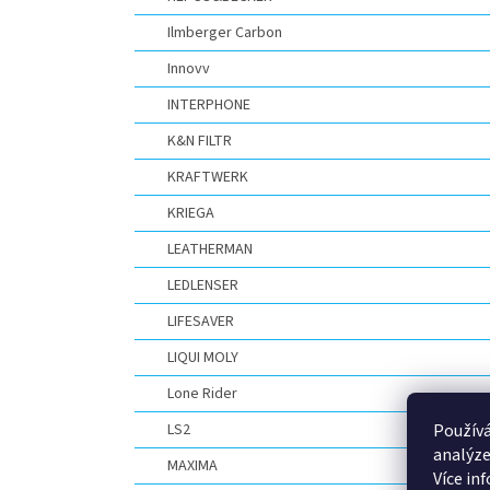
Ilmberger Carbon
Innovv
INTERPHONE
K&N FILTR
KRAFTWERK
KRIEGA
LEATHERMAN
LEDLENSER
LIFESAVER
LIQUI MOLY
Lone Rider
LS2
Používá
analýze
MAXIMA
Více in