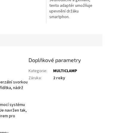
tento adaptér umožňuje
upevnění držáku
smartphon.
Doplňkové parametry
Kategorie
:
MULTICLAMP
Záruka
:
2 roky
verzální svorkou
řídítka, nádrž
pomocí systému
Je navržen tak,
térem pro