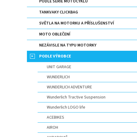
p
PODLE SERIE MOTOCYKLU
a
TANKVAKY CLICKBAG
n
e
SVĚTLA NA MOTORKU A PŘÍSLUŠENSTVÍ
l
MOTO OBLEČENÍ
NEZÁVISLE NA TYPU MOTORKY
PODLE VÝROBCE
UNIT GARAGE
WUNDERLICH
WUNDERLICH ADVENTURE
Wunderlich Tractive Suspension
Wunderlich LOGO life
ACEBIKES
AIROH