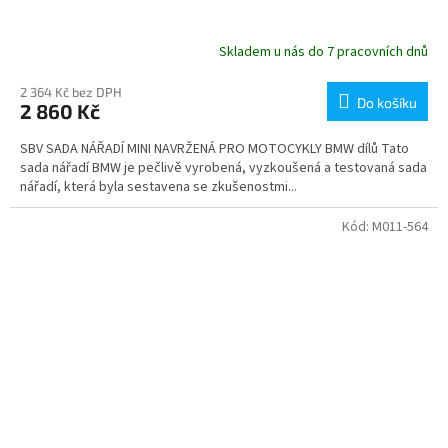
Skladem u nás do 7 pracovních dnů
2 364 Kč bez DPH
Do košíku
2 860 Kč
SBV SADA NÁŘADÍ MINI NAVRŽENÁ PRO MOTOCYKLY BMW dílů Tato
sada nářadí BMW je pečlivě vyrobená, vyzkoušená a testovaná sada
nářadí, která byla sestavena se zkušenostmi...
Kód:
M011-564