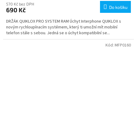
570 Kč bez DPH
Do košíku
690 Kč
DRŽÁK QUIKLOX PRO SYSTEM RAM Úchyt Interphone QUIKLOX s
novým rychloupínacím systémem, který ti umožní mít mobilní
telefon stále s sebou. Jedná se o úchyt kompatibilní se...
Kód:
MFP0160