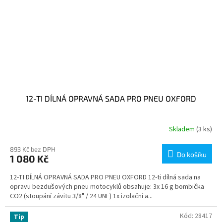
12-TI DÍLNÁ OPRAVNÁ SADA PRO PNEU OXFORD
Skladem
(3 ks)
893 Kč bez DPH
Do košíku
1 080 Kč
12-TI DÍLNÁ OPRAVNÁ SADA PRO PNEU OXFORD 12-ti dílná sada na
opravu bezdušových pneu motocyklů obsahuje: 3x 16 g bombička
CO2 (stoupání závitu 3/8" / 24 UNF) 1x izolační a...
Kód:
28417
Tip