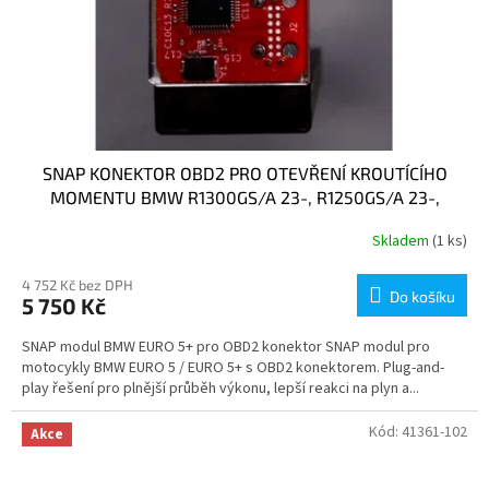
SNAP KONEKTOR OBD2 PRO OTEVŘENÍ KROUTÍCÍHO
MOMENTU BMW R1300GS/A 23-, R1250GS/A 23-,
F900GS/A 23-, F800GS 24-, G310GS 23-
Skladem
(1 ks)
4 752 Kč bez DPH
Do košíku
5 750 Kč
SNAP modul BMW EURO 5+ pro OBD2 konektor SNAP modul pro
motocykly BMW EURO 5 / EURO 5+ s OBD2 konektorem. Plug-and-
play řešení pro plnější průběh výkonu, lepší reakci na plyn a...
Kód:
41361-102
Akce