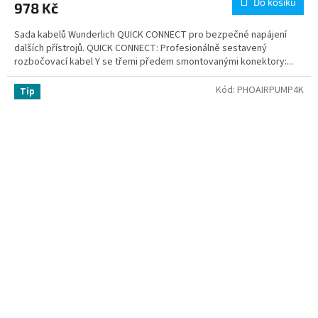
Do košíku
978 Kč
Sada kabelů Wunderlich QUICK CONNECT pro bezpečné napájení
dalších přístrojů. QUICK CONNECT: Profesionálně sestavený
rozbočovací kabel Y se třemi předem smontovanými konektory:...
Kód:
PHOAIRPUMP4K
Tip