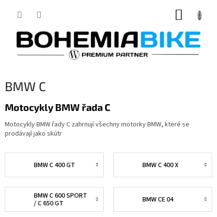
Přejít
NÁKUP
na
obsah
KOŠÍK
BMW C
Motocykly BMW řada C
Motocykly BMW řady C zahrnují všechny motorky BMW, které se
prodávají jako skútr
BMW C 400 GT
BMW C 400 X
BMW C 600 SPORT
BMW CE 04
/ C 650 GT