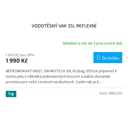
VODOTĚSNÝ VAK 35L REFLEXNÍ
Skladem u nás do 3 pracovních dnů
1 645 Kč bez DPH
Do košíku
1 990 Kč
NEPROMOKAVÝ VÁLEC SW-MOTECH 35L Drybag 350 lze připevnit k
motocyklu v několika jednoduchých krocích a nabízí dostatek
prostoru pro vaše cestovní nezbytnosti. Zadní vak je k...
Kód:
9901192
Tip