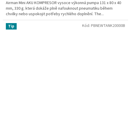
Airman Mini AKU KOMPRESOR vysoce výkonná pumpa 131 x 80 x 40
mm, 330 g. která dokáže plně nafouknout pneumatiku během
chvilky nebo uspokojit potřeby rychlého doplnění. The...
Kód:
PBNEWTANK20000B
Tip