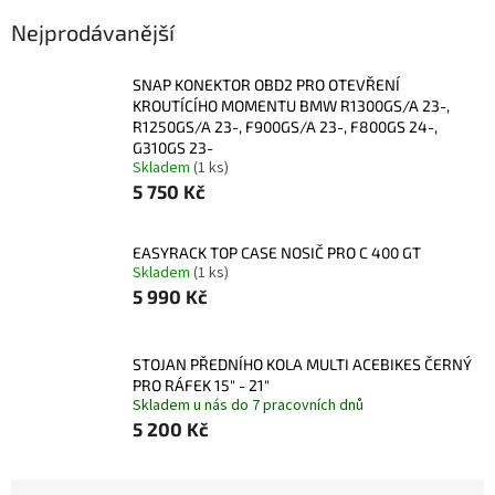
Nejprodávanější
SNAP KONEKTOR OBD2 PRO OTEVŘENÍ
KROUTÍCÍHO MOMENTU BMW R1300GS/A 23-,
R1250GS/A 23-, F900GS/A 23-, F800GS 24-,
G310GS 23-
Skladem
(1 ks)
5 750 Kč
EASYRACK TOP CASE NOSIČ PRO C 400 GT
Skladem
(1 ks)
5 990 Kč
STOJAN PŘEDNÍHO KOLA MULTI ACEBIKES ČERNÝ
PRO RÁFEK 15" - 21"
Skladem u nás do 7 pracovních dnů
5 200 Kč
Ř