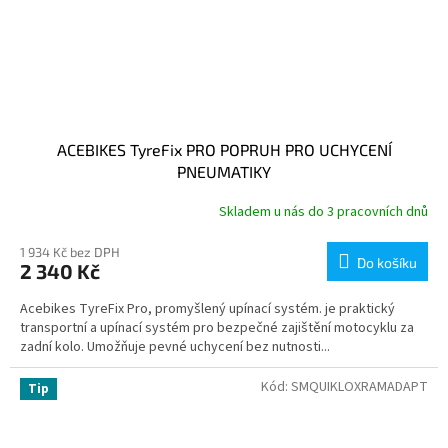
ACEBIKES TyreFix PRO POPRUH PRO UCHYCENÍ
PNEUMATIKY
Skladem u nás do 3 pracovních dnů
1 934 Kč bez DPH
Do košíku
2 340 Kč
Acebikes TyreFix Pro, promyšlený upínací systém. je praktický
transportní a upínací systém pro bezpečné zajištění motocyklu za
zadní kolo. Umožňuje pevné uchycení bez nutnosti...
Kód:
SMQUIKLOXRAMADAPT
Tip