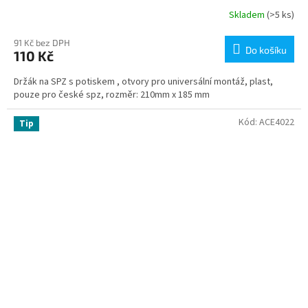
Skladem
(>5 ks)
91 Kč bez DPH
Do košíku
110 Kč
Držák na SPZ s potiskem , otvory pro universální montáž, plast,
pouze pro české spz, rozměr: 210mm x 185 mm
Kód:
ACE4022
Tip