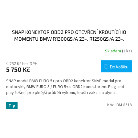
SNAP KONEKTOR OBD2 PRO OTEVŘENÍ KROUTÍCÍHO
MOMENTU BMW R1300GS/A 23-, R1250GS/A 23-,
F900GS/A 23-, F800GS 24-, G310GS 23-
Skladem
(1 ks)
4 752 Kč bez DPH
Do košíku
5 750 Kč
SNAP modul BMW EURO 5+ pro OBD2 konektor SNAP modul pro
motocykly BMW EURO 5 / EURO 5+ s OBD2 konektorem. Plug-and-
play řešení pro plnější průběh výkonu, lepší reakci na plyn a...
Kód:
BM-8518
Tip