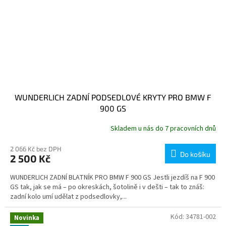
WUNDERLICH ZADNÍ PODSEDLOVÉ KRYTY PRO BMW F
900 GS
Skladem u nás do 7 pracovních dnů
2 066 Kč bez DPH
Do košíku
2 500 Kč
WUNDERLICH ZADNÍ BLATNÍK PRO BMW F 900 GS Jestli jezdíš na F 900
GS tak, jak se má – po okreskách, šotolině i v dešti – tak to znáš:
zadní kolo umí udělat z podsedlovky,...
Kód:
34781-002
Novinka