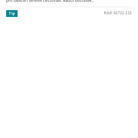
pro silniční i terénní cestování. Nabízí dostatek...
Kód:
42721-121
Tip