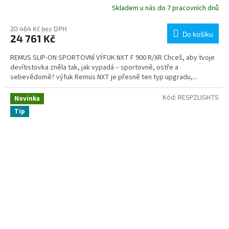
Skladem u nás do 7 pracovních dnů
20 464 Kč bez DPH
Do košíku
24 761 Kč
REMUS SLIP-ON SPORTOVNÍ VÝFUK NXT F 900 R/XR Chceš, aby tvoje
devítistovka zněla tak, jak vypadá – sportovně, ostře a
sebevědomě? výfuk Remus NXT je přesně ten typ upgradu,...
Kód:
RESPZLIGHTS
Novinka
Tip