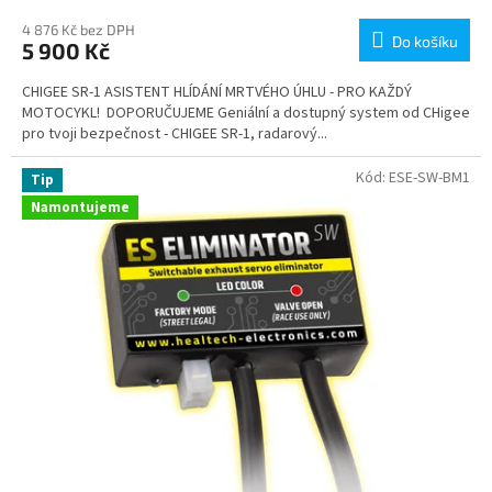
4 876 Kč bez DPH
Do košíku
5 900 Kč
CHIGEE SR-1 ASISTENT HLÍDÁNÍ MRTVÉHO ÚHLU - PRO KAŽDÝ
MOTOCYKL! DOPORUČUJEME Geniální a dostupný system od CHigee
pro tvoji bezpečnost - CHIGEE SR-1, radarový...
Kód:
ESE-SW-BM1
Tip
Namontujeme