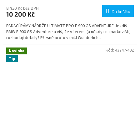
8 430 Kč bez DPH
Do košíku
10 200 Kč
PADACÍ RÁMY NÁDRŽE ULTIMATE PRO F 900 GS ADVENTURE Jezdíš
BMW F 900 GS Adventure a víš, že v terénu (a někdy i na parkovišti)
rozhodují detaily? Přesně proto vznikl Wunderlich...
Kód:
43747-402
Novinka
Tip