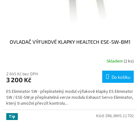
OVLADAČ VÝFUKOVÉ KLAPKY HEALTECH ESE-SW-BM1
Skladem
(2 ks)
2 645 Kč bez DPH
Do košíku
3 200 Kč
ES Eliminator SW - přepínatelný modul výfukové klapky ES Eliminator
SW / ESE-SW je přepínatelná verze modulu Exhaust Servo Eliminator,
který ti umožní převzít kontrolu...
Kód:
DNL.WHS.11702
Tip