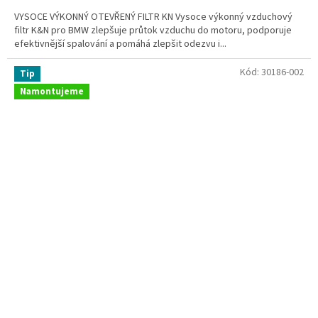
VYSOCE VÝKONNÝ OTEVŘENÝ FILTR KN Vysoce výkonný vzduchový
filtr K&N pro BMW zlepšuje průtok vzduchu do motoru, podporuje
efektivnější spalování a pomáhá zlepšit odezvu i...
Kód:
30186-002
Tip
Namontujeme