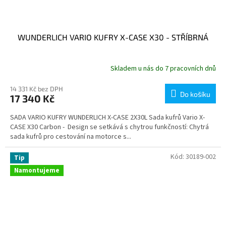
WUNDERLICH VARIO KUFRY X-CASE X30 - STŘÍBRNÁ
Skladem u nás do 7 pracovních dnů
14 331 Kč bez DPH
Do košíku
17 340 Kč
SADA VARIO KUFRY WUNDERLICH X-CASE 2X30L Sada kufrů Vario X-
CASE X30 Carbon - Design se setkává s chytrou funkčností: Chytrá
sada kufrů pro cestování na motorce s...
Kód:
30189-002
Tip
Namontujeme