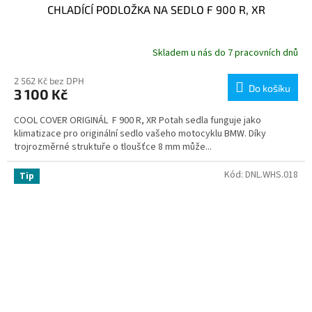
CHLADÍCÍ PODLOŽKA NA SEDLO F 900 R, XR
Skladem u nás do 7 pracovních dnů
2 562 Kč bez DPH
Do košíku
3 100 Kč
COOL COVER ORIGINÁL F 900 R, XR Potah sedla funguje jako
klimatizace pro originální sedlo vašeho motocyklu BMW. Díky
trojrozměrné struktuře o tloušťce 8 mm může...
Kód:
DNL.WHS.018
Tip