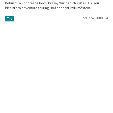
Robustní a vodotěsné boční brašny Wunderlich X30 X-BAG jsou
ideální pro adventure touring i každodenní jízdu městem....
Kód:
77495B80894
Tip