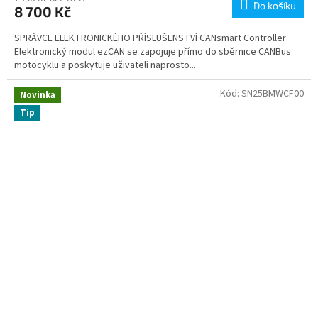
Do košíku
8 700 Kč
SPRÁVCE ELEKTRONICKÉHO PŘÍSLUŠENSTVÍ CANsmart Controller
Elektronický modul ezCAN se zapojuje přímo do sběrnice CANBus
motocyklu a poskytuje uživateli naprosto...
Kód:
SN25BMWCF00
Novinka
Tip