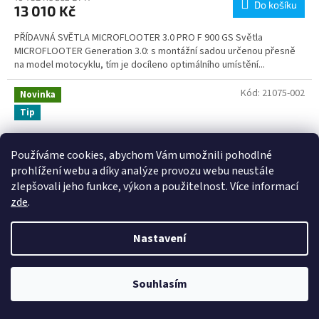
Do košíku
13 010 Kč
PŘÍDAVNÁ SVĚTLA MICROFLOOTER 3.0 PRO F 900 GS Světla
MICROFLOOTER Generation 3.0: s montážní sadou určenou přesně
na model motocyklu, tím je docíleno optimálního umístění...
Kód:
21075-002
Novinka
Tip
Používáme cookies, abychom Vám umožnili pohodlné
prohlížení webu a díky analýze provozu webu neustále
zlepšovali jeho funkce, výkon a použitelnost. Více informací
zde
.
Nastavení
Souhlasím