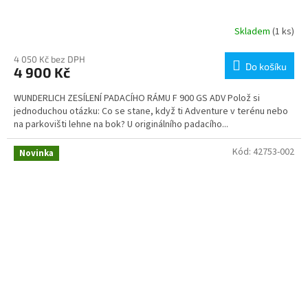
Skladem
(1 ks)
4 050 Kč bez DPH
Do košíku
4 900 Kč
WUNDERLICH ZESÍLENÍ PADACÍHO RÁMU F 900 GS ADV Polož si
jednoduchou otázku: Co se stane, když ti Adventure v terénu nebo
na parkovišti lehne na bok? U originálního padacího...
Kód:
42753-002
Novinka