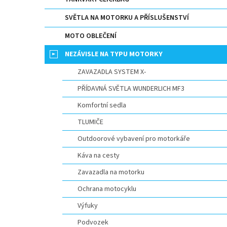
n
e
SVĚTLA NA MOTORKU A PŘÍSLUŠENSTVÍ
l
MOTO OBLEČENÍ
NEZÁVISLE NA TYPU MOTORKY
ZAVAZADLA SYSTEM X-
PŘÍDAVNÁ SVĚTLA WUNDERLICH MF3
Komfortní sedla
TLUMIČE
Outdoorové vybavení pro motorkáře
Káva na cesty
Zavazadla na motorku
Ochrana motocyklu
Výfuky
Podvozek