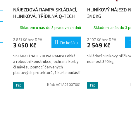
k
t
NÁJEZDOVÁ RAMPA SKLÁDACÍ,
HLINÍKOVÝ NÁJEZD 
ů
HLINÍKOVÁ, TŘÍDÍLNÁ Q-TECH
340KG
Skladem u nás do 3 pracovních dnů
Skladem u nás do 3 p
2 851 Kč bez DPH
2 107 Kč bez DPH
Do košíku
3 450 Kč
2 549 Kč
SKLÁDACÍ NÁJEZDOVÁ RAMPA Lehká
Skládací hliníkový příčko
a robustní konstrukce, ochrana korby
nosnost 340 kg
či návěsu pomocí červených
plastových protektorů, 1 kurt součástí
balení. Minimální nároky na místo při...
Kód:
A01A21007001
Tip
Tip