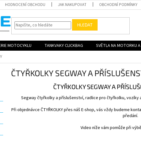
HODNOCENÍ OBCHODU
JAK NAKUPOVAT
OBCHODNÍ PODMÍNKY
HLEDAT
ERIE MOTOCYKLU
TANKVAKY CLICKBAG
SVĚTLA NA MOTORKU A 
Y
ČTYŘKOLKY SEGWAY A PŘÍSLUŠENS
ČTYŘKOLKY SEGWAY A PŘÍSLUŠ
Segway čtyřkolky a příslušenství, radlice pro čtyřkolku, vozíky a
Při objednávce ČTYŘKOLKY přes náš E-shop, vás vždy budeme kontak
předání.
Video níže vám pomůže při výbě