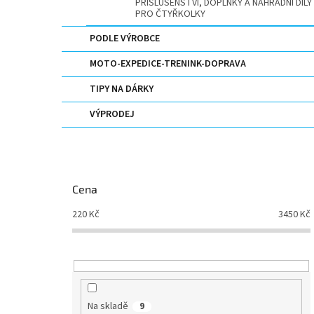
PŘÍSLUŠENSTVÍ, DOPLŇKY A NÁHRADNÍ DÍLY
PRO ČTYŘKOLKY
PODLE VÝROBCE
MOTO-EXPEDICE-TRENINK-DOPRAVA
TIPY NA DÁRKY
VÝPRODEJ
Cena
220
Kč
3450
Kč
Na skladě
9