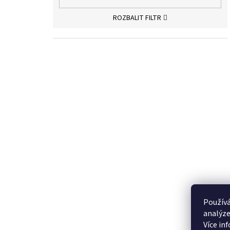
ROZBALIT FILTR
Používá
analýze
Více in