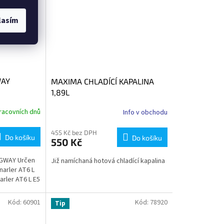
lasím
WAY
MAXIMA CHLADÍCÍ KAPALINA
1,89L
racovních dnů
Info v obchodu
455 Kč bez DPH
Do košíku
Do košíku
550 Kč
EGWAY Určen
Již namíchaná hotová chladící kapalina
narler AT6 L
arler AT6 L E5
Kód:
60901
Kód:
78920
Tip