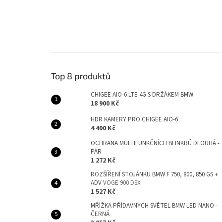
Top 8 produktů
CHIGEE AIO-6 LTE 4G S DRŽÁKEM BMW
18 900 Kč
HDR KAMERY PRO CHIGEE AIO-6
4 490 Kč
OCHRANA MULTIFUNKČNÍCH BLINKRŮ DLOUHÁ -
PÁR
1 272 Kč
ROZŠÍŘENÍ STOJÁNKU BMW F 750, 800, 850 GS +
ADV
VOGE 900 DSX
1 527 Kč
MŘÍŽKA PŘÍDAVNÝCH SVĚTEL BMW LED NANO -
ČERNÁ