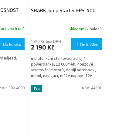
NOSNOST
SHARK Jump Starter EPS-400
racovních dnů
Skladem
(2 balení)
1 810 Kč bez DPH
Do košíku
Do košíku
2 190 Kč
vý nájezd,
multifunkční startovací zdroj /
powerbanka, 12 000mAh, nouzové
startování motorů, dobíjí notebook,
mobil, navigaci, může napájet 12V
autochladničku, vysavač, kompresor,
USB...
Kód:
800-4000
Kód:
44901
Tip