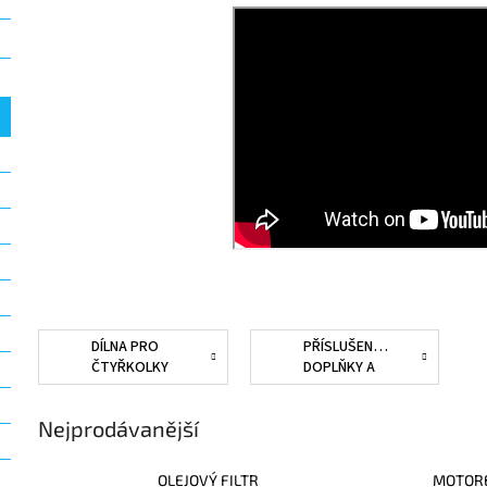
DÍLNA PRO
PŘÍSLUŠENSTVÍ,
ČTYŘKOLKY
DOPLŇKY A
NÁHRADNÍ
DÍLY PRO
Nejprodávanější
ČTYŘKOLKY
OLEJOVÝ FILTR
MOTOR