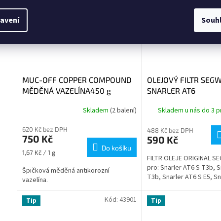
avení
Souh
MUC-OFF COPPER COMPOUND
OLEJOVÝ FILTR SEG
MĚDĚNÁ VAZELÍNA450 g
SNARLER AT6
Skladem
(2 balení)
Skladem u nás do 3 p
620 Kč bez DPH
488 Kč bez DPH
750 Kč
590 Kč
Do košíku
Měrná
1,67 Kč / 1 g
FILTR OLEJE ORIGINAL S
cena:
pro: Snarler AT6 S T3b, S
Špičková měděná antikorozní
T3b, Snarler AT6 S E5, Sn
vazelína.
Kód:
43901
Tip
Tip