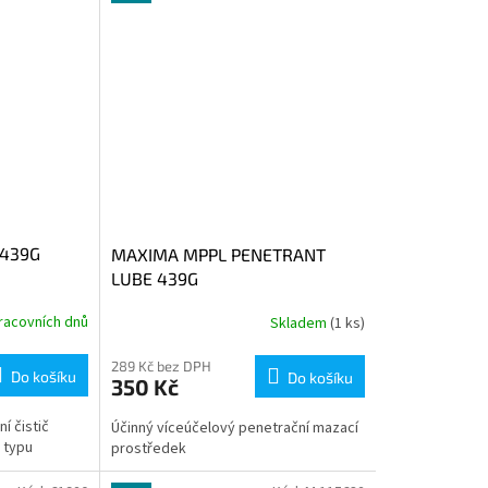
/439G
MAXIMA MPPL PENETRANT
LUBE 439G
racovních dnů
Skladem
(1 ks)
289 Kč bez DPH
Do košíku
Do košíku
350 Kč
í čistič
Účinný víceúčelový penetrační mazací
 typu
prostředek