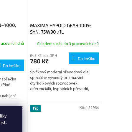
N-4000,
MAXIMA HYPOID GEAR 100%
SYN. 75W90 /1L
racovních dnů
Skladem u nás do 3 pracovních dnů
645 Kč bez DPH
Do košíku
780 Kč
Do košíku
Špičkový moderní převodový olej
speciálně vyvinutý pro mazání
 nabíječka
čtyřkolkových rozvodovek,
iíPlně
diferenciálů, hypoidních převodů,
čtyřkolkových kardanových náhonů
 nabíjení
a oddělených...
rií
F01G00500001
Kód:
82964
Tip
íky
ost.