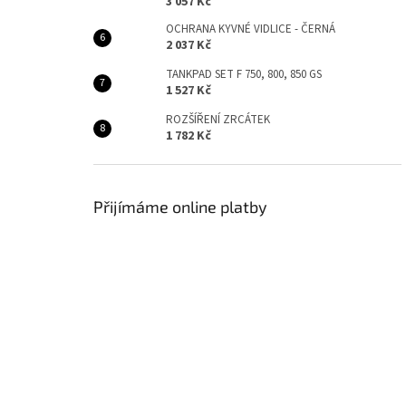
3 057 Kč
OCHRANA KYVNÉ VIDLICE - ČERNÁ
2 037 Kč
TANKPAD SET F 750, 800, 850 GS
1 527 Kč
ROZŠÍŘENÍ ZRCÁTEK
1 782 Kč
Přijímáme online platby