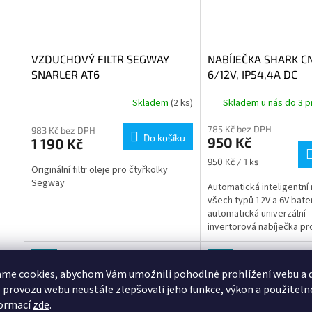
VZDUCHOVÝ FILTR SEGWAY
NABÍJEČKA SHARK C
SNARLER AT6
6/12V, IP54,4A DC
Skladem
(2 ks)
Skladem u nás do 3 p
785 Kč bez DPH
983 Kč bez DPH
Do košíku
950 Kč
1 190 Kč
Měrná
950 Kč / 1 ks
Originální filtr oleje pro čtyřkolky
cena:
Segway
Automatická inteligentní
všech typů 12V a 6V bater
automatická univerzální
invertorová nabíječka pro
všech druhů 12V a 6V bate
Kód:
007
Kód:
Tip
Tip
me cookies, abychom Vám umožnili pohodlné prohlížení webu a d
 provozu webu neustále zlepšovali jeho funkce, výkon a použiteln
formací
zde
.