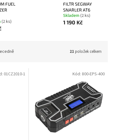
UM FUEL
FILTR SEGWAY
IZER
SNARLER AT6
Skladem
(2 ks)
m
(2 ks)
1 190 Kč
č
ecedně
21
položek celkem
d:
01CZ2010-1
Kód:
800-EPS-400