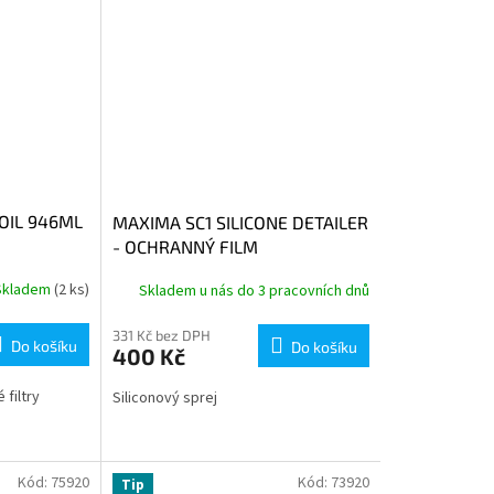
OIL 946ML
MAXIMA SC1 SILICONE DETAILER
- OCHRANNÝ FILM
Skladem
(2 ks)
Skladem u nás do 3 pracovních dnů
331 Kč bez DPH
Do košíku
Do košíku
400 Kč
filtry
Siliconový sprej
Kód:
75920
Kód:
73920
Tip