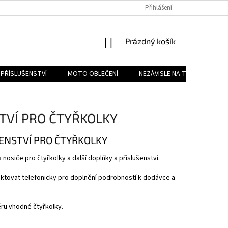
PODMÍNKY OCHRANY OSOBNÍCH ÚDAJŮ
Přihlášení
REKLAMAČNÍ ŘÁD
FOR
NÁKUPNÍ
Prázdný košík
KOŠÍK
PŘÍSLUŠENSTVÍ
MOTO OBLEČENÍ
NEZÁVISLE NA TYPU MOTORK
TVÍ PRO ČTYŘKOLKY
ENSTVÍ PRO ČTYŘKOLKY
 nosiče pro čtyřkolky a další doplňky a příslušenství.
tovat telefonicky pro doplnění podrobností k dodávce a
ru vhodné čtyřkolky.