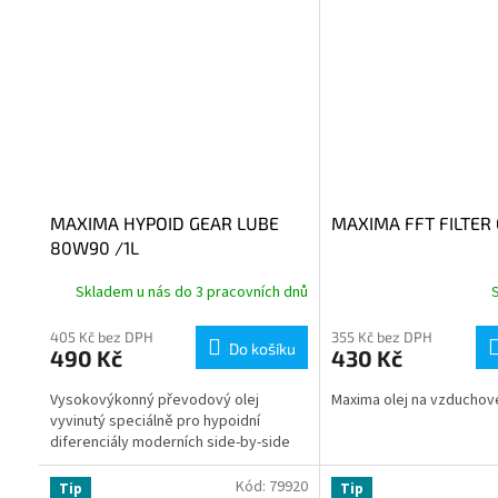
MAXIMA HYPOID GEAR LUBE
MAXIMA FFT FILTER 
80W90 /1L
Skladem u nás do 3 pracovních dnů
405 Kč bez DPH
355 Kč bez DPH
Do košíku
490 Kč
430 Kč
Vysokovýkonný převodový olej
Maxima olej na vzduchové 
vyvinutý speciálně pro hypoidní
diferenciály moderních side-by-side
Kód:
79920
Tip
Tip