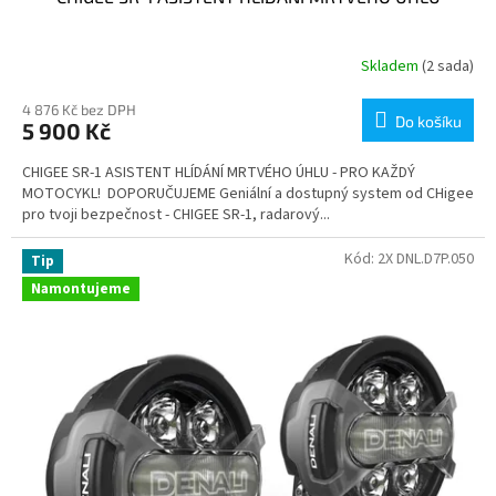
Skladem
(2 sada)
4 876 Kč bez DPH
Do košíku
5 900 Kč
CHIGEE SR-1 ASISTENT HLÍDÁNÍ MRTVÉHO ÚHLU - PRO KAŽDÝ
MOTOCYKL! DOPORUČUJEME Geniální a dostupný system od CHigee
pro tvoji bezpečnost - CHIGEE SR-1, radarový...
Kód:
2X DNL.D7P.050
Tip
Namontujeme