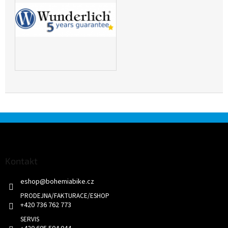
Z
á
p
a
Kontakt
t
eshop
@
bohemiabike.cz
í
+420 736 762 773