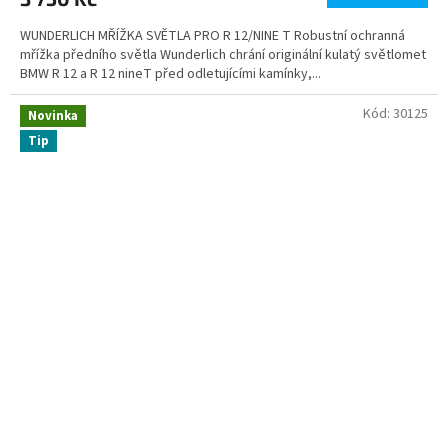
WUNDERLICH MŘÍŽKA SVĚTLA PRO R 12/NINE T Robustní ochranná
mřížka předního světla Wunderlich chrání originální kulatý světlomet
BMW R 12 a R 12 nineT před odletujícími kamínky,...
Kód:
30125
Novinka
Tip