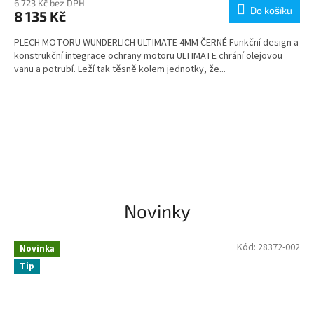
6 723 Kč bez DPH
Do košíku
8 135 Kč
PLECH MOTORU WUNDERLICH ULTIMATE 4MM ČERNÉ Funkční design a
konstrukční integrace ochrany motoru ULTIMATE chrání olejovou
vanu a potrubí. Leží tak těsně kolem jednotky, že...
Novinky
Kód:
28372-002
Novinka
Tip