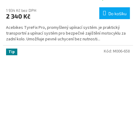
1 934 Kč bez DPH
Do košíku
2 340 Kč
Acebikes TyreFix Pro, promyšlený upínací systém. je praktický
transportní a upínací systém pro bezpečné zajištění motocyklu za
zadní kolo. Umožňuje pevné uchycení bez nutnosti...
Kód:
M006-658
Tip