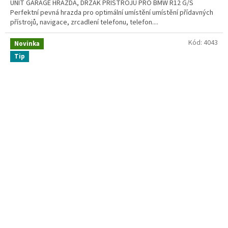
UNIT GARAGE HRAZDA, DRŽÁK PŘÍSTROJŮ PRO BMW R12 G/S
Perfektní pevná hrazda pro optimální umístění umístění přídavných
přístrojů, navigace, zrcadlení telefonu, telefon....
Kód:
4043
Novinka
Tip