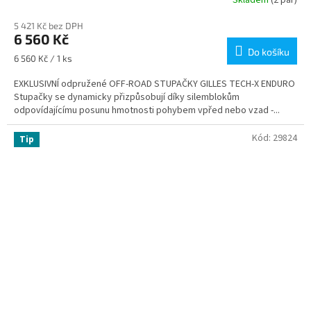
5 421 Kč bez DPH
6 560 Kč
Do košíku
Měrná
6 560 Kč / 1 ks
cena:
EXKLUSIVNÍ odpružené OFF-ROAD STUPAČKY GILLES TECH-X ENDURO
Stupačky se dynamicky přizpůsobují díky silemblokům
odpovídajícímu posunu hmotnosti pohybem vpřed nebo vzad -...
Kód:
29824
Tip