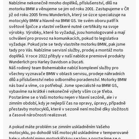
Nabízíme nekonečně mnoho doplňků, příslušenství, dílů na
motorku BMW a věnujeme se jim od roku 2001. Zastupujeme v ČR
již od roku 2005 firmu Wunderlich, který se úzce specializuje na
motocykly BMW a hlavně na BMW GS. Ve svém oboru patří k
světové špičce a vlastní veškeré nutné certifikáty na svoje
výrobky. Výrobky, které to vyžadují, jsou homologované a mají
schválení pro provoz na komunikacích, pokud to legislativa
vyžaduje. Pokud jste se tedy vlastníte motorku BMW, pak jsme
tady pro Vás. Nabízíme servisní služby, prodej a montáž moto
doplňků. V roce 2022 přibyly v naší nabídce premiové produkty
Wunderlich pro Harley Davidson a Ducati.
Náš rodinný team Bohemiabike nabízí komplexní služby pro
všechny vyznavače BMW v oblasti servisu, prodeje náhradních
dílů a příslušenství nebo odborného poradenství. Motorky BMW
nás baví a víme, co potřebují. Jsme specialisté na BMW GS,
vybavíme na krátké i nekonečné výlety vším co je třeba.
Postaráme se o Vaši motorku nejen v hlavní sezóně, ale i v
zimním období, kdy je nejlepší čas na opravy, úpravy, případně
přestavby motocyklů, které v sezoně není možné díky složitosti
a časové náročnosti realizovat.
A pokud máte problém se zimním uskladněním Vašeho
motocyklu, po dohodě Váš motocykl uskladníme v temperované
hale v období mimo motorkářskou sezónu a postaráme se o