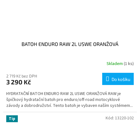
BATOH ENDURO RAW 2L USWE ORANŽOVÁ
Skladem
(1 ks)
2 719 Kč bez DPH
Do košíku
3 290 Kč
HYDRATAČNÍ BATOH ENDURO RAW 2L USWE ORANŽOVÁ RAW je
špičkový hydratační batoh pro enduro/off-road motocyklové
závody a dobrodružství. Tento batoh je vybaven naším systémem...
Kód:
13220-102
Tip