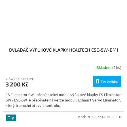
OVLADAČ VÝFUKOVÉ KLAPKY HEALTECH ESE-SW-BM1
Skladem
(2 ks)
2 645 Kč bez DPH
Do košíku
3 200 Kč
ES Eliminator SW - přepínatelný modul výfukové klapky ES Eliminator
SW / ESE-SW je přepínatelná verze modulu Exhaust Servo Eliminator,
který ti umožní převzít kontrolu...
Kód:
RGK-122-UF35-SET-B
Tip