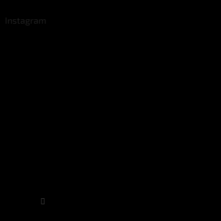
Instagram
Sledovat na Instagramu