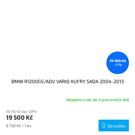
19 700 Kč
–1 %
BMW R1200GS/ADV VARIO KUFRY SADA 2004-2013
Skladem u nás do 3 pracovních dnů
16 116 Kč bez DPH
19 500 Kč
Měrná
9 750 Kč / 1 ks
Do košíku
cena: