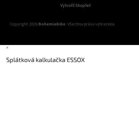
Vytvořil Shoptet
Copyright 2026
Bohemiabike
. Všechna práva vyhrazena.
Upravit
nastavení cookies
×
Splátková kalkulačka ESSOX