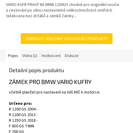
VARIO KUFR PRAVÝ NA BMW 1200GS vhodné pro originální nosiče
a cestování po silnici.nastavitelná velikostmožnost vnitřních
tašekcena bez držáků a zámků Zámky...
ZOBRAZIT VŠECHNY SOUVISEJÍCÍ PRODUKTY
Popis
Videa (1)
Hodnocení
Diskuze
Detailní popis produktu
ZÁMEK PRO BMW VARIO KUFRY
včetně planžet pro nastavení na Váš Klíč k motorce.
Určeno pro:
R 1200 GS 2004 -
R 1200 GS 2013 -
R 1250 GS 2018 -
F 650 GS TWIN
F 700 GS