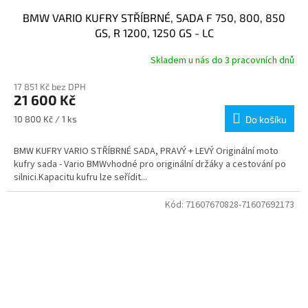
BMW VARIO KUFRY STŘÍBRNÉ, SADA F 750, 800, 850
GS, R 1200, 1250 GS - LC
Skladem u nás do 3 pracovních dnů
17 851 Kč bez DPH
21 600 Kč
Měrná
10 800 Kč / 1 ks
Do košíku
cena:
BMW KUFRY VARIO STŘÍBRNÉ SADA, PRAVÝ + LEVÝ Originální moto
kufry sada - Vario BMWvhodné pro originální držáky a cestování po
silnici.Kapacitu kufru lze seřídit...
Kód:
71607670828-71607692173