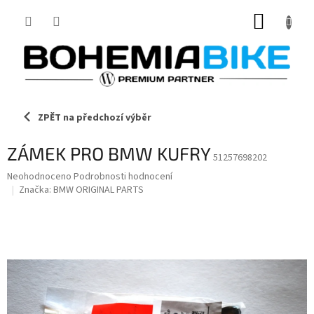
Přejít
NÁKUP
na
obsah
KOŠÍK
ZPĚT na předchozí výběr
ZÁMEK PRO BMW KUFRY
51257698202
Průměrné
Neohodnoceno
Podrobnosti hodnocení
hodnocení
Značka:
BMW ORIGINAL PARTS
produktu
je
0,0
z
5
hvězdiček.