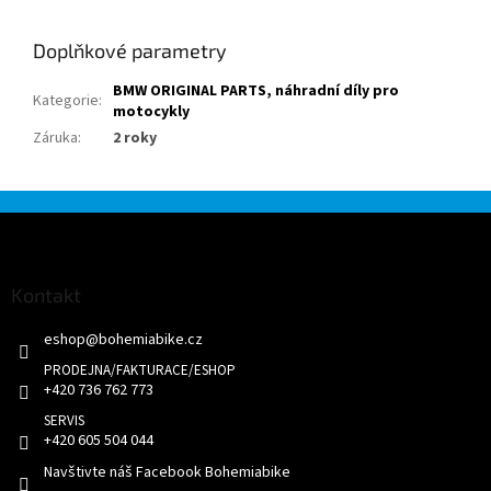
Doplňkové parametry
BMW ORIGINAL PARTS, náhradní díly pro
Kategorie
:
motocykly
Záruka
:
2 roky
Z
á
p
a
Kontakt
t
eshop
@
bohemiabike.cz
í
+420 736 762 773
+420 605 504 044
Navštivte náš Facebook Bohemiabike