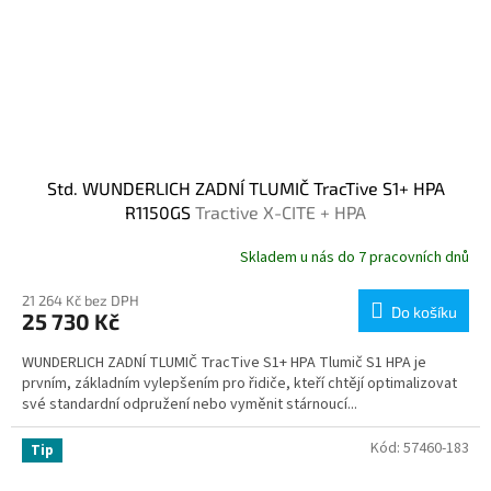
Std. WUNDERLICH ZADNÍ TLUMIČ TracTive S1+ HPA
R1150GS
Tractive X-CITE + HPA
Skladem u nás do 7 pracovních dnů
21 264 Kč bez DPH
Do košíku
25 730 Kč
WUNDERLICH ZADNÍ TLUMIČ TracTive S1+ HPA Tlumič S1 HPA je
prvním, základním vylepšením pro řidiče, kteří chtějí optimalizovat
své standardní odpružení nebo vyměnit stárnoucí...
Kód:
57460-183
Tip