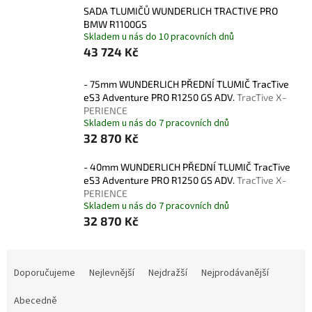
SADA TLUMIČŮ WUNDERLICH TRACTIVE PRO
BMW R1100GS
Skladem u nás do 10 pracovních dnů
43 724 Kč
- 75mm WUNDERLICH PŘEDNÍ TLUMIČ TracTive
eS3 Adventure PRO R1250 GS ADV.
TracTive X-
PERIENCE
Skladem u nás do 7 pracovních dnů
32 870 Kč
- 40mm WUNDERLICH PŘEDNÍ TLUMIČ TracTive
eS3 Adventure PRO R1250 GS ADV.
TracTive X-
PERIENCE
Skladem u nás do 7 pracovních dnů
32 870 Kč
Ř
a
Doporučujeme
Nejlevnější
Nejdražší
Nejprodávanější
z
e
Abecedně