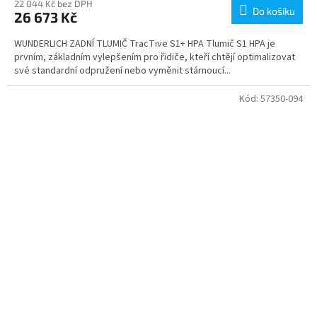
22 044 Kč bez DPH
Do košíku
26 673 Kč
WUNDERLICH ZADNÍ TLUMIČ TracTive S1+ HPA Tlumič S1 HPA je
prvním, základním vylepšením pro řidiče, kteří chtějí optimalizovat
své standardní odpružení nebo vyměnit stárnoucí...
Kód:
57350-094