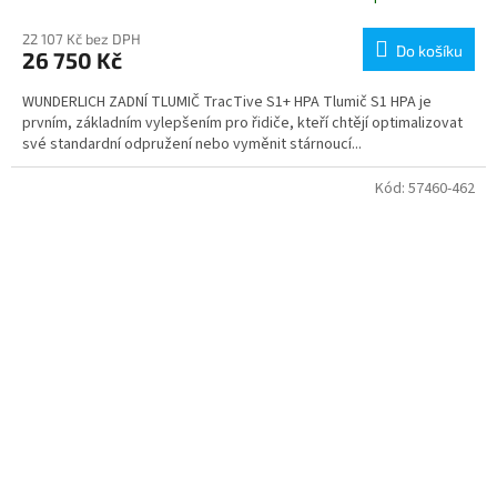
22 107 Kč bez DPH
Do košíku
26 750 Kč
WUNDERLICH ZADNÍ TLUMIČ TracTive S1+ HPA Tlumič S1 HPA je
prvním, základním vylepšením pro řidiče, kteří chtějí optimalizovat
své standardní odpružení nebo vyměnit stárnoucí...
Kód:
57460-462