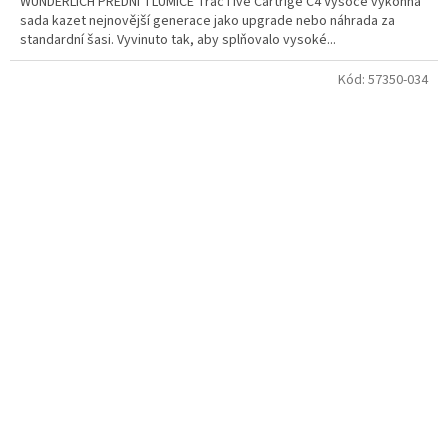
WUNDERLICH PŘEDNÍ TLUMIČE TracTive Cartrige C4 Vysoce výkonná
sada kazet nejnovější generace jako upgrade nebo náhrada za
standardní šasi. Vyvinuto tak, aby splňovalo vysoké...
Kód:
57350-034