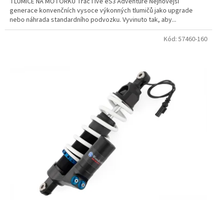
TLUMIČE NA MOTORKU TracTive eS3 Adventure Nejnovější
generace konvenčních vysoce výkonných tlumičů jako upgrade
nebo náhrada standardního podvozku. Vyvinuto tak, aby...
Kód:
57460-160