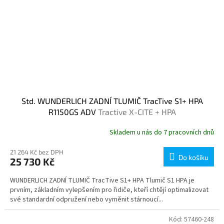
Std. WUNDERLICH ZADNÍ TLUMIČ TracTive S1+ HPA
R1150GS ADV
Tractive X-CITE + HPA
Skladem u nás do 7 pracovních dnů
21 264 Kč bez DPH
Do košíku
25 730 Kč
WUNDERLICH ZADNÍ TLUMIČ TracTive S1+ HPA Tlumič S1 HPA je
prvním, základním vylepšením pro řidiče, kteří chtějí optimalizovat
své standardní odpružení nebo vyměnit stárnoucí...
Kód:
57460-248