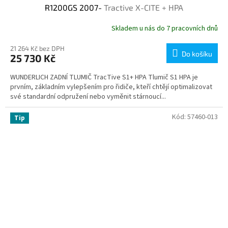
R1200GS 2007-
Tractive X-CITE + HPA
Skladem u nás do 7 pracovních dnů
21 264 Kč bez DPH
Do košíku
25 730 Kč
WUNDERLICH ZADNÍ TLUMIČ TracTive S1+ HPA Tlumič S1 HPA je
prvním, základním vylepšením pro řidiče, kteří chtějí optimalizovat
své standardní odpružení nebo vyměnit stárnoucí...
Kód:
57460-013
Tip