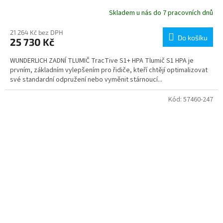
Skladem u nás do 7 pracovních dnů
21 264 Kč bez DPH
Do košíku
25 730 Kč
WUNDERLICH ZADNÍ TLUMIČ TracTive S1+ HPA Tlumič S1 HPA je
prvním, základním vylepšením pro řidiče, kteří chtějí optimalizovat
své standardní odpružení nebo vyměnit stárnoucí...
Kód:
57460-247