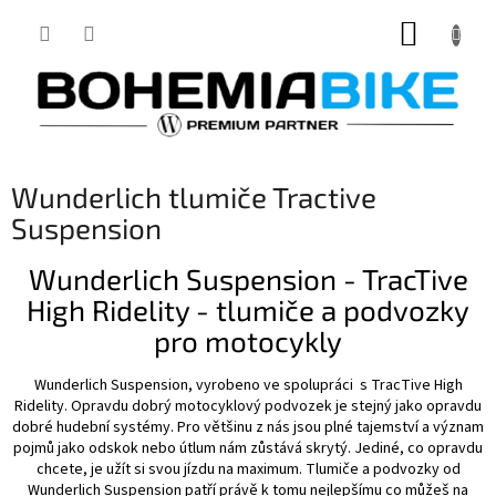
Přejít
NÁKUP
na
obsah
KOŠÍK
Wunderlich tlumiče Tractive
Suspension
Wunderlich Suspension - TracTive
High Ridelity - tlumiče a podvozky
pro motocykly
Wunderlich Suspension, vyrobeno ve spolupráci s TracTive High
Ridelity. Opravdu dobrý motocyklový podvozek je stejný jako opravdu
dobré hudební systémy.
Pro většinu z nás jsou plné tajemství a význam
pojmů jako odskok nebo útlum nám zůstává skrytý.
Jediné, co opravdu
chcete, je užít si svou jízdu na maximum. Tlumiče a podvozky od
Wunderlich Suspension patří právě k tomu nejlepšímu co můžeš na