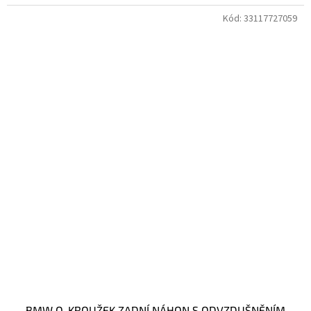
Kód:
33117727059
BMW O-KROUŽEK ZADNÍ NÁHON S ODVZDUŠNĚNÍM