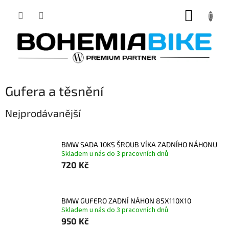
Přejít
NÁKUP
na
obsah
KOŠÍK
Gufera a těsnění
Nejprodávanější
BMW SADA 10KS ŠROUB VÍKA ZADNÍHO NÁHONU
Skladem u nás do 3 pracovních dnů
720 Kč
BMW GUFERO ZADNÍ NÁHON 85X110X10
Skladem u nás do 3 pracovních dnů
950 Kč