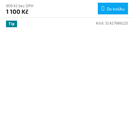
909 Kč bez DPH
Do košíku
1 100 Kč
Kód:
31427666225
Tip