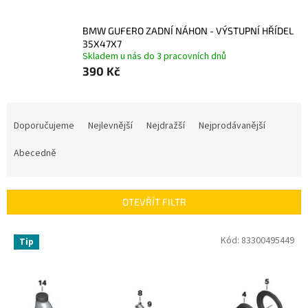
BMW GUFERO ZADNÍ NÁHON - VÝSTUPNÍ HŘÍDEL
35X47X7
Skladem u nás do 3 pracovních dnů
390 Kč
Ř
a
Doporučujeme
Nejlevnější
Nejdražší
Nejprodávanější
z
e
Abecedně
n
í
p
OTEVŘÍT FILTR
r
o
V
Kód:
83300495449
Tip
d
ý
u
p
k
i
t
s
ů