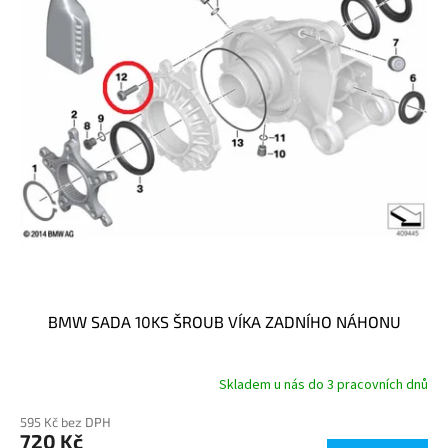
p
r
o
d
u
k
t
ů
BMW SADA 10KS ŠROUB VÍKA ZADNÍHO NÁHONU
Skladem u nás do 3 pracovních dnů
595 Kč bez DPH
720 Kč