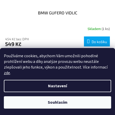
BMW GUFERO VIDLIC
Skladem
(1 ks)
454 Kč bez DPH
Do košíku
549 Kč
Používáme cookies, abychom Vám umožnili pohodlné
Kód:
13547694924
prohlížení webu a díky analýze provozu webu neustále
zlepšovali jeho funkce, výkon a použitelnost. Více informací
zde
.
Nastavení
Souhlasím