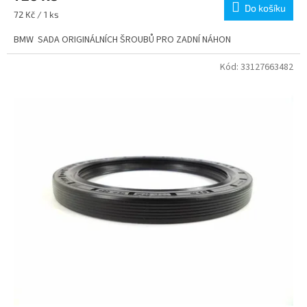
Do košíku
Měrná
72 Kč / 1 ks
cena:
BMW SADA ORIGINÁLNÍCH ŠROUBŮ PRO ZADNÍ NÁHON
Kód:
33127663482