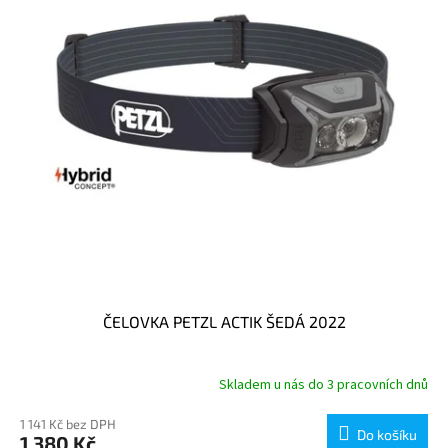
p
r
o
d
u
k
t
ů
ČELOVKA PETZL ACTIK ŠEDÁ 2022
Skladem u nás do 3 pracovních dnů
1 141 Kč bez DPH
Do košíku
1 380 Kč