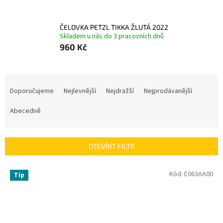
ČELOVKA PETZL TIKKA ŽLUTÁ 2022
Skladem u nás do 3 pracovních dnů
960 Kč
Ř
a
Doporučujeme
Nejlevnější
Nejdražší
Nejprodávanější
z
e
Abecedně
n
í
p
OTEVŘÍT FILTR
r
o
V
Kód:
E063AA00
Tip
d
ý
u
p
k
i
t
s
ů