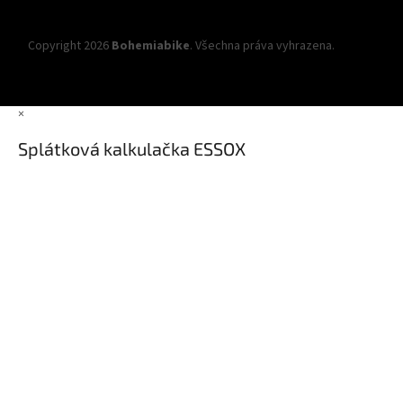
Copyright 2026
Bohemiabike
. Všechna práva vyhrazena.
Upravit
nastavení cookies
×
Splátková kalkulačka ESSOX