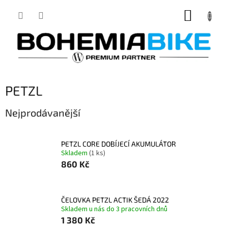
Přejít
NÁKUP
na
obsah
KOŠÍK
PETZL
Nejprodávanější
PETZL CORE DOBÍJECÍ AKUMULÁTOR
Skladem
(1 ks)
860 Kč
ČELOVKA PETZL ACTIK ŠEDÁ 2022
Skladem u nás do 3 pracovních dnů
1 380 Kč