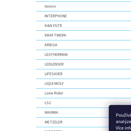
Innovv
INTERPHONE
K&N FILTR
KRAFTWERK
KRIEGA
LEATHERMAN
LEDLENSER
LIFESAVER
LIQUI MOLY
Lone Rider
LS2
MAXIMA
Používá
analýze
METZELER
Více in