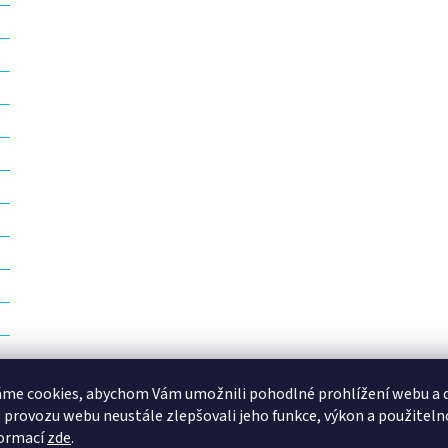
me cookies, abychom Vám umožnili pohodlné prohlížení webu a d
 provozu webu neustále zlepšovali jeho funkce, výkon a použiteln
formací
zde
.