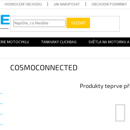
HODNOCENÍ OBCHODU
JAK NAKUPOVAT
OBCHODNÍ PODMÍNKY
HLEDAT
ERIE MOTOCYKLU
TANKVAKY CLICKBAG
SVĚTLA NA MOTORKU A 
COSMOCONNECTED
Produkty teprve př