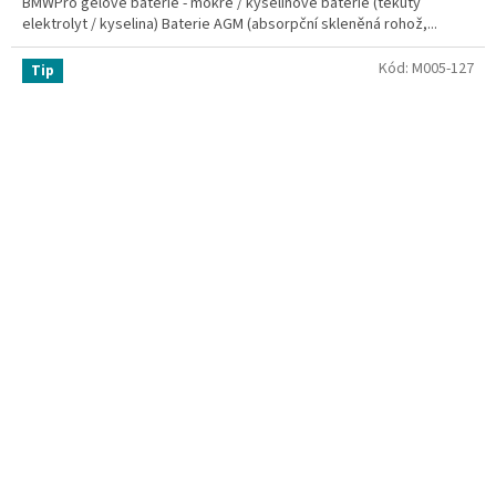
BMWPro gelové baterie - mokré / kyselinové baterie (tekutý
elektrolyt / kyselina) Baterie AGM (absorpční skleněná rohož,...
Kód:
M005-127
Tip