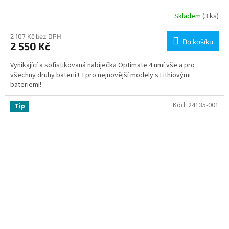
Skladem
(3 ks)
2 107 Kč bez DPH
Do košíku
2 550 Kč
Vynikající a sofistikovaná nabíječka Optimate 4 umí vše a pro
všechny druhy baterií ! I pro nejnovější modely s Lithiovými
bateriemi!
Kód:
24135-001
Tip