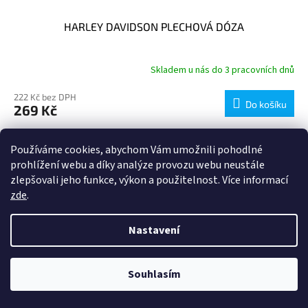
HARLEY DAVIDSON PLECHOVÁ DÓZA
Skladem u nás do 3 pracovních dnů
222 Kč bez DPH
Do košíku
269 Kč
Používáme cookies, abychom Vám umožnili pohodlné
Kód:
NA31507
prohlížení webu a díky analýze provozu webu neustále
zlepšovali jeho funkce, výkon a použitelnost. Více informací
zde
.
Nastavení
Souhlasím