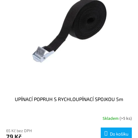
p
r
o
d
u
k
t
ů
UPÍNACÍ POPRUH S RYCHLOUPÍNACÍ SPOJKOU 5m
Skladem
(>5 ks)
65 Kč bez DPH
Do košíku
79 Kč