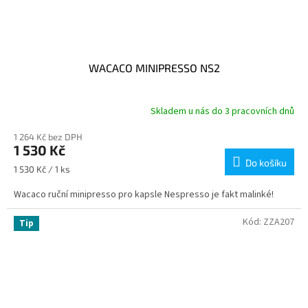
WACACO MINIPRESSO NS2
Skladem u nás do 3 pracovních dnů
1 264 Kč bez DPH
1 530 Kč
Do košíku
Měrná
1 530 Kč / 1 ks
cena:
Wacaco ruční minipresso pro kapsle Nespresso je fakt malinké!
Kód:
ZZA207
Tip