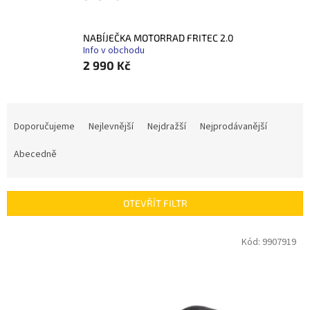
NABÍJEČKA MOTORRAD FRITEC 2.0
Info v obchodu
2 990 Kč
Ř
a
Doporučujeme
Nejlevnější
Nejdražší
Nejprodávanější
z
e
Abecedně
n
í
p
OTEVŘÍT FILTR
r
o
V
Kód:
9907919
d
ý
u
p
k
i
t
s
ů