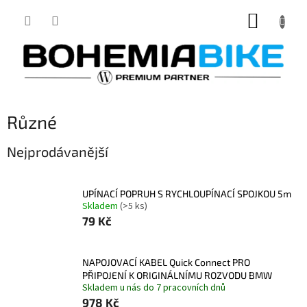
Přejít
NÁKUP
na
obsah
KOŠÍK
Různé
Nejprodávanější
UPÍNACÍ POPRUH S RYCHLOUPÍNACÍ SPOJKOU 5m
Skladem
(>5 ks)
79 Kč
NAPOJOVACÍ KABEL Quick Connect PRO
PŘIPOJENÍ K ORIGINÁLNÍMU ROZVODU BMW
Skladem u nás do 7 pracovních dnů
978 Kč