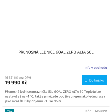
PŘENOSNÁ LEDNICE GOAL ZERO ALTA 50L
Info v obchodu
16 521 Kč bez DPH
Do košíku
19 990 Kč
Přenosná lednice/mraznička 53L GOAL ZERO ALTA 50 Teplotu lze
nastavit až na -4 °C, takže ji můžete používat nejen jako lednici ale i
jako mrazák. Díky objemu 53 l se do ní...
Kód:
TM630PR
Tip