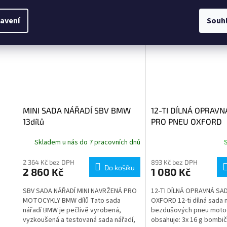
avení
Souh
MINI SADA NÁŘADÍ SBV BMW
12-TI DÍLNÁ OPRAVN
13dílů
PRO PNEU OXFORD
Skladem u nás do 7 pracovních dnů
2 364 Kč bez DPH
893 Kč bez DPH
Do košíku
2 860 Kč
1 080 Kč
SBV SADA NÁŘADÍ MINI NAVRŽENÁ PRO
12-TI DÍLNÁ OPRAVNÁ SA
MOTOCYKLY BMW dílů Tato sada
OXFORD 12-ti dílná sada 
nářadí BMW je pečlivě vyrobená,
bezdušových pneu moto
vyzkoušená a testovaná sada nářadí,
obsahuje: 3x 16 g bombi