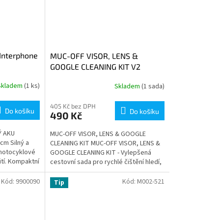
Interphone
MUC-OFF VISOR, LENS &
GOOGLE CLEANING KIT V2
Skladem
(1 ks)
Skladem
(1 sada)
405 Kč bez DPH
Do košíku
Do košíku
490 Kč
Ý AKU
MUC-OFF VISOR, LENS & GOOGLE
cm Silný a
CLEANING KIT MUC-OFF VISOR, LENS &
motocyklové
GOOGLE CLEANING KIT - Vylepšená
tí. Kompaktní
cestovní sada pro rychlé čištění hledí,
ním
plexi, brýlí atd. Kdekoliv na...
Kód:
9900090
Kód:
M002-521
Tip