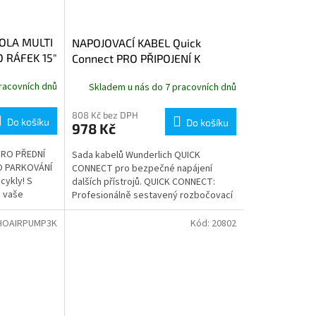
OLA MULTI
NAPOJOVACÍ KABEL Quick
 RÁFEK 15"
Connect PRO PŘIPOJENÍ K
ORIGINÁLNÍMU ROZVODU BMW
racovních dnů
Skladem u nás do 7 pracovních dnů
808 Kč bez DPH
Do košíku
Do košíku
978 Kč
PRO PŘEDNÍ
Sada kabelů Wunderlich QUICK
O PARKOVÁNÍ
CONNECT pro bezpečné napájení
cykly! S
dalších přístrojů. QUICK CONNECT:
 vaše
Profesionálně sestavený rozbočovací
vná, stabilní
kabel Y se třemi předem
smontovanými konektory:...
HOAIRPUMP3K
Kód:
20802