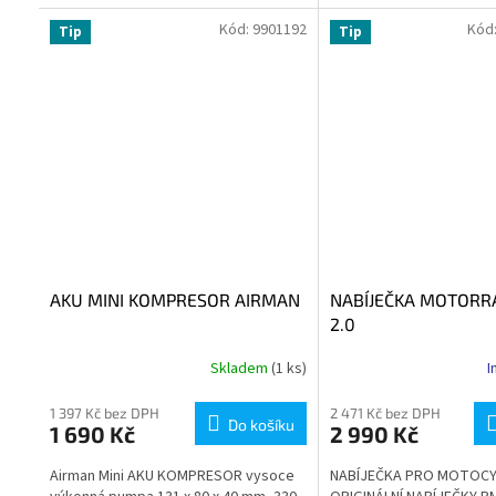
která byla sestavena se
(stoupání závitu 3/8" / 24
zkušenostmi...
izolační a...
Kód:
9901192
Kód
Tip
Tip
AKU MINI KOMPRESOR AIRMAN
NABÍJEČKA MOTORRA
2.0
Skladem
(1 ks)
I
1 397 Kč bez DPH
2 471 Kč bez DPH
Do košíku
1 690 Kč
2 990 Kč
Airman Mini AKU KOMPRESOR vysoce
NABÍJEČKA PRO MOTOCY