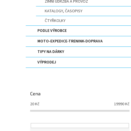
ZIMNÍ ÚDRŽBA A PROVOZ
KATALOGY, ČASOPISY
ČTYŘKOLKY
PODLE VÝROBCE
MOTO-EXPEDICE-TRENINK-DOPRAVA
TIPY NA DÁRKY
VÝPRODEJ
Cena
20
Kč
19990
Kč