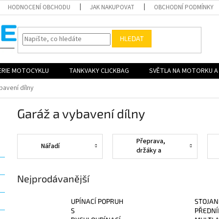
HODNOCENÍ OBCHODU
JAK NAKUPOVAT
OBCHODNÍ PODMÍNKY
HLEDAT
ERIE MOTOCYKLU
TANKVAKY CLICKBAG
SVĚTLA NA MOTORKU A 
bavení dílny
Garáž a vybavení dílny
Přeprava,
Nářadí
držáky a
stojany
Nejprodávanější
UPÍNACÍ POPRUH
STOJAN
S
PŘEDNÍ