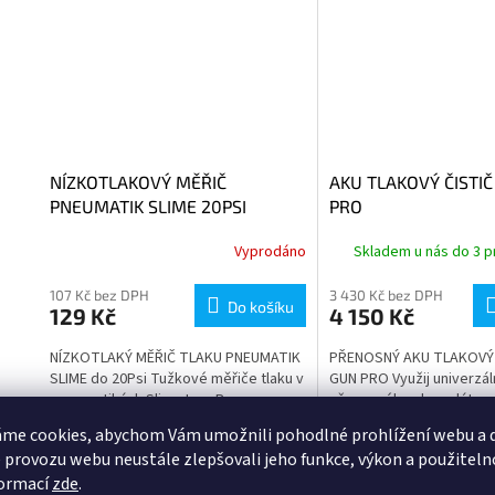
NÍZKOTLAKOVÝ MĚŘIČ
AKU TLAKOVÝ ČISTIČ
PNEUMATIK SLIME 20PSI
PRO
Vyprodáno
Skladem u nás do 3 p
107 Kč bez DPH
3 430 Kč bez DPH
Do košíku
129 Kč
4 150 Kč
NÍZKOTLAKÝ MĚŘIČ TLAKU PNEUMATIK
PŘENOSNÝ AKU TLAKOVÝ 
SLIME do 20Psi Tužkové měřiče tlaku v
GUN PRO Využij univerzáln
pneumatikách Slime Low Pressure
přenosného akumulátor
jsou dokonalým řešením pro kontrolu
tlakového čističe, který 
me cookies, abychom Vám umožnili pohodlné prohlížení webu a d
tlaku v pneumatikách na cestách...
širokou škálu použití. Dík
 provozu webu neustále zlepšovali jeho funkce, výkon a použiteln
hmotnosti,...
Kód:
SBV21361-100
Tip
formací
zde
.