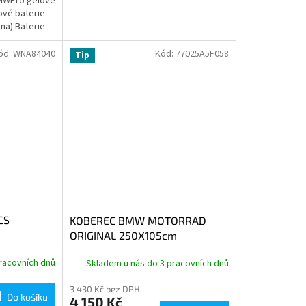
MWPro gelové
ové baterie
ina) Baterie
rohož,...
ód:
WNA84040
Kód:
77025A5F058
Tip
CS
KOBEREC BMW MOTORRAD
ORIGINAL 250X105cm
racovních dnů
Skladem u nás do 3 pracovních dnů
3 430 Kč bez DPH
Do košíku
4 150 Kč