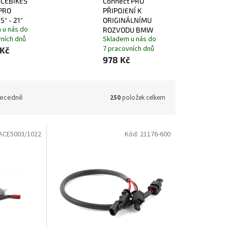
ACEBIKES
Connect PRO
PRO
PŘIPOJENÍ K
5" - 21"
ORIGINÁLNÍMU
 u nás do
ROZVODU BMW
vních dnů
Skladem u nás do
7 pracovních dnů
 Kč
978 Kč
ecedně
250
položek celkem
ACE5003/1022
Kód:
21176-600