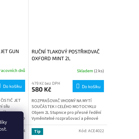
 JET GUN
RUČNÍ TLAKOVÝ POSTŘIKOVAČ
OXFORD MINT 2L
racovních dnů
Skladem
(2 ks)
479 Kč bez DPH
Do košíku
Do košíku
580 Kč
ČISTIČ JET
ROZPRAŠOVAČ VHODNÝ NA MYTÍ
í sílu
SOUČÁSTEK I CELÉHO MOTOCYKLU
ového
Objem 2L Stupnice pro přesné ředění
je navržen pro
Vyměnitelné rozprašovací a pěnové
íky
y nízké
trysky Pojistný ventil pro uvolnění
ost.
tlaku...
Kód:
M011-564
Kód:
ACE4022
Tip