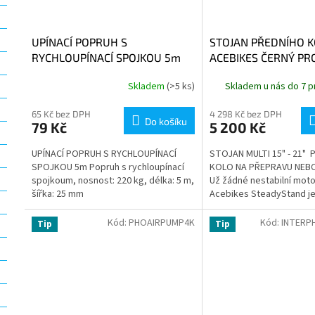
u
ů
k
t
UPÍNACÍ POPRUH S
STOJAN PŘEDNÍHO K
ů
RYCHLOUPÍNACÍ SPOJKOU 5m
ACEBIKES ČERNÝ PRO
- 21"
Skladem
(>5 ks)
Skladem u nás do 7 p
65 Kč bez DPH
4 298 Kč bez DPH
Do košíku
79 Kč
5 200 Kč
UPÍNACÍ POPRUH S RYCHLOUPÍNACÍ
STOJAN MULTI 15" - 21" 
SPOJKOU 5m Popruh s rychloupínací
KOLO NA PŘEPRAVU NEB
spojkoum, nosnost: 220 kg, délka: 5 m,
Už žádné nestabilní moto
šířka: 25 mm
Acebikes SteadyStand je
motorka zabezpečená, pe
a...
Kód:
PHOAIRPUMP4K
Kód:
INTERP
Tip
Tip