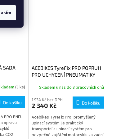
lasím
Á SADA
ACEBIKES TyreFix PRO POPRUH
PRO UCHYCENÍ PNEUMATIKY
Skladem
(3 ks)
Skladem u nás do 3 pracovních dnů
1 934 Kč bez DPH
Do košíku
Do košíku
2 340 Kč
DA PRO PNEU
Acebikes TyreFix Pro, promyšlený
na opravu
upínací systém. je praktický
cyklů
transportní a upínací systém pro
čka CO2
bezpečné zajištění motocyklu za zadní