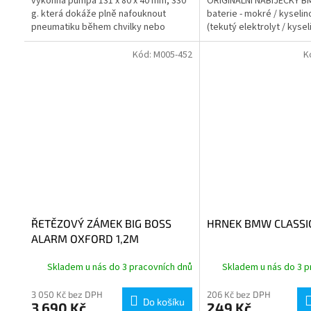
výkonná pumpa 131 x 80 x 40 mm, 330
ORIGINÁLNÍ NABÍJEČKY B
g. která dokáže plně nafouknout
baterie - mokré / kyselin
pneumatiku během chvilky nebo
(tekutý elektrolyt / kysel
uspokojit potřeby rychlého doplnění.
AGM (absorpční skleněná 
The...
Kód:
M005-452
K
ŘETĚZOVÝ ZÁMEK BIG BOSS
HRNEK BMW CLASSI
ALARM OXFORD 1,2M
Skladem u nás do 3 pracovních dnů
Skladem u nás do 3 p
3 050 Kč bez DPH
206 Kč bez DPH
Do košíku
3 690 Kč
249 Kč