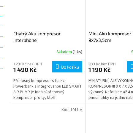
Chytrý Aku kompresor
Mini Aku kompresor 
Interphone
9x7x3,5cm
Skladem
(1 ks)
1 231 Kč bez DPH
983 Kč bez DPH
Do košíku
1 490 Kč
1 190 Kč
Přenosný kompresor s funkcí
MINIATURNÍ, ALE VÝKONN
Powerbank a integrovanou LED SMART
KOMPRESOR !!! 9 X 7 X 3,5
AIR PUMP je ideální přenosný
výkonný: Nafoukne až 4 
kompresor pro ty, kteří
pneumatiky na jedno nabi
hledají výkonný, kompaktní a
design: Díky svým kapes
multifunkční přístroj....
rozměrům a...
Kód:
1011-A