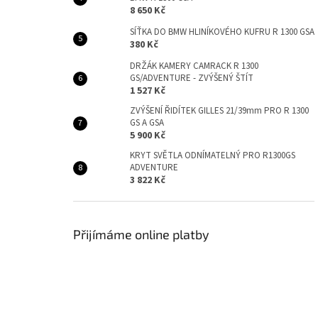
8 650 Kč
SÍŤKA DO BMW HLINÍKOVÉHO KUFRU R 1300 GSA
380 Kč
DRŽÁK KAMERY CAMRACK R 1300
GS/ADVENTURE - ZVÝŠENÝ ŠTÍT
1 527 Kč
ZVÝŠENÍ ŘIDÍTEK GILLES 21/39mm PRO R 1300
GS A GSA
5 900 Kč
KRYT SVĚTLA ODNÍMATELNÝ PRO R1300GS
ADVENTURE
3 822 Kč
Přijímáme online platby