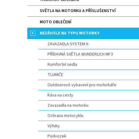
n
e
SVĚTLA NA MOTORKU A PŘÍSLUŠENSTVÍ
l
MOTO OBLEČENÍ
NEZÁVISLE NA TYPU MOTORKY
ZAVAZADLA SYSTEM X-
PŘÍDAVNÁ SVĚTLA WUNDERLICH MF3
Komfortní sedla
TLUMIČE
Outdoorové vybavení pro motorkáře
Káva na cesty
Zavazadla na motorku
Ochrana motocyklu
Výfuky
Podvozek