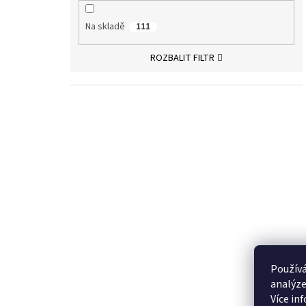
Na skladě
111
ROZBALIT FILTR
Používá
analýze
Více in