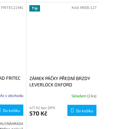
 UNF) 1x
kolo. Umožňuje pevné uchycení bez
nutnosti...
:
FRITEC11941
Kód:
M005-127
Tip
D FRITEC
ZÁMEK PÁČKY PŘEDNÍ BRZDY
LEVERLOCK OXFORD
nfo v obchodu
Skladem
(2 ks)
471 Kč bez DPH
Do košíku
Do košíku
570 Kč
KLY/NÁHRADA