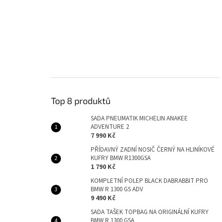
Top 8 produktů
SADA PNEUMATIK MICHELIN ANAKEE
ADVENTURE 2
7 990 Kč
PŘÍDAVNÝ ZADNÍ NOSIČ ČERNÝ NA HLINÍKOVÉ
KUFRY BMW R1300GSA
1 790 Kč
KOMPLETNÍ POLEP BLACK DABRABBIT PRO
BMW R 1300 GS ADV
9 490 Kč
SADA TAŠEK TOPBAG NA ORIGINÁLNÍ KUFRY
BMW R 1300 GSA