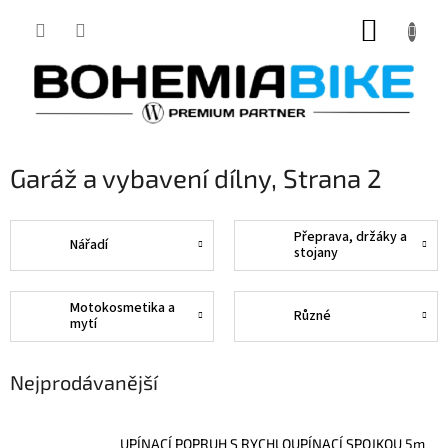
Přejít
NÁKUP
na
obsah
KOŠÍK
Garáž a vybavení dílny
, Strana 2
Přeprava, držáky a
Nářadí
stojany
Motokosmetika a
Různé
mytí
Nejprodávanější
UPÍNACÍ POPRUH S RYCHLOUPÍNACÍ SPOJKOU 5m