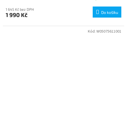
1 645 Kč bez DPH
Do košíku
1 990 Kč
Kód:
W05075611001