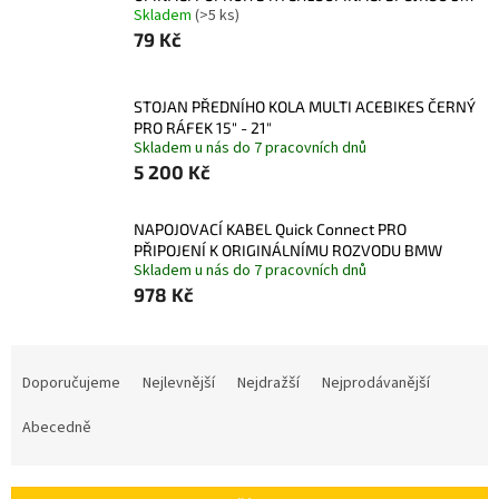
Skladem
(>5 ks)
79 Kč
STOJAN PŘEDNÍHO KOLA MULTI ACEBIKES ČERNÝ
PRO RÁFEK 15" - 21"
Skladem u nás do 7 pracovních dnů
5 200 Kč
NAPOJOVACÍ KABEL Quick Connect PRO
PŘIPOJENÍ K ORIGINÁLNÍMU ROZVODU BMW
Skladem u nás do 7 pracovních dnů
978 Kč
Ř
a
Doporučujeme
Nejlevnější
Nejdražší
Nejprodávanější
z
e
Abecedně
n
í