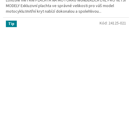
LUXUSNÍ VNITŘNÍ PLACHTA NA MOTORKU WUNDERLICH L-XL PRO VĚTŠÍ
MODELY Exkluzivní plachta ve správné velikosti pro váš model
motocyklu.Vnitřní kryt nabízí dokonalou a spolehlivou...
Kód:
24125-021
Tip