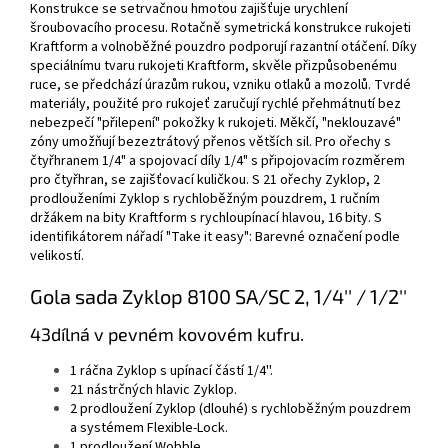
Konstrukce se setrvačnou hmotou zajišťuje urychlení
šroubovacího procesu. Rotačně symetrická konstrukce rukojeti
Kraftform a volnoběžné pouzdro podporují razantní otáčení. Díky
speciálnímu tvaru rukojeti Kraftform, skvěle přizpůsobenému
ruce, se předchází úrazům rukou, vzniku otlaků a mozolů. Tvrdé
materiály, použité pro rukojeť zaručují rychlé přehmátnutí bez
nebezpečí "přilepení" pokožky k rukojeti. Měkčí, "neklouzavé"
zóny umožňují bezeztrátový přenos větších sil. Pro ořechy s
čtyřhranem 1/4" a spojovací díly 1/4" s připojovacím rozměrem
pro čtyřhran, se zajišťovací kuličkou. S 21 ořechy Zyklop, 2
prodlouženími Zyklop s rychloběžným pouzdrem, 1 ručním
držákem na bity Kraftform s rychloupínací hlavou, 16 bity. S
identifikátorem nářadí "Take it easy": Barevné označení podle
velikostí.
Gola sada Zyklop 8100 SA/SC 2, 1/4'' / 1/2''
43dílná v pevném kovovém kufru.
1 ráčna Zyklop s upínací částí 1/4''.
21 nástrčných hlavic Zyklop.
2 prodloužení Zyklop (dlouhé) s rychloběžným pouzdrem
a systémem Flexible-Lock.
1 prodloužení Wobble.