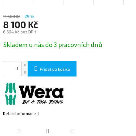
11 500 Kč
–29 %
8 100 Kč
6 694 Kč bez DPH
Měrná
Skladem u nás do 3 pracovních dnů
cena:
Přidat do košíku
Detailní informace