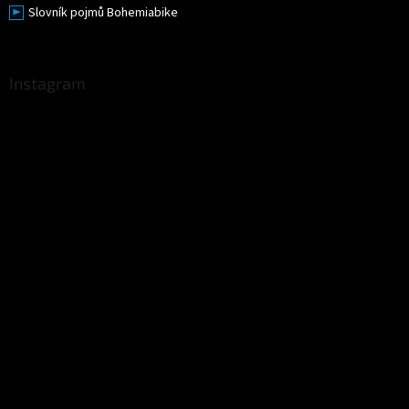
Slovník pojmů Bohemiabike
Instagram
Sledovat na Instagramu