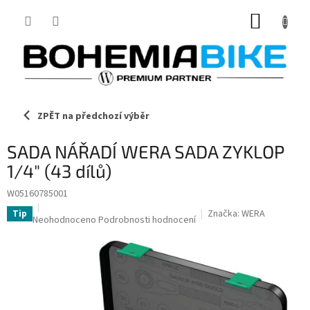
Přejít
NÁKUP
na
obsah
KOŠÍK
ZPĚT na předchozí výběr
SADA NÁŘADÍ WERA SADA ZYKLOP
1/4" (43 dílů)
W05160785001
Značka:
WERA
Tip
Průměrné
Neohodnoceno
Podrobnosti hodnocení
hodnocení
produktu
je
0,0
z
5