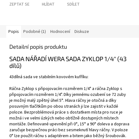
ZEPTAT SE
HLÍDAT
SDÍLET
Popis
Podobné (1)
Hodnocení
Diskuze
Detailní popis produktu
SADA NÁŘADÍ WERA SADA ZYKLOP 1/4" (43
dílů)
43dílná sada ve stabilním kovovém kufříku:
Ráčna Zyklop s připojovacím rozměrem 1/4" a ráčna Zyklop s
připojovacím rozměrem 1/4". Díky jemnému ozubení se 72 zuby
je možný malý zpětný úhel 5°. Hlava ráčny je otočná a díky
posuvným tlačítkům po obou stranách ji lze zajistit v každé
poloze. Bezproblémová práce s dostatkem místa pro ruce je
možná i ve velmi úzkých nebo obtížně dostupných místech
montáže. Definované upevnění při 0°, 15° a 90° doleva a doprava
zaručuje bezpečnou práci bez sesmeknutí hlavy ráčny. V poloze
0° lze použít ráčnu s adaptérem a bitem jako běžný šroubovák.