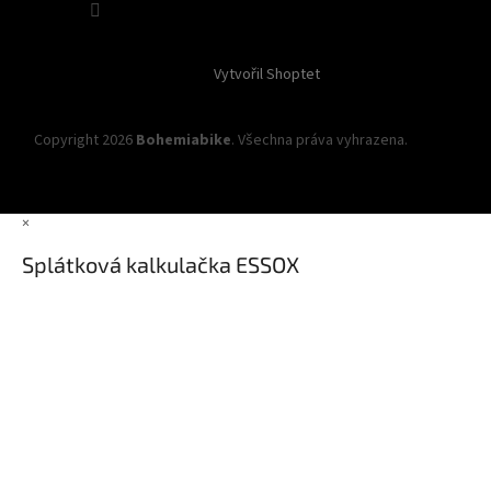
Vytvořil Shoptet
Copyright 2026
Bohemiabike
. Všechna práva vyhrazena.
Upravit
nastavení cookies
×
Splátková kalkulačka ESSOX