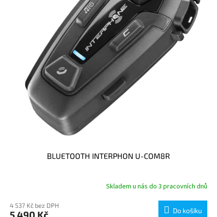
p
r
o
d
u
k
t
ů
BLUETOOTH INTERPHON U-COM8R
Skladem u nás do 3 pracovních dnů
4 537 Kč bez DPH
Do košíku
5 490 Kč