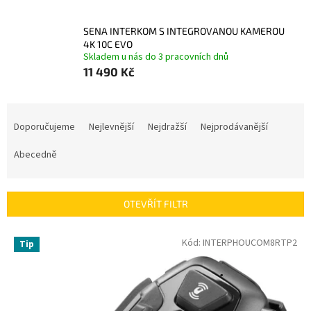
SENA INTERKOM S INTEGROVANOU KAMEROU
4K 10C EVO
Skladem u nás do 3 pracovních dnů
11 490 Kč
Ř
a
Doporučujeme
Nejlevnější
Nejdražší
Nejprodávanější
z
e
Abecedně
n
í
p
OTEVŘÍT FILTR
r
o
V
Kód:
INTERPHOUCOM8RTP2
Tip
d
ý
u
p
k
i
t
s
ů