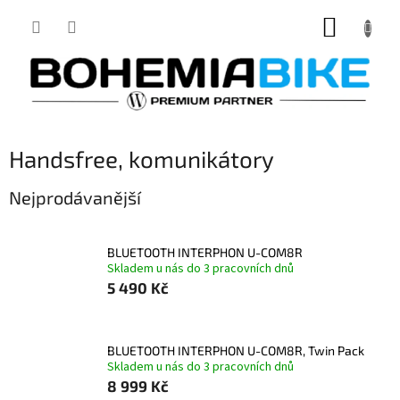
Přejít
NÁKUP
na
obsah
KOŠÍK
Handsfree, komunikátory
Nejprodávanější
BLUETOOTH INTERPHON U-COM8R
Skladem u nás do 3 pracovních dnů
5 490 Kč
BLUETOOTH INTERPHON U-COM8R, Twin Pack
Skladem u nás do 3 pracovních dnů
8 999 Kč