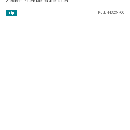
v jediném malém kompaktním balení
Kód:
44320-700
Tip