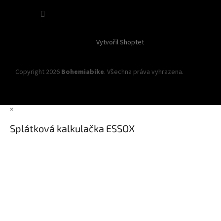
Sledovat na Instagramu
Vytvořil Shoptet
Copyright 2026
Bohemiabike
. Všechna práva vyhrazena.
Upravit
nastavení cookies
×
Splátková kalkulačka ESSOX