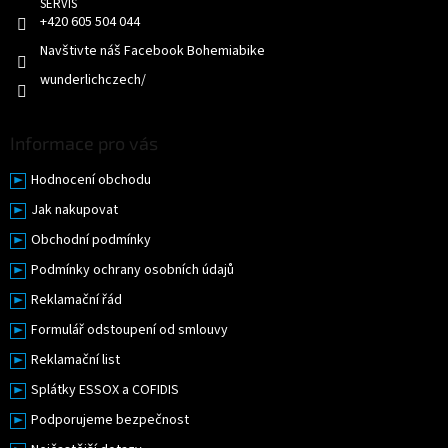
v
+420 605 504 044
ý
p
Navštivte náš Facebook Bohemiabike
i
wunderlichczech/
s
u
Informace pro vás
Hodnocení obchodu
Jak nakupovat
Obchodní podmínky
Podmínky ochrany osobních údajů
Reklamační řád
Formulář odstoupení od smlouvy
Reklamační list
Splátky ESSOX a COFIDIS
Podporujeme bezpečnost