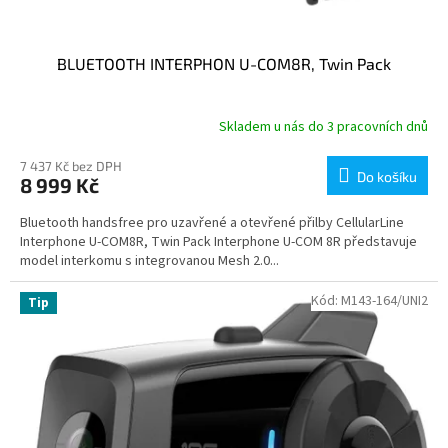
BLUETOOTH INTERPHON U-COM8R, Twin Pack
Skladem u nás do 3 pracovních dnů
7 437 Kč bez DPH
Do košíku
8 999 Kč
Bluetooth handsfree pro uzavřené a otevřené přilby CellularLine
Interphone U-COM8R, Twin Pack Interphone U-COM 8R představuje
model interkomu s integrovanou Mesh 2.0...
Kód:
M143-164/UNI2
Tip