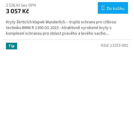
2 526 Kč bez DPH
Do košíku
3 057 Kč
Kryty škrticích klapek Wunderlich – trojitá ochrana pro citlivou
techniku BMW R 1300 GS 2023 - Atraktivně vyrobené kryty s
komplexní ochranou pro oblast pravého a levého sacího...
Kód:
13253-002
Tip