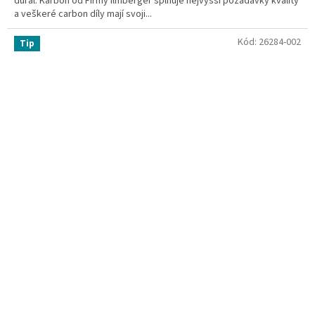
dural. Karbon od Firmy Ilmberger splňuje nejvyšší požadavky kvality
a veškeré carbon díly mají svoji...
Kód:
26284-002
Tip