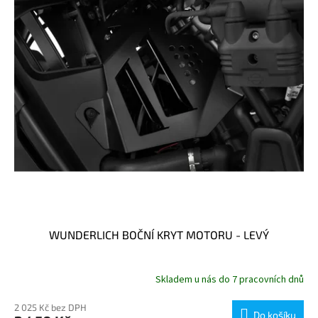
ů
p
r
o
d
u
k
t
ů
WUNDERLICH BOČNÍ KRYT MOTORU - LEVÝ
Skladem u nás do 7 pracovních dnů
2 025 Kč bez DPH
Do košíku