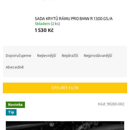
SADA KRYTŮ RÁMU PRO BMW R 1300 GS/A
Skladem
(2 ks)
1 530 Kč
Ř
a
Doporučujeme
Nejlevnější
Nejdražší
Nejprodávanější
z
e
Abecedně
n
í
p
OTEVŘÍT FILTR
r
o
V
Kód:
90280-002
Novinka
d
ý
u
Tip
p
k
i
t
s