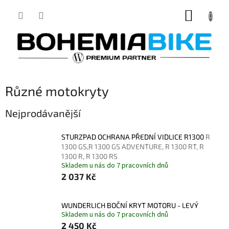
Přejít
NÁKUP
na
obsah
KOŠÍK
Různé motokryty
Nejprodávanější
STURZPAD OCHRANA PŘEDNÍ VIDLICE R1300
R
1300 GS,R 1300 GS ADVENTURE, R 1300 RT, R
1300 R, R 1300 RS
Skladem u nás do 7 pracovních dnů
2 037 Kč
WUNDERLICH BOČNÍ KRYT MOTORU - LEVÝ
Skladem u nás do 7 pracovních dnů
2 450 Kč