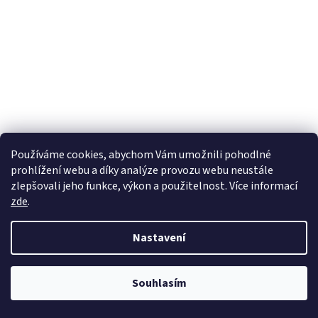
Používáme cookies, abychom Vám umožnili pohodlné
KRYT NÁDRŽKY NA BRZDOVOU KAPALINU PŘEDNÍ PRO
prohlížení webu a díky analýze provozu webu neustále
HD PA
zlepšovali jeho funkce, výkon a použitelnost. Více informací
zde
.
Skladem u nás do 7 pracovních dnů
Nastavení
841 Kč bez DPH
Do košíku
1 017 Kč
Kvalitní a spolehlivý kryt přední nádržky na brzdovou kapalinu pro
Souhlasím
Vašeho Pan America