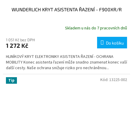
WUNDERLICH KRYT ASISTENTA ŘAZENÍ - F900XR/R
Skladem u nás do 7 pracovních dnů
1 051 Kč bez DPH
Do košíku
1 272 Kč
HLINÍKOVÝ KRYT ELEKTRONIKY ASISTENTA ŘAZENÍ - OCHRANA
MOBILITY Konec asistenta řazení může snadno znamenat konec vaší
další cesty. Naše ochrana snižuje riziko pro nechráněnou...
Kód:
13225-002
Tip