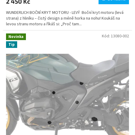
2 450 Kč
WUNDERLICH BOČNÍ KRYT MOTORU - LEVÝ Boční kryt motoru (levá
strana) z hliníku – čistý design a méně horka na nohu! Koukáš na
levou stranu motoru a říkáš si: „Proč tam...
Kód:
13080-002
Novinka
Tip