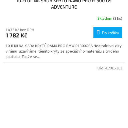
10-ti DÍLNÁ SADA KRYTŮ RÁMU PRO R1300 GS
ADVENTURE
Skladem
(3 ks)
1 473 Kč bez DPH
Do košíku
1 782 Kč
10-ti DÍLNÁ SADA KRYTŮ RÁMU PRO BMW R1300GSA Neatraktivní díry
v rámu uzavíráme těmito kryty ze speciálního materiálu z tvrdého
kaučuku. Takže se...
Kód:
41981-101