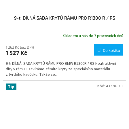
9-ti DÍLNÁ SADA KRYTŮ RÁMU PRO R1300 R / RS
Skladem u nás do 7 pracovních dnů
1 262 Kč bez DPH
Do košíku
1 527 Kč
9-ti DÍLNÁ SADA KRYTŮ RÁMU PRO BMW R1300R / RS Neatraktivní
díry v rámu uzavíráme těmito kryty ze speciálního materiálu
z tvrdého kaučuku. Takže se...
Kód:
43778-101
Tip