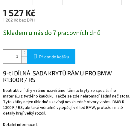
1 527 Kč
1 262 Kč bez DPH
Měrná
Skladem u nás do 7 pracovních dnů
cena:
Přidat do košíku
9-ti DÍLNÁ SADA KRYTŮ RÁMU PRO BMW
R1300R / RS
Neatraktivní díry v rámu uzavíráme těmito kryty ze speciálního
materiálu z tvrdého kaučuku.
Takže se zde nehromadí žádná nečistota.
Tyto zátky nejen úhledně uzavírají nevzhledné otvory v rámu BMW R
1300 R / RS, ale také viditelně vylepšují vzhled BMW, protože i malé
detaily hrají velký rozdíl.
Detailní informace