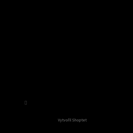
Sledovat na Instagramu
Vytvořil Shoptet