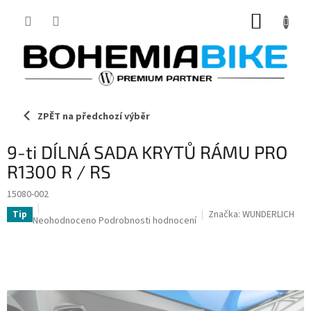
Přejít
NÁKUP
na
obsah
KOŠÍK
ZPĚT na předchozí výběr
9-ti DÍLNÁ SADA KRYTŮ RÁMU PRO
R1300 R / RS
15080-002
Značka:
WUNDERLICH
Tip
Průměrné
Neohodnoceno
Podrobnosti hodnocení
hodnocení
produktu
je
0,0
z
5