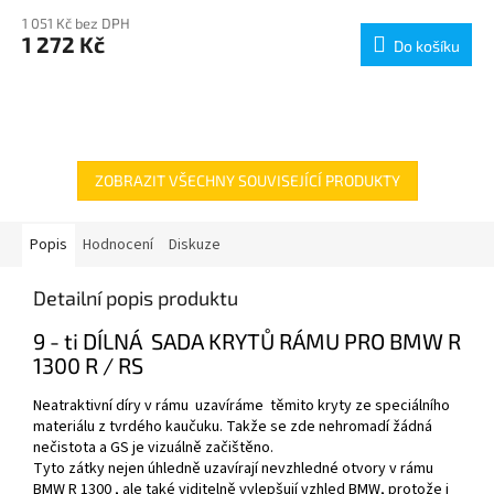
1 051 Kč bez DPH
1 272 Kč
Do košíku
ZOBRAZIT VŠECHNY SOUVISEJÍCÍ PRODUKTY
Popis
Hodnocení
Diskuze
Detailní popis produktu
9 - ti DÍLNÁ SADA KRYTŮ RÁMU PRO BMW R
1300 R / RS
Neatraktivní díry v rámu uzavíráme těmito kryty ze speciálního
materiálu z tvrdého kaučuku.
Takže se zde nehromadí žádná
nečistota a GS je vizuálně začištěno.
Tyto zátky nejen úhledně uzavírají nevzhledné otvory v rámu
BMW R 1300 , ale také viditelně vylepšují vzhled BMW, protože i