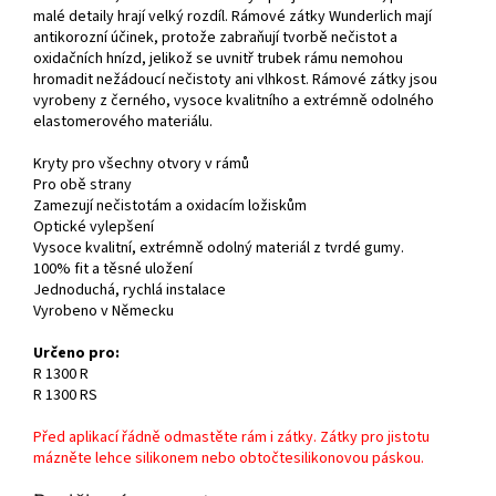
malé detaily hrají velký rozdíl.
Rámové zátky Wunderlich mají
antikorozní účinek, protože zabraňují tvorbě nečistot a
oxidačních hnízd, jelikož se uvnitř trubek rámu nemohou
hromadit nežádoucí nečistoty ani vlhkost.
Rámové zátky jsou
vyrobeny z černého, ​​vysoce kvalitního a extrémně odolného
elastomerového materiálu.
Kryty pro všechny otvory v rámů
Pro obě strany
Zamezují nečistotám a oxidacím ložiskům
Optické vylepšení
Vysoce kvalitní, extrémně odolný materiál z tvrdé gumy.
100% fit a těsné uložení
Jednoduchá, rychlá instalace
Vyrobeno v Německu
Určeno pro:
R 1300 R
R 1300 RS
Před aplikací řádně odmastěte rám i zátky.
Zátky pro jistotu
mázněte lehce silikonem nebo obtočte
silikonovou páskou.