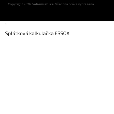
Copyright 2026
Bohemiabike
. Všechna práva vyhrazena.
Upravit
nastavení cookies
×
Splátková kalkulačka ESSOX