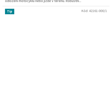
odložení motocyklu nebo jízdě v terénu. Robustní...
Kód:
42161-000/1
Tip