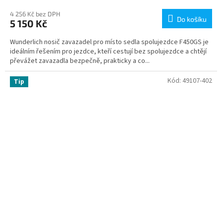
4 256 Kč bez DPH
Do košíku
5 150 Kč
Wunderlich nosič zavazadel pro místo sedla spolujezdce F450GS je
ideálním řešením pro jezdce, kteří cestují bez spolujezdce a chtějí
převážet zavazadla bezpečně, prakticky a co...
Kód:
49107-402
Tip