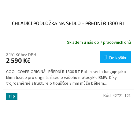
CHLADÍCÍ PODLOŽKA NA SEDLO - PŘEDNÍ R 1300 RT
Skladem u nás do 7 pracovních dnů
2 141 Kč bez DPH
Do košíku
2 590 Kč
COOL COVER ORIGINÁL PŘEDNÍ R 1300 RT Potah sedla funguje jako
klimatizace pro originální sedlo vašeho motocyklu BMW. Díky
trojrozměrné struktuře o tloušťce 8 mm může během...
Kód:
42721-121
Tip