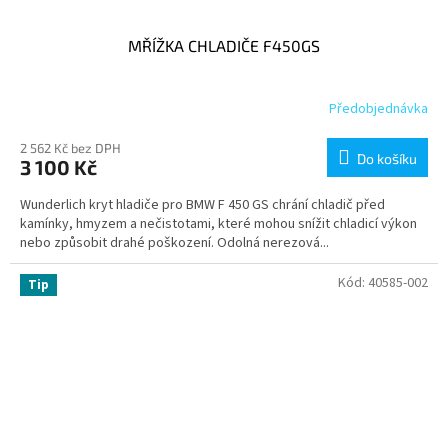
MŘÍŽKA CHLADIČE F450GS
Předobjednávka
2 562 Kč bez DPH
Do košíku
3 100 Kč
Wunderlich kryt hladiče pro BMW F 450 GS chrání chladič před
kamínky, hmyzem a nečistotami, které mohou snížit chladicí výkon
nebo způsobit drahé poškození. Odolná nerezová...
Kód:
40585-002
Tip