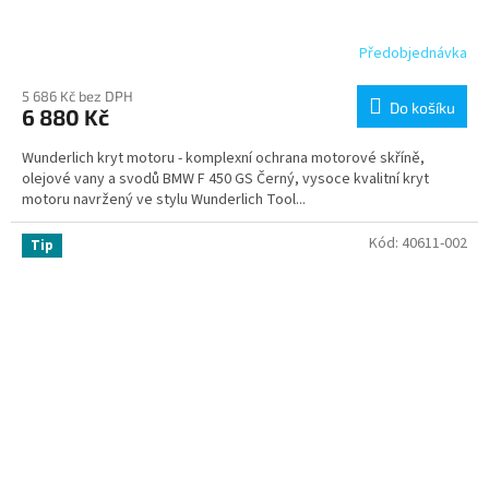
Předobjednávka
5 686 Kč bez DPH
Do košíku
6 880 Kč
Wunderlich kryt motoru - komplexní ochrana motorové skříně,
olejové vany a svodů BMW F 450 GS Černý, vysoce kvalitní kryt
motoru navržený ve stylu Wunderlich Tool...
Kód:
40611-002
Tip