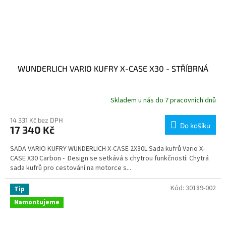
WUNDERLICH VARIO KUFRY X-CASE X30 - STŘÍBRNÁ
Skladem u nás do 7 pracovních dnů
14 331 Kč bez DPH
Do košíku
17 340 Kč
SADA VARIO KUFRY WUNDERLICH X-CASE 2X30L Sada kufrů Vario X-
CASE X30 Carbon - Design se setkává s chytrou funkčností: Chytrá
sada kufrů pro cestování na motorce s...
Kód:
30189-002
Tip
Namontujeme