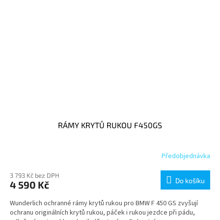
RÁMY KRYTŮ RUKOU F450GS
Předobjednávka
3 793 Kč bez DPH
Do košíku
4 590 Kč
Wunderlich ochranné rámy krytů rukou pro BMW F 450 GS zvyšují
ochranu originálních krytů rukou, páček i rukou jezdce při pádu,