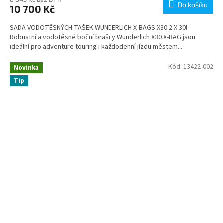
Do košíku
10 700 Kč
SADA VODOTĚSNÝCH TAŠEK WUNDERLICH X-BAGS X30 2 X 30l
Robustní a vodotěsné boční brašny Wunderlich X30 X-BAG jsou
ideální pro adventure touring i každodenní jízdu městem....
Kód:
13422-002
Novinka
Tip