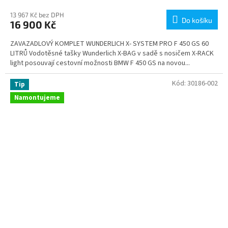
13 967 Kč bez DPH
Do košíku
16 900 Kč
ZAVAZADLOVÝ KOMPLET WUNDERLICH X- SYSTEM PRO F 450 GS 60
LITRŮ Vodotěsné tašky Wunderlich X-BAG v sadě s nosičem X-RACK
light posouvají cestovní možnosti BMW F 450 GS na novou...
Kód:
30186-002
Tip
Namontujeme