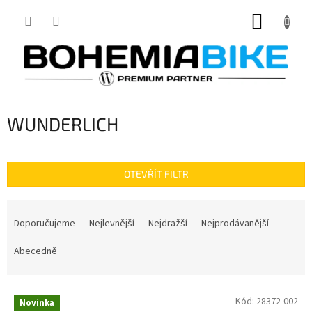
Přejít
NÁKUP
na
obsah
KOŠÍK
WUNDERLICH
OTEVŘÍT FILTR
Ř
a
Doporučujeme
Nejlevnější
Nejdražší
Nejprodávanější
z
e
Abecedně
n
í
V
p
Kód:
28372-002
Novinka
ý