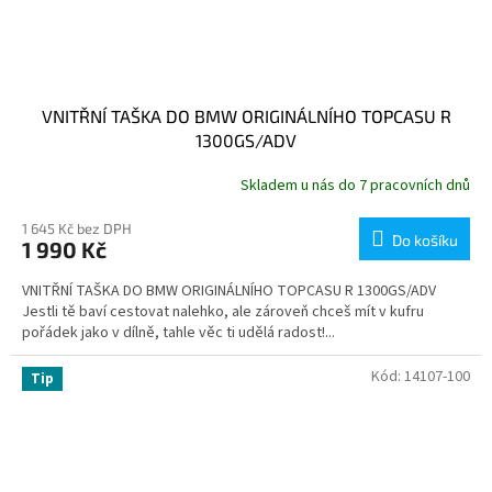
VNITŘNÍ TAŠKA DO BMW ORIGINÁLNÍHO TOPCASU R
1300GS/ADV
Skladem u nás do 7 pracovních dnů
1 645 Kč bez DPH
Do košíku
1 990 Kč
VNITŘNÍ TAŠKA DO BMW ORIGINÁLNÍHO TOPCASU R 1300GS/ADV
Jestli tě baví cestovat nalehko, ale zároveň chceš mít v kufru
pořádek jako v dílně, tahle věc ti udělá radost!...
Kód:
14107-100
Tip