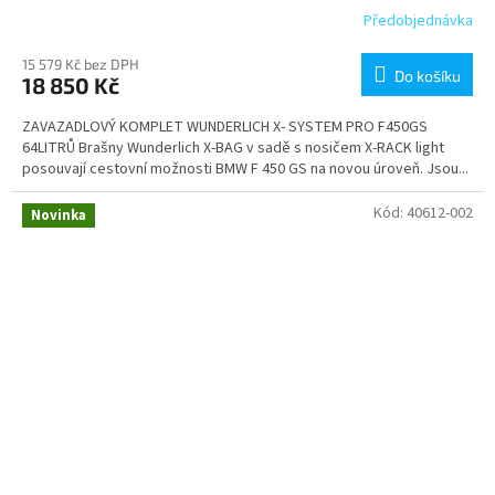
Předobjednávka
15 579 Kč bez DPH
Do košíku
18 850 Kč
ZAVAZADLOVÝ KOMPLET WUNDERLICH X- SYSTEM PRO F450GS
64LITRŮ Brašny Wunderlich X-BAG v sadě s nosičem X-RACK light
posouvají cestovní možnosti BMW F 450 GS na novou úroveň. Jsou...
Kód:
40612-002
Novinka