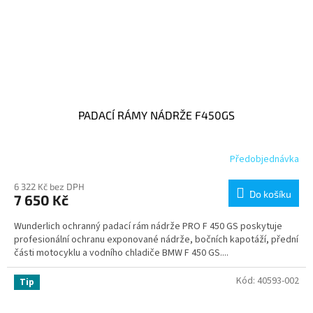
PADACÍ RÁMY NÁDRŽE F450GS
Předobjednávka
6 322 Kč bez DPH
Do košíku
7 650 Kč
Wunderlich ochranný padací rám nádrže PRO F 450 GS poskytuje
profesionální ochranu exponované nádrže, bočních kapotáží, přední
části motocyklu a vodního chladiče BMW F 450 GS....
Kód:
40593-002
Tip