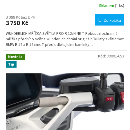
Skladem
(1 ks)
3 099 Kč bez DPH
Do košíku
3 750 Kč
WUNDERLICH MŘÍŽKA SVĚTLA PRO R 12/NINE T Robustní ochranná
mřížka předního světla Wunderlich chrání originální kulatý světlomet
BMW R 12 a R 12 nineT před odletujícími kamínky,...
Kód:
39001-653
Novinka
Tip