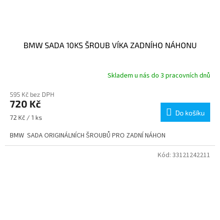
BMW SADA 10KS ŠROUB VÍKA ZADNÍHO NÁHONU
Skladem u nás do 3 pracovních dnů
595 Kč bez DPH
720 Kč
Do košíku
Měrná
72 Kč / 1 ks
cena:
BMW SADA ORIGINÁLNÍCH ŠROUBŮ PRO ZADNÍ NÁHON
Kód:
33121242211