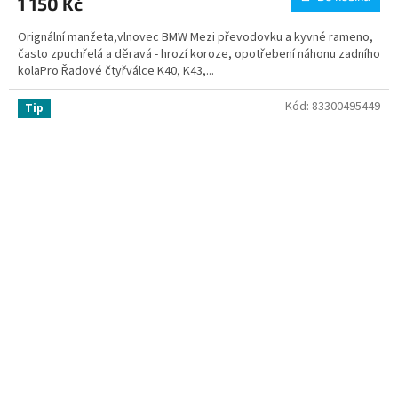
1 150 Kč
Orignální manžeta,vlnovec BMW Mezi převodovku a kyvné rameno,
často zpuchřelá a děravá - hrozí koroze, opotřebení náhonu zadního
kolaPro Řadové čtyřválce K40, K43,...
Kód:
83300495449
Tip