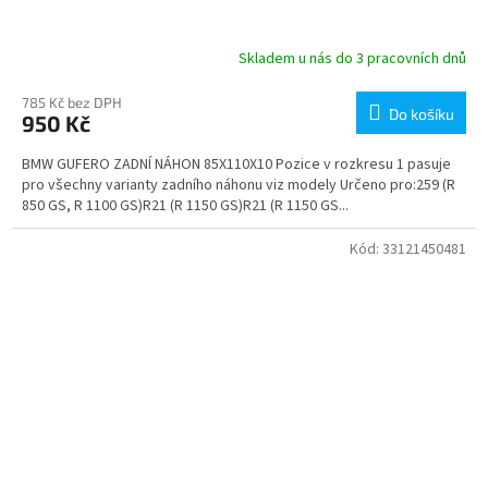
Skladem u nás do 3 pracovních dnů
785 Kč bez DPH
Do košíku
950 Kč
BMW GUFERO ZADNÍ NÁHON 85X110X10 Pozice v rozkresu 1 pasuje
pro všechny varianty zadního náhonu viz modely Určeno pro:259 (R
850 GS, R 1100 GS)R21 (R 1150 GS)R21 (R 1150 GS...
Kód:
33121450481