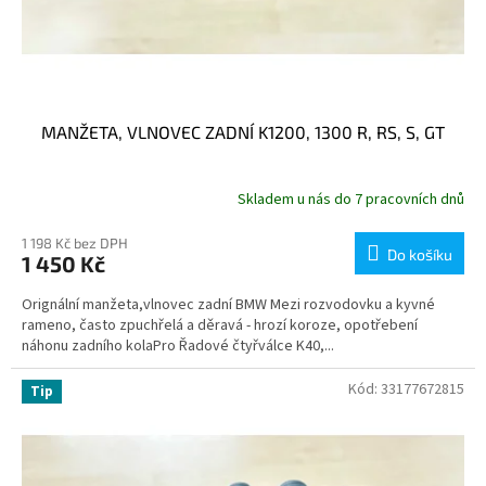
MANŽETA, VLNOVEC ZADNÍ K1200, 1300 R, RS, S, GT
Skladem u nás do 7 pracovních dnů
1 198 Kč bez DPH
Do košíku
1 450 Kč
Orignální manžeta,vlnovec zadní BMW Mezi rozvodovku a kyvné
rameno, často zpuchřelá a děravá - hrozí koroze, opotřebení
náhonu zadního kolaPro Řadové čtyřválce K40,...
Kód:
33177672815
Tip