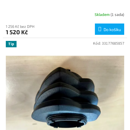
Skladem
(1 sada)
1 256 Kč bez DPH
Do košíku
1 520 Kč
Kód:
33177685857
Tip