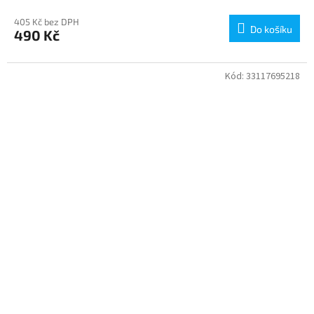
405 Kč bez DPH
Do košíku
490 Kč
Kód:
33117695218