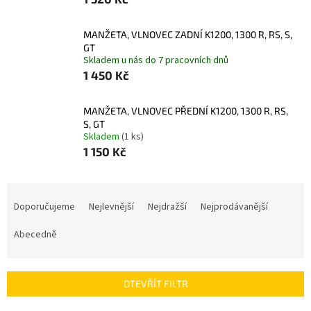
MANŽETA, VLNOVEC ZADNÍ K1200, 1300 R, RS, S,
GT
Skladem u nás do 7 pracovních dnů
1 450 Kč
MANŽETA, VLNOVEC PŘEDNÍ K1200, 1300 R, RS,
S, GT
Skladem
(1 ks)
1 150 Kč
Ř
a
Doporučujeme
Nejlevnější
Nejdražší
Nejprodávanější
z
e
Abecedně
n
í
p
OTEVŘÍT FILTR
r