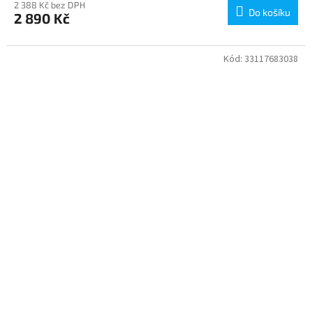
2 388 Kč bez DPH
Do košíku
2 890 Kč
Kód:
33117683038