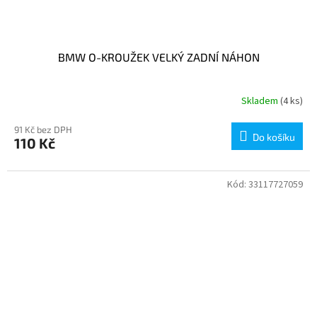
BMW O-KROUŽEK VELKÝ ZADNÍ NÁHON
Skladem
(4 ks)
91 Kč bez DPH
Do košíku
110 Kč
Kód:
33117727059