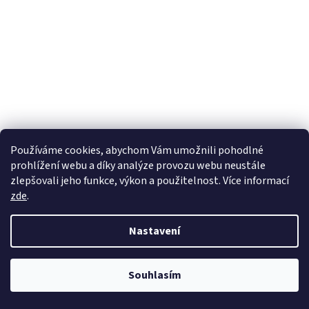
Používáme cookies, abychom Vám umožnili pohodlné
prohlížení webu a díky analýze provozu webu neustále
BMW KULIČKOVÉ LOŽISKO PRO ZADNÍ NÁHON BEZ
zlepšovali jeho funkce, výkon a použitelnost. Více informací
ODVZDUŠNĚNÍ
zde
.
Skladem
(2 ks)
Nastavení
1 562 Kč bez DPH
Do košíku
1 890 Kč
Souhlasím
Kód:
33117722799