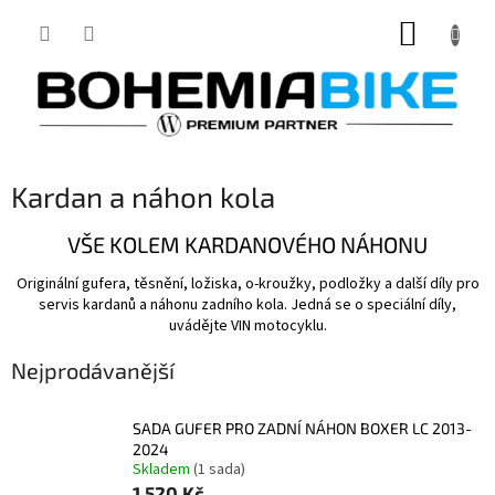
Přejít
NÁKUP
na
obsah
KOŠÍK
Kardan a náhon kola
VŠE KOLEM KARDANOVÉHO NÁHONU
Originální gufera, těsnění, ložiska, o-kroužky, podložky a další díly pro
servis kardanů a náhonu zadního kola. Jedná se o speciální díly,
uvádějte VIN motocyklu.
Nejprodávanější
SADA GUFER PRO ZADNÍ NÁHON BOXER LC 2013-
2024
Skladem
(1 sada)
1 520 Kč