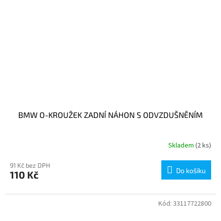
BMW O-KROUŽEK ZADNÍ NÁHON S ODVZDUŠNĚNÍM
Skladem
(2 ks)
91 Kč bez DPH
Do košíku
110 Kč
Kód:
33117722800