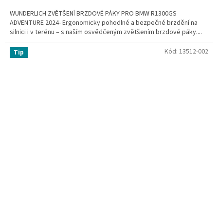
WUNDERLICH ZVĚTŠENÍ BRZDOVÉ PÁKY PRO BMW R1300GS
ADVENTURE 2024- Ergonomicky pohodlné a bezpečné brzdění na
silnici i v terénu – s naším osvědčeným zvětšením brzdové páky....
Kód:
13512-002
Tip