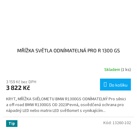
MŘÍŽKA SVĚTLA ODNÍMATELNÁ PRO R 1300 GS
Skladem
(1 ks)
3 159 Kč bez DPH
Do košíku
3 822 Kč
KRYT, MŘÍŽKA SVĚLOMETU BMW R1300GS ODNÍMATELNÝ Pro silnici
a off-road BMW R1300GS OD 2023Pevná, osvědčená ochrana pro
nápadný LED nebo matrix LED světlomet s vynikajícím...
Kód:
13260-102
Tip