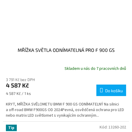
MŘÍŽKA SVĚTLA ODNÍMATELNÁ PRO F 900 GS
Skladem u nás do 7 pracovních dnů
3 791 Kč bez DPH
4 587 Kč
Do košíku
Měrná
4 587 Kč / 1 ks
cena:
KRYT, MŘÍŽKA SVĚLOMETU BMW F 900 GS ODNÍMATELNÝ Na silnici
a off-road BMW F900GS OD 2024Pevná, osvědčená ochrana pro LED
nebo matrix LED světlomet s vynikajícím ochranným...
Kód:
13260-202
Tip