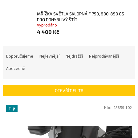
MŘÍŽKA SVĚTLA SKLOPNÁ F 750, 800, 850 GS
PRO POHYBLIVÝ ŠTÍT
Vyprodáno
4 400 Kč
Ř
a
Doporučujeme
Nejlevnější
Nejdražší
Nejprodávanější
z
e
Abecedně
n
í
p
OTEVŘÍT FILTR
r
o
V
Kód:
25859-102
Tip
d
ý
u
p
k
i
t
s
ů