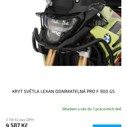
p
r
o
d
u
k
t
ů
KRYT SVĚTLA LEXAN ODNÍMATELNÁ PRO F 900 GS
Skladem u nás do 7 pracovních dnů
3 791 Kč bez DPH
4 587 Kč