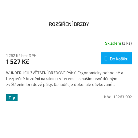
ROZŠÍŘENÍ BRZDY
Skladem
(1 ks)
1 262 Kč bez DPH
Do košíku
1 527 Kč
WUNDERLICH ZVĚTŠENÍ BRZDOVÉ PÁKY Ergonomicky pohodlné a
bezpečné brzdění na silnici i v terénu – s naším osvědčeným
zvětšením brzdové páky. Usnadňuje dokonale dávkované...
Kód:
13263-002
Tip