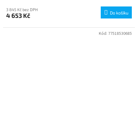
3 845 Kč bez DPH
Do košíku
4 653 Kč
Kód:
77518530685