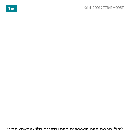
Kód:
20012778/BM096T
Tip
WRS KRYT SVĚTLOMETU PRO R1300GS OFF-ROAD ČIRÝ