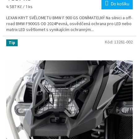
Do košíku
Měrná
4 587 Kč / 1 ks
cena:
LEXAN KRYT SVĚLOMETU BMW F 900 GS ODNÍMATELNÝ Na silnici a off-
road BMW F900GS OD 2024Pevná, osvědčená ochrana pro LED nebo
matrix LED světlomet s vynikajícím ochranným...
Kód:
13261-002
Tip