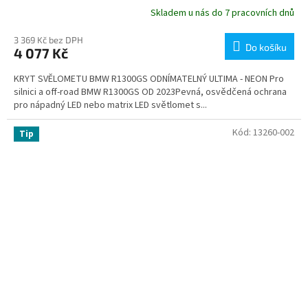
Skladem u nás do 7 pracovních dnů
3 369 Kč bez DPH
Do košíku
4 077 Kč
KRYT SVĚLOMETU BMW R1300GS ODNÍMATELNÝ ULTIMA - NEON Pro
silnici a off-road BMW R1300GS OD 2023Pevná, osvědčená ochrana
pro nápadný LED nebo matrix LED světlomet s...
Kód:
13260-002
Tip