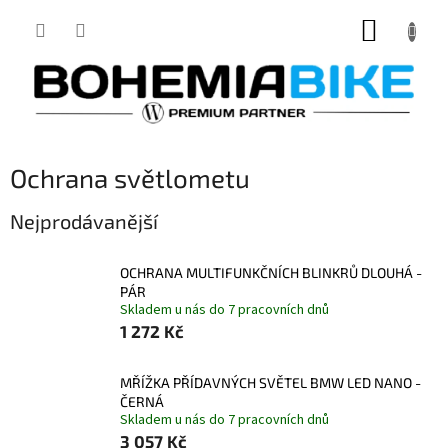
Přejít
NÁKUP
na
obsah
KOŠÍK
Ochrana světlometu
Nejprodávanější
OCHRANA MULTIFUNKČNÍCH BLINKRŮ DLOUHÁ -
PÁR
Skladem u nás do 7 pracovních dnů
1 272 Kč
MŘÍŽKA PŘÍDAVNÝCH SVĚTEL BMW LED NANO -
ČERNÁ
Skladem u nás do 7 pracovních dnů
3 057 Kč