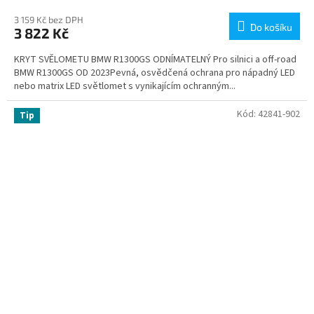
3 159 Kč bez DPH
Do košíku
3 822 Kč
KRYT SVĚLOMETU BMW R1300GS ODNÍMATELNÝ Pro silnici a off-road
BMW R1300GS OD 2023Pevná, osvědčená ochrana pro nápadný LED
nebo matrix LED světlomet s vynikajícím ochranným...
Kód:
42841-902
Tip