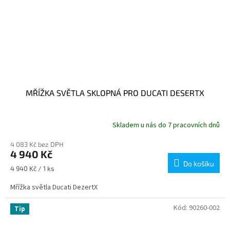
MŘÍŽKA SVĚTLA SKLOPNÁ PRO DUCATI DESERTX
Skladem u nás do 7 pracovních dnů
4 083 Kč bez DPH
4 940 Kč
Do košíku
Měrná
4 940 Kč / 1 ks
cena:
Mřížka světla Ducati DezertX
Kód:
90260-002
Tip