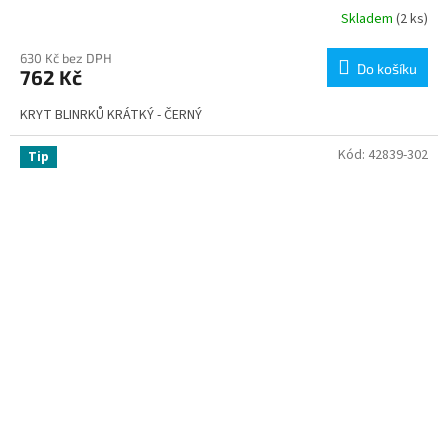
Skladem
(2 ks)
630 Kč bez DPH
Do košíku
762 Kč
KRYT BLINRKŮ KRÁTKÝ - ČERNÝ
Kód:
42839-302
Tip