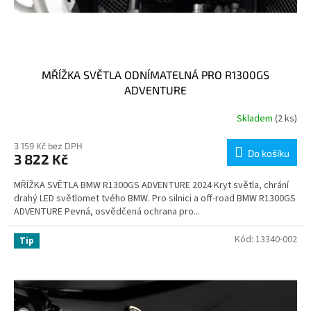
MŘÍŽKA SVĚTLA ODNÍMATELNÁ PRO R1300GS
ADVENTURE
Skladem
(2 ks)
3 159 Kč bez DPH
Do košíku
3 822 Kč
MŘÍŽKA SVĚTLA BMW R1300GS ADVENTURE 2024 Kryt světla, chrání
drahý LED světlomet tvého BMW. Pro silnici a off-road BMW R1300GS
ADVENTURE Pevná, osvědčená ochrana pro...
Kód:
13340-002
Tip