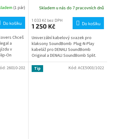
kladem
(1 pár)
Skladem u nás do 7 pracovních dnů
1 033 Kč bez DPH
Do košíku
Do košíku
1 250 Kč
 Covers Chceš
Univerzální kabelový svazek pro
legal a
klaksony SoundBomb Plug‑N‑Play
jízdu v
kabeláž pro DENALI SoundBomb
Slip-On
Original a DENALI SoundBomb Split.
to, co
Rychlá instalace bez stříhání a pájení
(při...
ód:
26010-202
Kód:
ACE5003/1022
Tip