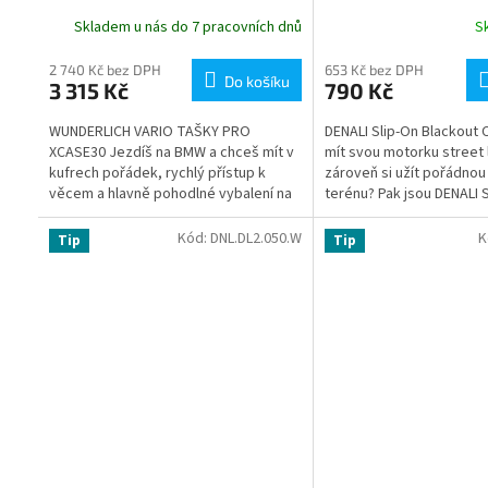
Skladem u nás do 7 pracovních dnů
S
2 740 Kč bez DPH
653 Kč bez DPH
Do košíku
3 315 Kč
790 Kč
WUNDERLICH VARIO TAŠKY PRO
DENALI Slip-On Blackout
XCASE30 Jezdíš na BMW a chceš mít v
mít svou motorku street 
kufrech pořádek, rychlý přístup k
zároveň si užít pořádnou 
věcem a hlavně pohodlné vybalení na
terénu? Pak jsou DENALI 
hotelu nebo v kempu? Přesně pro to
Blackout Covers přesně 
jsou tu...
potřebuješ!...
Kód:
DNL.DL2.050.W
K
Tip
Tip