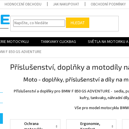
HODNOCENÍ OBCHODU
JAK NAKUPOVAT
OBCHODNÍ PODMÍNKY
HLEDAT
ERIE MOTOCYKLU
TANKVAKY CLICKBAG
SVĚTLA NA MOTORKU A 
MW F 850 GS ADVENTURE
Příslušenství, doplňky a motodíl
Moto - doplňky, příslušenství a díly na
Příslušenství a doplňky pro BMW F 850 GS ADVENTURE - sedla, padac
kufry, tankvaky, náhradní díl
Vše pro model motocyklu BMW 
Ochrana
Ergonomie,