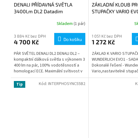
DENALI PŘÍDAVNÁ SVĚTLA
ZÁKLADNÍ KLOUB PR
3400Lm DL2 Datadim
STUPAČKY VARIO EV
Technology ČIRÉ
PRO ŘIDIČE (pár)
Skladem
(1 pár)
S
3 884 Kč bez DPH
1 051 Kč bez DPH
Do košíku
4 700 Kč
1 272 Kč
PÁR SVĚTEL DENALI DL2 DENALI DL2 –
ZÁKLAD K VARIO STUPA
kompaktní dálková světla s výkonem 3
WUNDERLICH EVO1 - SAD
400 lm na pár, 100% vodotěsností a
Dokonalé řešení - Wunde
homologací ECE. Maximální svítivost v
Vario,nastavitelné stupa
nejmenším balení za rozumnou...
rozsahem nastavení o pr
mm...
Kód:
INTERPHOSYNC55B2
K
Tip