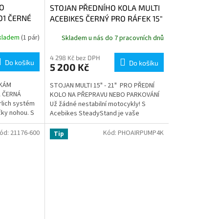
O
STOJAN PŘEDNÍHO KOLA MULTI
O1 ČERNÉ
ACEBIKES ČERNÝ PRO RÁFEK 15"
- 21"
kladem
(1 pár)
Skladem u nás do 7 pracovních dnů
4 298 Kč bez DPH
Do košíku
Do košíku
5 200 Kč
ČKÁM
STOJAN MULTI 15" - 21" PRO PŘEDNÍ
A ČERNÁ
KOLO NA PŘEPRAVU NEBO PARKOVÁNÍ
rlich systém
Už žádné nestabilní motocykly! S
čky nohou. S
Acebikes SteadyStand je vaše
ůměru až 100
motorka zabezpečená, pevná, stabilní
a...
ód:
21176-600
Kód:
PHOAIRPUMP4K
Tip