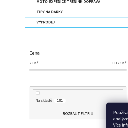
MOTO-EXPEDICE-TRENINK-DOPRAVA
TIPY NA DÁRKY
VÝPRODEJ
Cena
23
Kč
33125
Kč
Na skladě
181
Používá
ROZBALIT FILTR
analýze
Více in