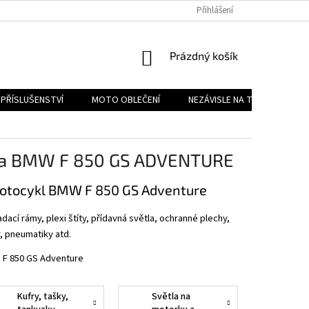
PODMÍNKY OCHRANY OSOBNÍCH ÚDAJŮ
Přihlášení
REKLAMAČNÍ ŘÁD
FOR
NÁKUPNÍ
Prázdný košík
KOŠÍK
PŘÍSLUŠENSTVÍ
MOTO OBLEČENÍ
NEZÁVISLE NA TYPU MOTORK
y na BMW F 850 GS ADVENTURE
 motocykl BMW F 850 GS Adventure
í rámy, plexi štíty, přídavná světla, ochranné plechy,
y, pneumatiky atd.
F 850 GS Adventure
Kufry, tašky,
Světla na