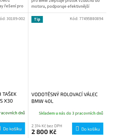
 OBD2
pro BMW zlepšuje průtok vzduchu do
ay řešení pro
motoru, podporuje efektivnější
pší reakci na
spalování a pomáhá zlepšit odezvu i...
ód:
30189-002
Kód:
77495B80894
Tip
 TAŠEK
VODOTĚSNÝ ROLOVACÍ VÁLEC
S X30
BMW 40L
racovních dnů
Skladem u nás do 3 pracovních dnů
2 314 Kč bez DPH
Do košíku
Do košíku
2 800 Kč