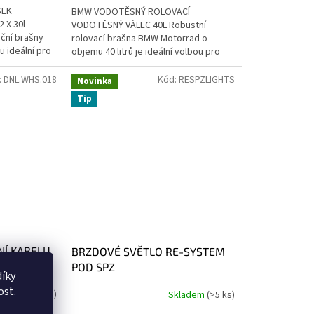
ŠEK
BMW VODOTĚSNÝ ROLOVACÍ
 X 30l
VODOTĚSNÝ VÁLEC 40L Robustní
ční brašny
rolovací brašna BMW Motorrad o
u ideální pro
objemu 40 litrů je ideální volbou pro
odenní jízdu
silniční i terénní cestování. Nabízí
dostatek...
:
DNL.WHS.018
Kód:
RESPZLIGHTS
Novinka
Tip
NÍ KABELU
BRZDOVÉ SVĚTLO RE-SYSTEM
POD SPZ
íky
ost.
Skladem
(2 ks)
Skladem
(>5 ks)