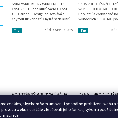
SADA VARIO KUFRY WUNDERLICH X-
SADA VODOTĚSNÝCH TA
CASE 2X30L Sada kufrů Vario X-CASE
WUNDERLICH X-BAGS X30 2
X30 Carbon - Design se setkává s
Robustní a vodotěsné bo
chytrou funkčností: Chytrá sada kufrů
Wunderlich X30 X-BAG jso
pro cestování na motorce s...
adventure touring i každ
městem....
Kód:
77495B80895
Kód
Tip
Tip
VODOTĚSNÝ ROLOVACÍ VÁLEC
DENALI PRODLOUŽE
BMW 60L
2 do 1 160CM
me cookies, abychom Vám umožnili pohodlné prohlížení webu a d
 provozu webu neustále zlepšovali jeho funkce, výkon a použiteln
Skladem u nás do 3 pracovních dnů
formací
zde
.