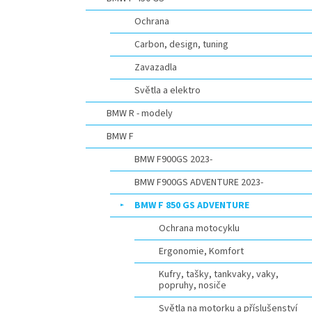
n
e
Ochrana
l
Carbon, design, tuning
Zavazadla
Světla a elektro
BMW R - modely
BMW F
BMW F900GS 2023-
BMW F900GS ADVENTURE 2023-
BMW F 850 GS ADVENTURE
Ochrana motocyklu
Ergonomie, Komfort
Kufry, tašky, tankvaky, vaky,
popruhy, nosiče
Světla na motorku a příslušenství