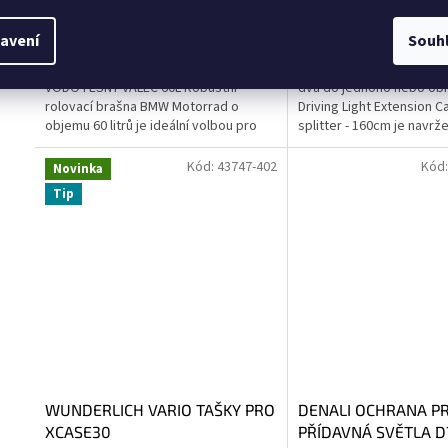
2 562 Kč bez DPH
430 Kč bez DPH
Do košíku
3 100 Kč
520 Kč
avení
Souh
BMW VODOTĚSNÝ ROLOVACÍ
DENALI PRODLOUŽENÍ KA
VODOTĚSNÝ VÁLEC 60L Robustní
dva do jednoho nebo ob
rolovací brašna BMW Motorrad o
Driving Light Extension Ca
objemu 60 litrů je ideální volbou pro
splitter - 160cm je navrž
silniční i terénní cestování. Nabízí
prodloužil vzdálenost mez
dostatek...
Kód:
43747-402
Kód
Novinka
Tip
WUNDERLICH VARIO TAŠKY PRO
DENALI OCHRANA P
XCASE30
PŘÍDAVNÁ SVĚTLA D