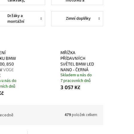
tankvaky,
motorku a
vaky,
příslušenství
popruhy,
Držáky a
nosiče
Zimní doplňky
montážní
sady
ENÍ
MŘÍŽKA
NKU BMW
PŘÍDAVNÝCH
800, 850
SVĚTEL BMW LED
DV
VOGE
NANO - ČERNÁ
Skladem u nás do
X
 u nás do
7 pracovních dnů
vních dnů
3 057 Kč
Kč
ecedně
479
položek celkem