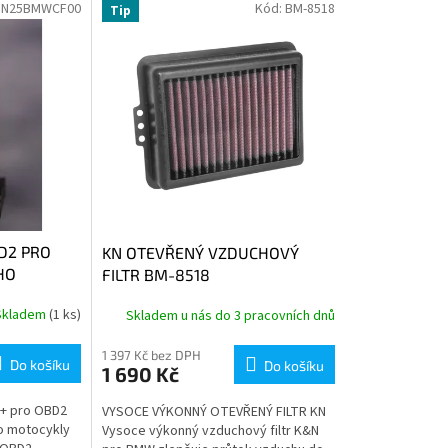
SN25BMWCF00
Kód:
BM-8518
Tip
D2 PRO
KN OTEVŘENÝ VZDUCHOVÝ
HO
FILTR BM-8518
00GS/A
Skladem
(1 ks)
Skladem u nás do 3 pracovních dnů
, F900GS/A
10GS 23-
1 397 Kč bez DPH
Do košíku
Do košíku
1 690 Kč
+ pro OBD2
VYSOCE VÝKONNÝ OTEVŘENÝ FILTR KN
o motocykly
Vysoce výkonný vzduchový filtr K&N