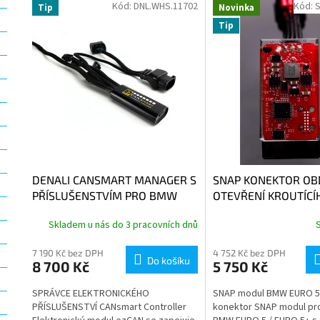
n
Kód:
DNL.WHS.11702
Kód:
Tip
Novinka
ý
í
Tip
p
p
i
r
s
o
p
d
r
u
o
k
d
t
u
ů
k
t
DENALI CANSMART MANAGER S
SNAP KONEKTOR OB
ů
PŘÍSLUŠENSTVÍM PRO BMW
OTEVŘENÍ KROUTÍCÍ
Správce elektronického
MOMENTU BMW R13
Skladem u nás do 3 pracovních dnů
příslušenství HEX ezCAN
23-, R1250GS/A 23-
23-, F800GS 24-, G3
7 190 Kč bez DPH
4 752 Kč bez DPH
Do košíku
8 700 Kč
5 750 Kč
SPRÁVCE ELEKTRONICKÉHO
SNAP modul BMW EURO 5
PŘÍSLUŠENSTVÍ CANsmart Controller
konektor SNAP modul pr