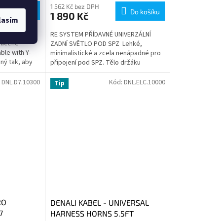
1 562 Kč bez DPH
Do košíku
Do košíku
1 890 Kč
lasím
BELU 160CM
RE SYSTEM PŘÍDAVNÉ UNIVERZÁLNÍ
ráceně
ZADNÍ SVĚTLO POD SPZ Lehké,
ble with Y-
minimalistické a zcela nenápadné pro
ený tak, aby
připojení pod SPZ. Tělo držáku
i...
vyrobeno z odolného a lehkého
plastu....
:
DNL.D7.10300
Kód:
DNL.ELC.10000
Tip
RO
DENALI KABEL - UNIVERSAL
7
HARNESS HORNS 5.5FT