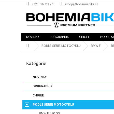
Přejít
+420 736 762 773
eshop@bohemiabike.cz
na
obsah
NOVINKY
DRBGRAPHIX
CHIGEE
PODLE S
Domů
PODLE SERIE MOTOCYKLU
BMW F
B
P
o
Přeskočit
Kategorie
s
kategorie
t
r
NOVINKY
a
DRBGRAPHIX
n
n
CHIGEE
í
p
PODLE SERIE MOTOCYKLU
a
BMW F 450 GS