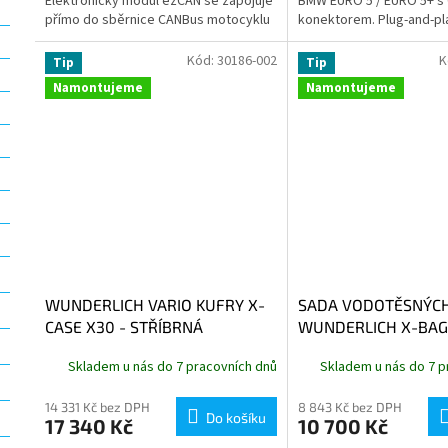
Elektronický modul ezCAN se zapojuje
BMW EURO 5 / EURO 5+ s
přímo do sběrnice CANBus motocyklu
konektorem. Plug-and-pl
a poskytuje uživateli naprosto...
plnější průběh výkonu, le
plyn a...
Kód:
30186-002
K
Tip
Tip
Namontujeme
Namontujeme
WUNDERLICH VARIO KUFRY X-
SADA VODOTĚSNÝCH
CASE X30 - STŘÍBRNÁ
WUNDERLICH X-BAG
Skladem u nás do 7 pracovních dnů
Skladem u nás do 7 p
14 331 Kč bez DPH
8 843 Kč bez DPH
Do košíku
17 340 Kč
10 700 Kč