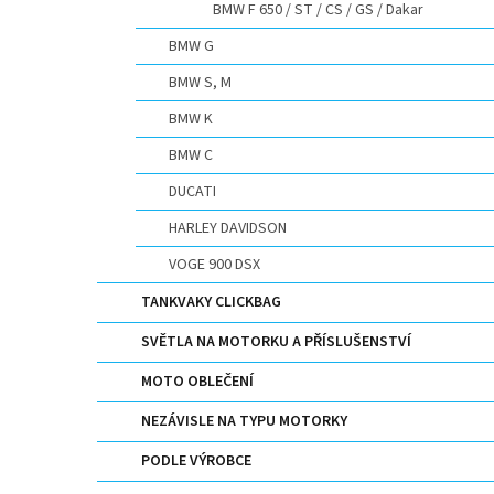
BMW F 650 / ST / CS / GS / Dakar
BMW G
BMW S, M
BMW K
BMW C
DUCATI
HARLEY DAVIDSON
VOGE 900 DSX
TANKVAKY CLICKBAG
SVĚTLA NA MOTORKU A PŘÍSLUŠENSTVÍ
MOTO OBLEČENÍ
NEZÁVISLE NA TYPU MOTORKY
PODLE VÝROBCE