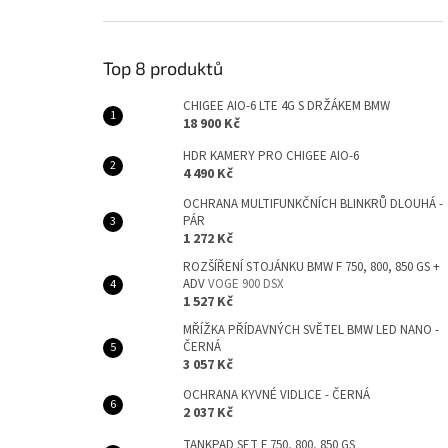
Top 8 produktů
CHIGEE AIO-6 LTE 4G S DRŽÁKEM BMW
18 900 Kč
HDR KAMERY PRO CHIGEE AIO-6
4 490 Kč
OCHRANA MULTIFUNKČNÍCH BLINKRŮ DLOUHÁ -
PÁR
1 272 Kč
ROZŠÍŘENÍ STOJÁNKU BMW F 750, 800, 850 GS +
ADV
VOGE 900 DSX
1 527 Kč
MŘÍŽKA PŘÍDAVNÝCH SVĚTEL BMW LED NANO -
ČERNÁ
3 057 Kč
OCHRANA KYVNÉ VIDLICE - ČERNÁ
2 037 Kč
TANKPAD SET F 750, 800, 850 GS