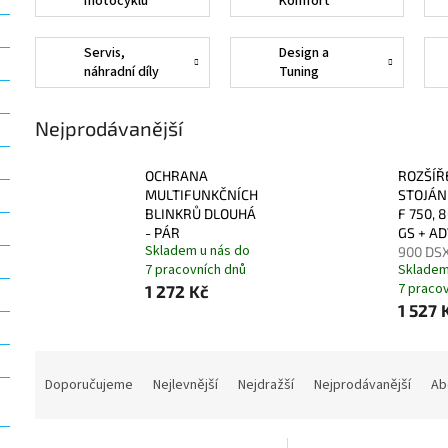
motocyklu
Komfort
Servis,
Design a
náhradní díly
Tuning
a pneumatiky
Nejprodávanější
OCHRANA
ROZŠÍŘ
MULTIFUNKČNÍCH
STOJÁ
BLINKRŮ DLOUHÁ
F 750, 
- PÁR
GS + A
Skladem u nás do
900 DS
7 pracovních dnů
Skladem
7 praco
1 272 Kč
1 527 
Ř
a
Doporučujeme
Nejlevnější
Nejdražší
Nejprodávanější
Ab
z
e
V