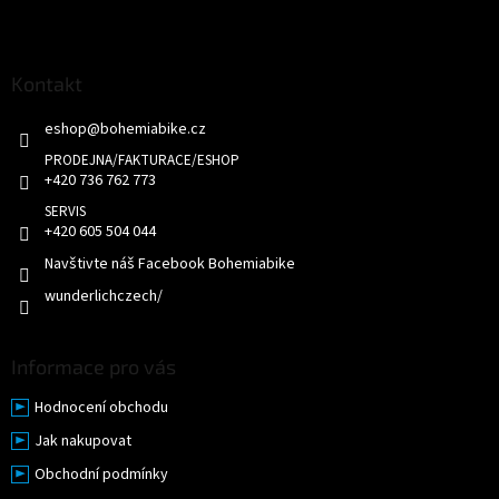
Z
á
p
a
Kontakt
t
eshop
@
bohemiabike.cz
í
+420 736 762 773
+420 605 504 044
Navštivte náš Facebook Bohemiabike
wunderlichczech/
Informace pro vás
Hodnocení obchodu
Jak nakupovat
Obchodní podmínky