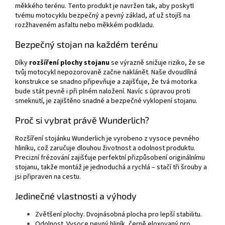
měkkého terénu. Tento produkt je navržen tak, aby poskytl
tvému motocyklu bezpečný a pevný základ, ať už stojíš na
rozžhaveném asfaltu nebo měkkém podkladu.
Bezpečný stojan na každém terénu
Díky
rozšíření plochy stojanu
se výrazně snižuje riziko, že se
tvůj motocykl nepozorovaně začne naklánět. Naše dvoudílná
konstrukce se snadno připevňuje a zajišťuje, že tvá motorka
bude stát pevně i při plném naložení. Navíc s úpravou proti
smeknutí, je zajištěno snadné a bezpečné vyklopení stojanu.
Proč si vybrat právě Wunderlich?
Rozšíření stojánku Wunderlich je vyrobeno z vysoce pevného
hliníku, což zaručuje dlouhou životnost a odolnost produktu.
Precizní frézování zajišťuje perfektní přizpůsobení originálnímu
stojanu, takže montáž je jednoduchá a rychlá – stačí tři šrouby a
jsi připraven na cestu.
Jedinečné vlastnosti a výhody
Zvětšení plochy. Dvojnásobná plocha pro lepší stabilitu.
Odolnost. Vysoce pevný hliník, černě eloxovaný pro