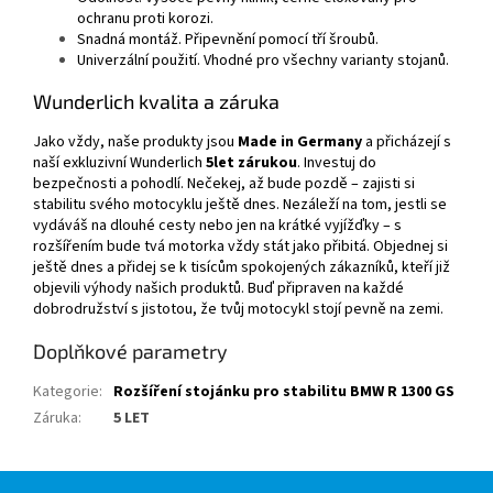
ochranu proti korozi.
Snadná montáž. Připevnění pomocí tří šroubů.
Univerzální použití. Vhodné pro všechny varianty stojanů.
Wunderlich kvalita a záruka
Jako vždy, naše produkty jsou
Made in Germany
a přicházejí s
naší exkluzivní Wunderlich
5let zárukou
.
Investuj do
bezpečnosti a pohodlí. Nečekej, až bude pozdě – zajisti si
stabilitu svého motocyklu ještě dnes.
Nezáleží na tom, jestli se
vydáváš na dlouhé cesty nebo jen na krátké vyjížďky – s
rozšířením bude tvá motorka vždy stát jako přibitá. Objednej si
ještě dnes a přidej se k tisícům spokojených zákazníků, kteří již
objevili výhody našich produktů. Buď připraven na každé
dobrodružství s jistotou, že tvůj motocykl stojí pevně na zemi.
Doplňkové parametry
Kategorie
:
Rozšíření stojánku pro stabilitu BMW R 1300 GS
Záruka
:
5 LET