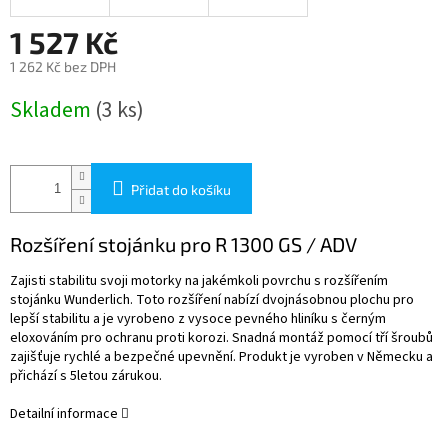
1 527 Kč
1 262 Kč bez DPH
Měrná
Skladem
(3 ks)
cena:
Přidat do košíku
Rozšíření stojánku pro R 1300 GS / ADV
Zajisti stabilitu svoji motorky na jakémkoli povrchu s rozšířením
stojánku Wunderlich. Toto rozšíření nabízí dvojnásobnou plochu pro
lepší stabilitu a je vyrobeno z vysoce pevného hliníku s černým
eloxováním pro ochranu proti korozi. Snadná montáž pomocí tří šroubů
zajišťuje rychlé a bezpečné upevnění. Produkt je vyroben v Německu a
přichází s 5letou zárukou.
Detailní informace