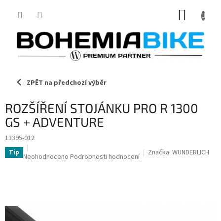
Přejít
NÁKUP
na
obsah
KOŠÍK
ZPĚT na předchozí výběr
ROZŠÍŘENÍ STOJÁNKU PRO R 1300
GS + ADVENTURE
13395-012
Značka:
WUNDERLICH
Tip
Průměrné
Neohodnoceno
Podrobnosti hodnocení
hodnocení
produktu
je
0,0
z
5