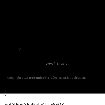
Sledovat na Instagramu
Vytvořil Shoptet
Copyright 2026
Bohemiabike
. Všechna práva vyhrazena.
Upravit
nastavení cookies
×
Splátková kalkulačka ESSOX