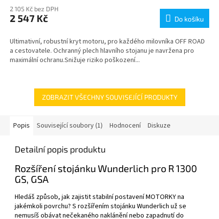
2 105 Kč bez DPH
2 547 Kč
Do košíku
Ultimativní, robustní kryt motoru, pro každého milovníka OFF ROAD
a cestovatele. Ochranný plech hlavního stojanu je navržena pro
maximální ochranu.Snižuje riziko poškození...
ZOBRAZIT VŠECHNY SOUVISEJÍCÍ PRODUKTY
Popis
Související soubory (1)
Hodnocení
Diskuze
Detailní popis produktu
Rozšíření stojánku Wunderlich pro R 1300
GS, GSA
Hledáš způsob, jak zajistit stabilní postavení MOTORKY na
jakémkoli povrchu? S rozšířením stojánku Wunderlich už se
nemusíš obávat nečekaného naklánění nebo zapadnutí do