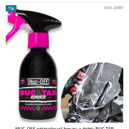
Kód:
20985
Tip
MUC-OFF odstraňovač hmyzu a dehtu BUG TAR