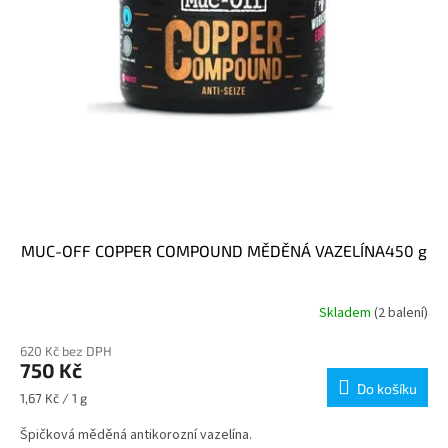
MUC-OFF COPPER COMPOUND MĚDĚNÁ VAZELÍNA450 g
Skladem
(2 balení)
620 Kč bez DPH
750 Kč
Do košíku
Měrná
1,67 Kč / 1 g
cena:
Špičková měděná antikorozní vazelína.