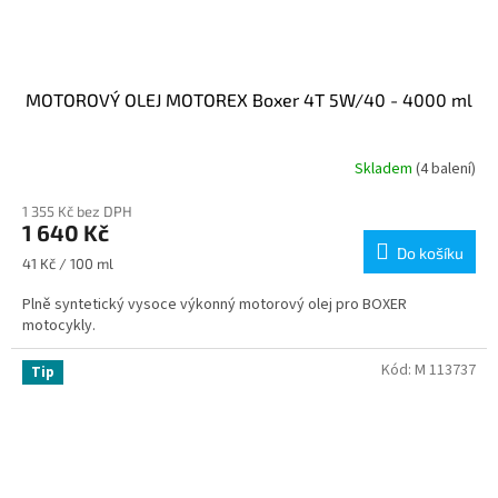
MOTOROVÝ OLEJ MOTOREX Boxer 4T 5W/40 - 4000 ml
Skladem
(4 balení)
1 355 Kč bez DPH
1 640 Kč
Do košíku
Měrná
41 Kč / 100 ml
cena:
Plně syntetický vysoce výkonný motorový olej pro BOXER
motocykly.
Kód:
M 113737
Tip