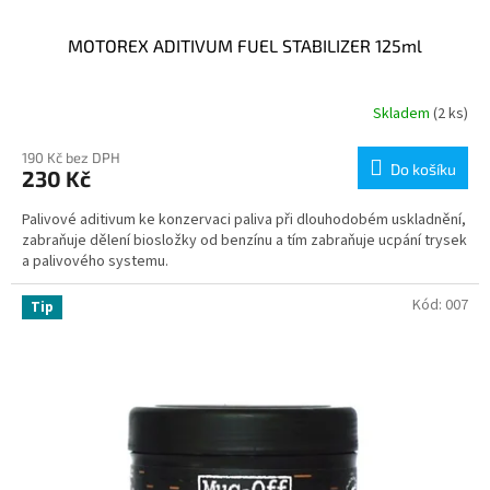
MOTOREX ADITIVUM FUEL STABILIZER 125ml
Skladem
(2 ks)
190 Kč bez DPH
Do košíku
230 Kč
Palivové aditivum ke konzervaci paliva při dlouhodobém uskladnění,
zabraňuje dělení biosložky od benzínu a tím zabraňuje ucpání trysek
a palivového systemu.
Kód:
007
Tip