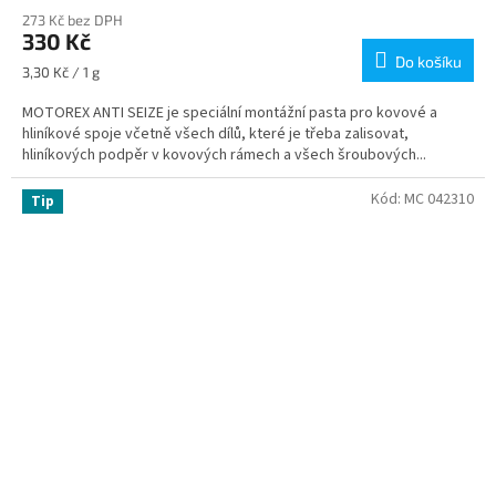
273 Kč bez DPH
330 Kč
Do košíku
Měrná
3,30 Kč / 1 g
cena:
MOTOREX ANTI SEIZE je speciální montážní pasta pro kovové a
hliníkové spoje včetně všech dílů, které je třeba zalisovat,
hliníkových podpěr v kovových rámech a všech šroubových...
Kód:
MC 042310
Tip