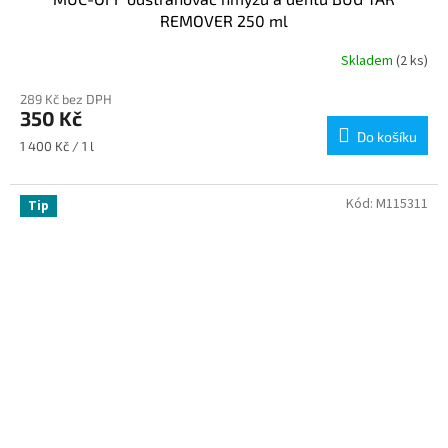
REMOVER 250 ml
Skladem
(2 ks)
289 Kč bez DPH
350 Kč
Do košíku
Měrná
1 400 Kč / 1 l
cena:
Kód:
M115311
Tip