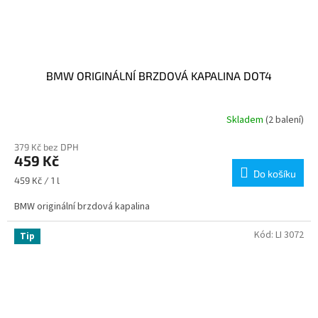
BMW ORIGINÁLNÍ BRZDOVÁ KAPALINA DOT4
Skladem
(2 balení)
379 Kč bez DPH
459 Kč
Do košíku
Měrná
459 Kč / 1 l
cena:
BMW originální brzdová kapalina
Kód:
LI 3072
Tip