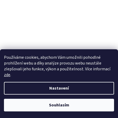
Používáme cookies, abychom Vám umožnili pohodlné
MUC-OFF DISC BRAKE CLEANER 400 ML
prohlížení webu a díky analýze provozu webu neustále
zlepšovali jeho funkce, výkon a použitelnost. Více informací
zde
.
Skladem u nás do 3 pracovních dnů
256 Kč bez DPH
Nastavení
Do košíku
310 Kč
Muc-Off Motorcycle Disc Brake Cleaner se odlišuje od
Souhlasím
konkurenčních produktů, je jeho patentovaná hydratační
složka, která navrací destičkám jejich měkkost a vlhkost, působí...