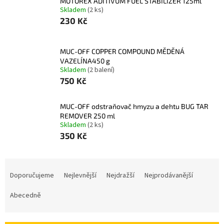
MOTOREX ADITIVUM FUEL STABILIZER 125ml
Skladem
(2 ks)
230 Kč
MUC-OFF COPPER COMPOUND MĚDĚNÁ
VAZELÍNA450 g
Skladem
(2 balení)
750 Kč
MUC-OFF odstraňovač hmyzu a dehtu BUG TAR
REMOVER 250 ml
Skladem
(2 ks)
350 Kč
Ř
a
Doporučujeme
Nejlevnější
Nejdražší
Nejprodávanější
z
e
Abecedně
n
í