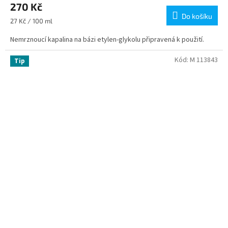
270 Kč
Do košíku
Měrná
27 Kč / 100 ml
cena:
Nemrznoucí kapalina na bázi etylen-glykolu připravená k použití.
Kód:
M 113843
Tip