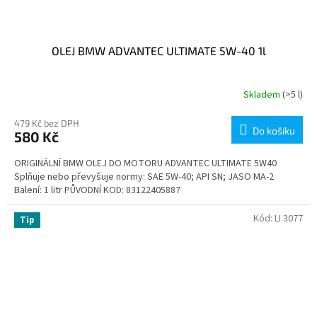
OLEJ BMW ADVANTEC ULTIMATE 5W-40 1l
Skladem
(>5 l)
479 Kč bez DPH
Do košíku
580 Kč
ORIGINÁLNÍ BMW OLEJ DO MOTORU ADVANTEC ULTIMATE 5W40
Splňuje nebo převyšuje normy: SAE 5W-40; API SN; JASO MA-2
Balení: 1 litr PŮVODNÍ KOD: 83122405887
Kód:
LI 3077
Tip