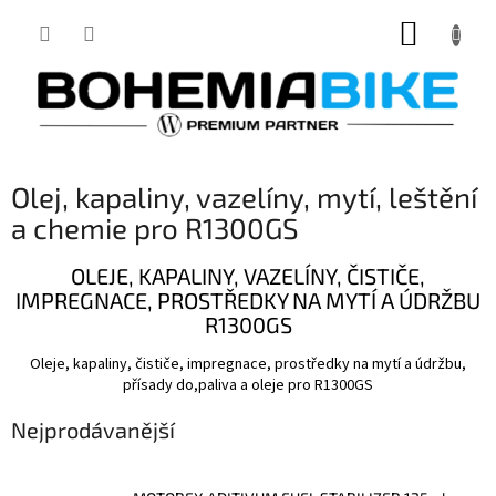
Přejít
NÁKUP
na
obsah
KOŠÍK
Olej, kapaliny, vazelíny, mytí, leštění
a chemie pro R1300GS
OLEJE, KAPALINY, VAZELÍNY, ČISTIČE,
IMPREGNACE, PROSTŘEDKY NA MYTÍ A ÚDRŽBU
R1300GS
Oleje, kapaliny, čističe, impregnace, prostředky na mytí a údržbu,
přísady do,paliva a oleje pro R1300GS
Nejprodávanější