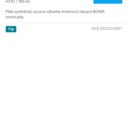
Měrná
43 Kč / 100 ml
cena:
Plně syntetický vysoce výkonný motorový olej pro BOXER
motocykly.
Kód:
83122153837
Tip