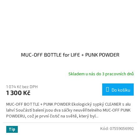
MUC-OFF BOTTLE for LIFE + PUNK POWDER
Skladem u nás do 3 pracovních dnů
1 074 Kč bez DPH
Do košíku
1 300 Kč
MUC-OFF BOTTLE + PUNK POWDER Ekologický sypký CLEANER s alu
lahví Součástí balení jsou dva sáčky neuvěřitelného MUC-OFF PUNK
POWDERU, což je první čistič na světě, který byl...
Kód:
07559056992
Tip