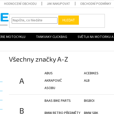
HODNOCENÍ OBCHODU
JAK NAKUPOVAT
OBCHODNÍ PODMÍNKY
HLEDAT
ERIE MOTOCYKLU
TANKVAKY CLICKBAG
SVĚTLA NA MOTORKU A 
Všechny značky A-Z
ABUS
ACEBIKES
A
AKRAPOVIČ
ALB
ASOBU
BAAS BIKE PARTS
BIGBOI
B
BMW RETRO PŘEDMĚTY
BMW SBK