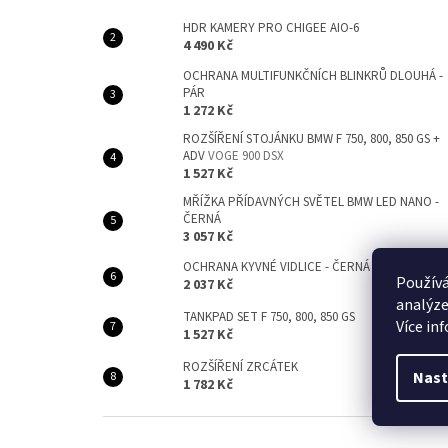
HDR KAMERY PRO CHIGEE AIO-6
4 490 Kč
OCHRANA MULTIFUNKČNÍCH BLINKRŮ DLOUHÁ -
PÁR
1 272 Kč
ROZŠÍŘENÍ STOJÁNKU BMW F 750, 800, 850 GS +
ADV
VOGE 900 DSX
1 527 Kč
MŘÍŽKA PŘÍDAVNÝCH SVĚTEL BMW LED NANO -
ČERNÁ
3 057 Kč
OCHRANA KYVNÉ VIDLICE - ČERNÁ
Používá
2 037 Kč
analýze
TANKPAD SET F 750, 800, 850 GS
Více in
1 527 Kč
ROZŠÍŘENÍ ZRCÁTEK
Nast
1 782 Kč