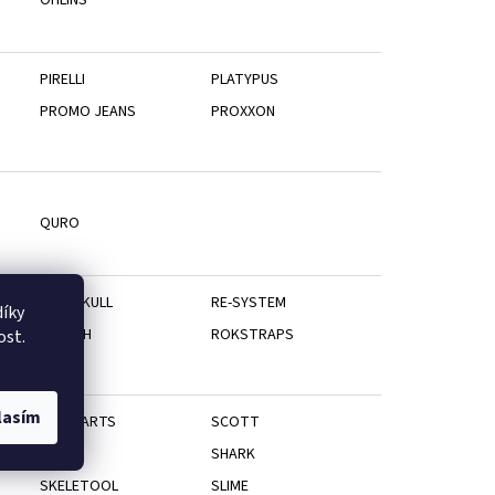
PIRELLI
PLATYPUS
PROMO JEANS
PROXXON
QURO
RBW SKULL
RE-SYSTEM
íky
RETECH
ROKSTRAPS
ost.
lasím
SBW PARTS
SCOTT
SHAD
SHARK
SKELETOOL
SLIME