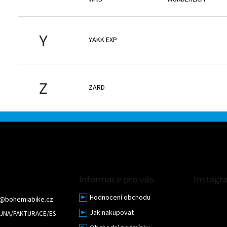
Y
YAKK EXP
Z
ZARD
Informace pro vás
Instagr
Hodnocení obchodu
@
bohemiabike.cz
Jak nakupovat