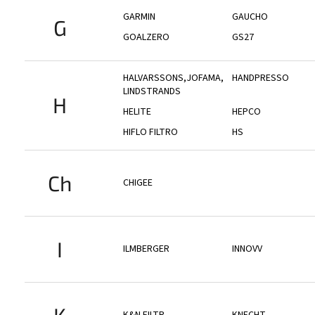
GARMIN
GAUCHO
G
GOALZERO
GS27
HALVARSSONS,JOFAMA,
HANDPRESSO
LINDSTRANDS
H
HELITE
HEPCO
HIFLO FILTRO
HS
Ch
CHIGEE
I
ILMBERGER
INNOVV
K
K&N FILTR
KNECHT