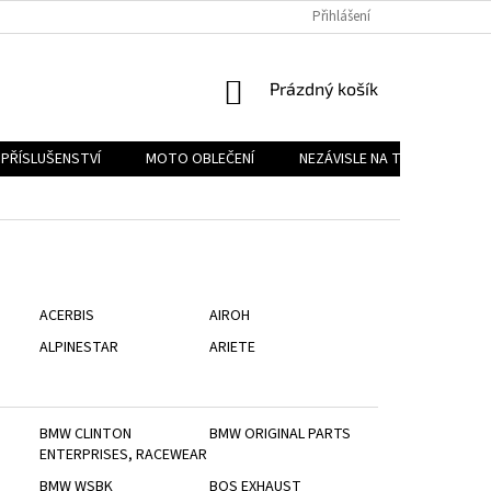
PODMÍNKY OCHRANY OSOBNÍCH ÚDAJŮ
Přihlášení
REKLAMAČNÍ ŘÁD
FOR
NÁKUPNÍ
Prázdný košík
KOŠÍK
PŘÍSLUŠENSTVÍ
MOTO OBLEČENÍ
NEZÁVISLE NA TYPU MOTORK
ACERBIS
AIROH
ALPINESTAR
ARIETE
BMW CLINTON
BMW ORIGINAL PARTS
ENTERPRISES, RACEWEAR
BMW WSBK
BOS EXHAUST