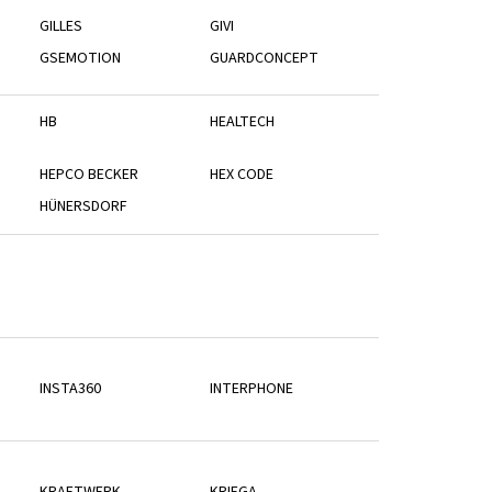
GILLES
GIVI
GSEMOTION
GUARDCONCEPT
HB
HEALTECH
HEPCO BECKER
HEX CODE
HÜNERSDORF
INSTA360
INTERPHONE
KRAFTWERK
KRIEGA