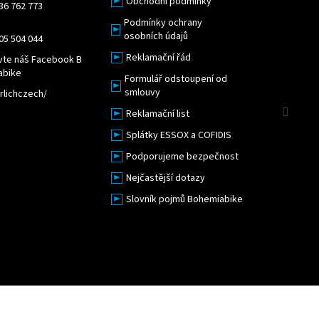
Obchodní podmínky
36 762 773
Podmínky ochrany
osobních údajů
05 504 044
Reklamační řád
vte náš Facebook B
abike
Formulář odstoupení od
smlouvy
lichczech/
Sled
Reklamační list
Splátky ESSOX a COFIDIS
Podporujeme bezpečnost
Nejčastější dotazy
Slovník pojmů Bohemiabike
Upravit nastavení cookies