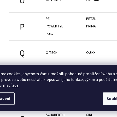
PE
PETZL
P
POWERTYE
PRIMA
PUIG
Q
Q-TECH
QUIXX
RAIDEN
RAM MOUNTS
me cookies, abychom Vám umožnili pohodlné prohlížení webu a d
R
REGINA
REMUS
 provozu webu neustále zlepšovali jeho funkce, výkon a použiteln
formací
zde
.
RŠ
RUKKA
avení
Souh
S100
SBS
SEGWAY
SENA
SCHUBERTH
SIDI