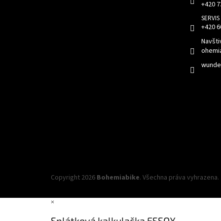
+420 7
+420 6
Navšti
ohemi
wunder
Copyright 2026
Bohemiabike
. Všechna práva vyhrazena.
×
Splátková kalkulačka ESSOX