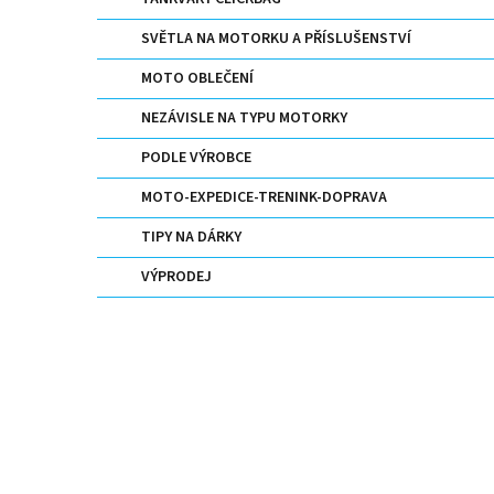
n
e
SVĚTLA NA MOTORKU A PŘÍSLUŠENSTVÍ
l
MOTO OBLEČENÍ
NEZÁVISLE NA TYPU MOTORKY
PODLE VÝROBCE
MOTO-EXPEDICE-TRENINK-DOPRAVA
TIPY NA DÁRKY
VÝPRODEJ