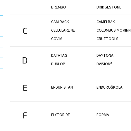
BREMBO
BRIDGESTONE
CAM RACK
CAMELBAK
C
CELLULARLINE
COLUMBUS MC KIN
COVIM
CRUZTOOLS
DATATAG
DAYTONA
D
DUNLOP
DVISION®
E
ENDURISTAN
ENDUROŠKOLA
F
FLYTORIDE
FORMA