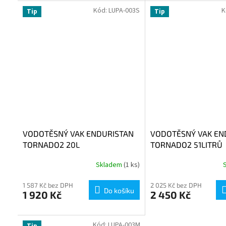
přesto s objemem 34...
Kód:
LUPA-003S
K
Tip
Tip
VODOTĚSNÝ VAK ENDURISTAN
VODOTĚSNÝ VAK EN
TORNADO2 20L
TORNADO2 51LITRŮ
Skladem
(1 ks)
1 587 Kč bez DPH
2 025 Kč bez DPH
Do košíku
1 920 Kč
2 450 Kč
Kód:
LUPA-003M
Tip