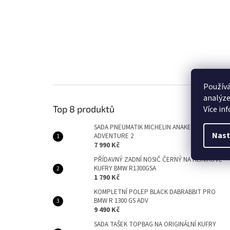
Používá
analýze
Top 8 produktů
Více in
SADA PNEUMATIK MICHELIN ANAKEE
Nast
ADVENTURE 2
7 990 Kč
PŘÍDAVNÝ ZADNÍ NOSIČ ČERNÝ NA HLINÍKOVÉ
KUFRY BMW R1300GSA
1 790 Kč
KOMPLETNÍ POLEP BLACK DABRABBIT PRO
BMW R 1300 GS ADV
9 490 Kč
SADA TAŠEK TOPBAG NA ORIGINÁLNÍ KUFRY