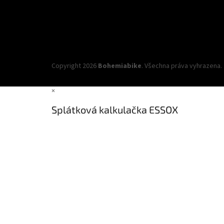
Copyright 2026
Bohemiabike
. Všechna práva vyhrazena.
×
Splátková kalkulačka ESSOX