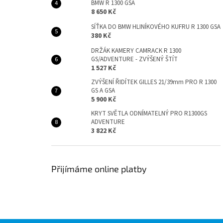
BMW R 1300 GSA
8 650 Kč
SÍŤKA DO BMW HLINÍKOVÉHO KUFRU R 1300 GSA
380 Kč
DRŽÁK KAMERY CAMRACK R 1300
GS/ADVENTURE - ZVÝŠENÝ ŠTÍT
1 527 Kč
ZVÝŠENÍ ŘIDÍTEK GILLES 21/39mm PRO R 1300
GS A GSA
5 900 Kč
KRYT SVĚTLA ODNÍMATELNÝ PRO R1300GS
ADVENTURE
3 822 Kč
Přijímáme online platby