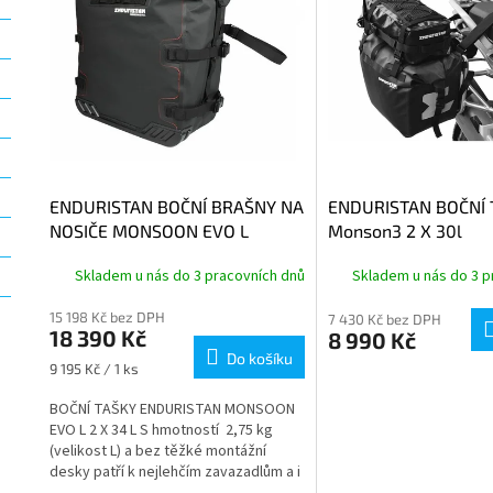
i
r
s
o
p
d
r
u
o
k
d
t
u
ů
k
t
ENDURISTAN BOČNÍ BRAŠNY NA
ENDURISTAN BOČNÍ 
ů
NOSIČE MONSOON EVO L
Monson3 2 X 30l
-2x34L
Sada L/R
Skladem u nás do 3 pracovních dnů
Skladem u nás do 3 p
15 198 Kč bez DPH
7 430 Kč bez DPH
18 390 Kč
8 990 Kč
Do košíku
Měrná
9 195 Kč / 1 ks
cena:
BOČNÍ TAŠKY ENDURISTAN MONSOON
EVO L 2 X 34 L S hmotností 2,75 kg
(velikost L) a bez těžké montážní
desky patří k nejlehčím zavazadlům a i