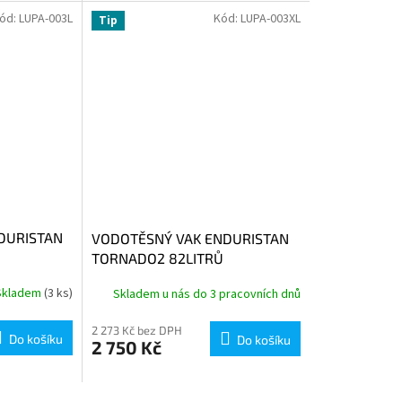
ód:
LUPA-003L
Kód:
LUPA-003XL
Tip
DURISTAN
VODOTĚSNÝ VAK ENDURISTAN
TORNADO2 82LITRŮ
Skladem
(3 ks)
Skladem u nás do 3 pracovních dnů
2 273 Kč bez DPH
Do košíku
Do košíku
2 750 Kč