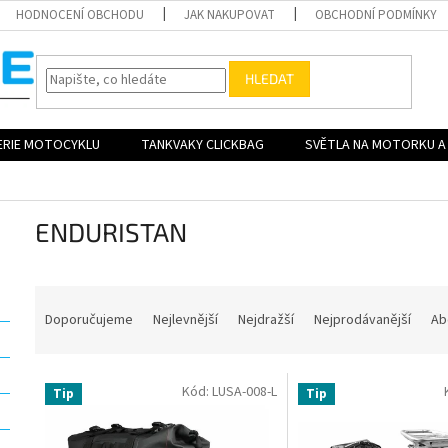
HODNOCENÍ OBCHODU
JAK NAKUPOVAT
OBCHODNÍ PODMÍNKY
HLEDAT
ERIE MOTOCYKLU
TANKVAKY CLICKBAG
SVĚTLA NA MOTORKU A 
ENDURISTAN
Ř
a
Doporučujeme
Nejlevnější
Nejdražší
Nejprodávanější
Ab
z
e
V
n
Kód:
LUSA-008-L
Tip
Tip
ý
í
p
p