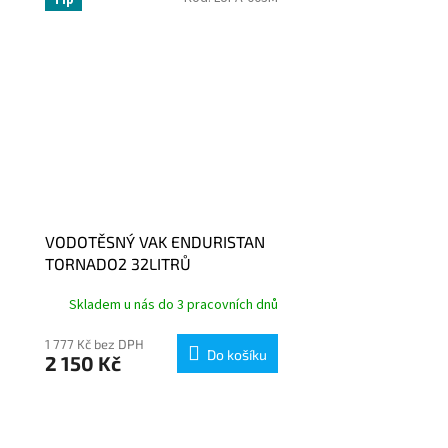
VODOTĚSNÝ VAK ENDURISTAN
TORNADO2 32LITRŮ
Skladem u nás do 3 pracovních dnů
1 777 Kč bez DPH
Do košíku
2 150 Kč
O
v