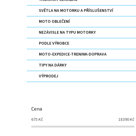
n
e
SVĚTLA NA MOTORKU A PŘÍSLUŠENSTVÍ
l
MOTO OBLEČENÍ
NEZÁVISLE NA TYPU MOTORKY
PODLE VÝROBCE
MOTO-EXPEDICE-TRENINK-DOPRAVA
TIPY NA DÁRKY
VÝPRODEJ
Cena
675
Kč
18390
Kč