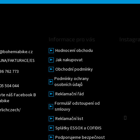
Informace pro vás
Instagr
Hodnocení obchodu
@
bohemiabike.cz
Jak nakupovat
Obchodní podmínky
36 762 773
Podmínky ochrany
osobních údajů
05 504 044
Reklamační řád
vte náš Facebook B
abike
Formulář odstoupení od
smlouvy
lichczech/
Sled
Reklamační list
Splátky ESSOX a COFIDIS
Podporujeme bezpečnost