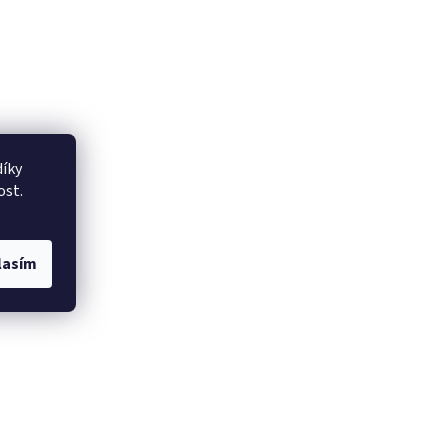
íky
ost.
lasím