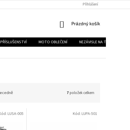
PODMÍNKY OCHRANY OSOBNÍCH ÚDAJŮ
Přihlášení
REKLAMAČNÍ ŘÁD
FOR
NÁKUPNÍ
Prázdný košík
KOŠÍK
PŘÍSLUŠENSTVÍ
MOTO OBLEČENÍ
NEZÁVISLE NA TYPU MOTORK
ecedně
7
položek celkem
Kód:
LUSA-005
Kód:
LUPA-501