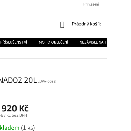
PODMÍNKY OCHRANY OSOBNÍCH ÚDAJŮ
Přihlášení
REKLAMAČNÍ ŘÁD
FOR
NÁKUPNÍ
Prázdný košík
KOŠÍK
PŘÍSLUŠENSTVÍ
MOTO OBLEČENÍ
NEZÁVISLE NA TYPU MOTORK
NADO2 20L
LUPA-003S
 920 Kč
587 Kč bez DPH
ěrná
kladem
(1 ks)
na: