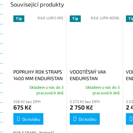
Související produkty
Kód:
LURO-001
Kód:
LUPA-003XL
Tip
Tip
Ti
POPRUHY ROK STRAPS
VODOTĚSNÝ VAK
VO
1400 MM ENDURISTAN
ENDURISTAN
EN
TORNADO2 82LITRŮ
TO
Skladem u nás do 3
Skladem u nás do 3
pracovních dnů
pracovních dnů
558 Kč bez DPH
2 273 Kč bez DPH
2 0
675 Kč
2 750 Kč
2 
Do košíku
Do košíku
ROK STRAPS - Nejlepší