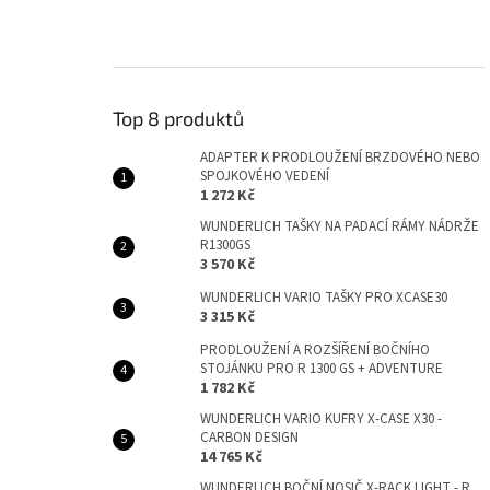
Top 8 produktů
ADAPTER K PRODLOUŽENÍ BRZDOVÉHO NEBO
SPOJKOVÉHO VEDENÍ
1 272 Kč
WUNDERLICH TAŠKY NA PADACÍ RÁMY NÁDRŽE
R1300GS
3 570 Kč
WUNDERLICH VARIO TAŠKY PRO XCASE30
3 315 Kč
PRODLOUŽENÍ A ROZŠÍŘENÍ BOČNÍHO
STOJÁNKU PRO R 1300 GS + ADVENTURE
1 782 Kč
WUNDERLICH VARIO KUFRY X-CASE X30 -
CARBON DESIGN
14 765 Kč
WUNDERLICH BOČNÍ NOSIČ X-RACK LIGHT - R