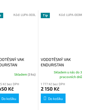
Kód:
LUPA-003L
Kód:
LUPA-003M
p
Tip
DOTĚSNÝ VAK
VODOTĚSNÝ VAK
DURISTAN
ENDURISTAN
RNADO2 51LITRŮ
TORNADO2 32LITRŮ
Skladem u nás do 3
Skladem
(3 ks)
pracovních dnů
25 Kč bez DPH
1 777 Kč bez DPH
450 Kč
2 150 Kč
Do košíku
Do košíku