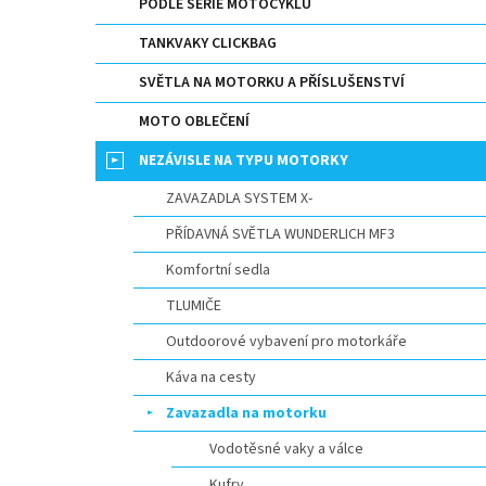
p
PODLE SERIE MOTOCYKLU
a
TANKVAKY CLICKBAG
n
e
SVĚTLA NA MOTORKU A PŘÍSLUŠENSTVÍ
l
MOTO OBLEČENÍ
NEZÁVISLE NA TYPU MOTORKY
ZAVAZADLA SYSTEM X-
PŘÍDAVNÁ SVĚTLA WUNDERLICH MF3
Komfortní sedla
TLUMIČE
Outdoorové vybavení pro motorkáře
Káva na cesty
Zavazadla na motorku
Vodotěsné vaky a válce
Kufry