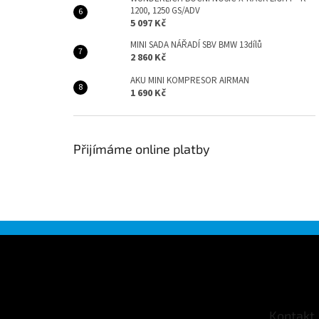
1200, 1250 GS/ADV
5 097 Kč
MINI SADA NÁŘADÍ SBV BMW 13dílů
2 860 Kč
AKU MINI KOMPRESOR AIRMAN
1 690 Kč
Přijímáme online platby
Z
á
p
a
t
Kontakt