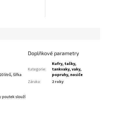
Doplňkové parametry
Kufry, tašky,
Kategorie
:
tankvaky, vaky,
popruhy, nosiče
 litrů, šířka
Záruka
:
2 roky
y poutek slouží