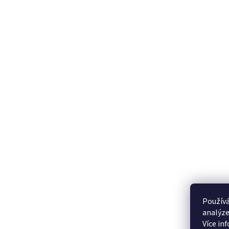
Používá
analýze
Více in