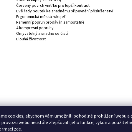
3 vnitřní kapsy ze síťoviny
Červený povrch vnitřku pro lepší kontrast
Dvě řady poutek ke snadnému připevnění příslušenství
Ergonomická měkká rukojeť
Ramenní popruh prodáván samostatně
4 kompresní popruhy
Omyvatelný a snadno se čistí
Dlouhá životnost
me cookies, abychom Vám umožnili pohodlné prohlížení webu a d
 provozu webu neustále zlepšovali jeho funkce, výkon a použiteln
formací
zde
.