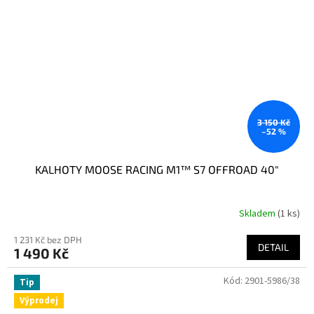
3 150 Kč
–52 %
KALHOTY MOOSE RACING M1™ S7 OFFROAD 40"
Skladem
(1 ks)
1 231 Kč bez DPH
DETAIL
1 490 Kč
Kód:
2901-5986/38
Tip
Výprodej