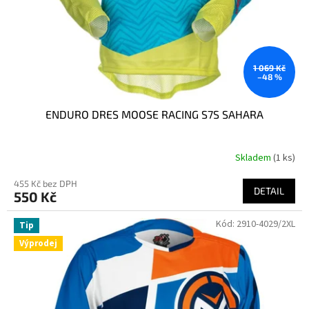
1 069 Kč
–48 %
ENDURO DRES MOOSE RACING S7S SAHARA
Skladem
(1 ks)
455 Kč bez DPH
DETAIL
550 Kč
Kód:
2910-4029/2XL
Tip
Výprodej