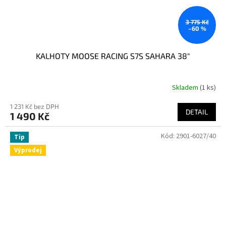
3 775 Kč
–60 %
KALHOTY MOOSE RACING S7S SAHARA 38"
Skladem
(1 ks)
1 231 Kč bez DPH
DETAIL
1 490 Kč
Kód:
2901-6027/40
Tip
Výprodej