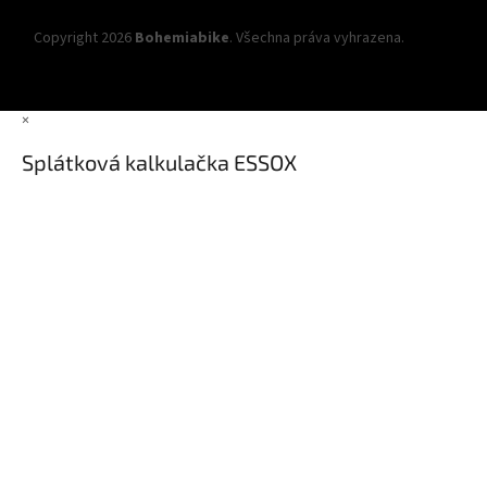
Copyright 2026
Bohemiabike
. Všechna práva vyhrazena.
Upravit
nastavení cookies
×
Splátková kalkulačka ESSOX