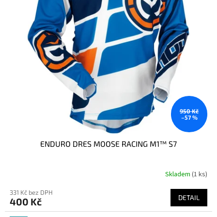
950 Kč
–57 %
ENDURO DRES MOOSE RACING M1™ S7
Skladem
(1 ks)
331 Kč bez DPH
DETAIL
400 Kč