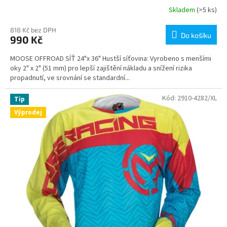
Skladem
(>5 ks)
818 Kč bez DPH
Do košíku
990 Kč
MOOSE OFFROAD SÍŤ 24"x 36" Hustší síťovina: Vyrobeno s menšími
oky 2" x 2" (51 mm) pro lepší zajištění nákladu a snížení rizika
propadnutí, ve srovnání se standardní...
Kód:
2910-4282/XL
Tip
Výprodej