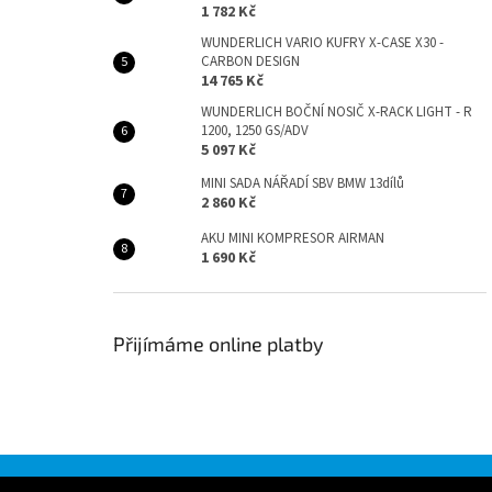
1 782 Kč
WUNDERLICH VARIO KUFRY X-CASE X30 -
CARBON DESIGN
14 765 Kč
WUNDERLICH BOČNÍ NOSIČ X-RACK LIGHT - R
1200, 1250 GS/ADV
5 097 Kč
MINI SADA NÁŘADÍ SBV BMW 13dílů
2 860 Kč
AKU MINI KOMPRESOR AIRMAN
1 690 Kč
Přijímáme online platby
Z