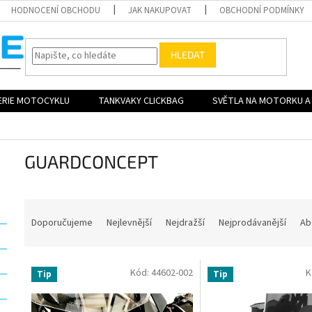
HODNOCENÍ OBCHODU
JAK NAKUPOVAT
OBCHODNÍ PODMÍNKY
HLEDAT
ERIE MOTOCYKLU
TANKVAKY CLICKBAG
SVĚTLA NA MOTORKU A 
GUARDCONCEPT
Ř
a
Doporučujeme
Nejlevnější
Nejdražší
Nejprodávanější
Ab
z
e
V
n
Kód:
44602-002
K
Tip
Tip
ý
í
p
p