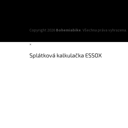
Copyright 2026
Bohemiabike
. Všechna práva vyhrazena.
×
Splátková kalkulačka ESSOX