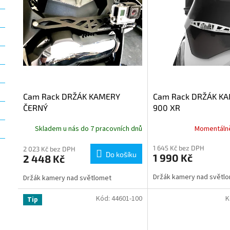
i
r
s
o
p
d
r
u
o
k
d
t
u
ů
k
t
Cam Rack DRŽÁK KAMERY
Cam Rack DRŽÁK KA
ů
ČERNÝ
900 XR
Skladem u nás do 7 pracovních dnů
Momentáln
1 645 Kč bez DPH
2 023 Kč bez DPH
Do košíku
1 990 Kč
2 448 Kč
Držák kamery nad svět
Držák kamery nad světlomet
Kód:
44601-100
K
Tip