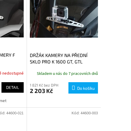
MERY F
DRŽÁK KAMERY NA PŘEDNÍ
SKLO PRO K 1600 GT, GTL
ě nedostupné
Skladem u nás do 7 pracovních dnů
1 821 Kč bez DPH
DETAIL
Do košíku
2 203 Kč
lomet
ód:
44600-021
Kód:
44600-003