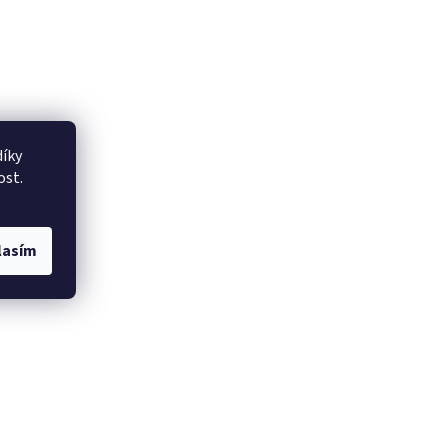
íky
ost.
lasím