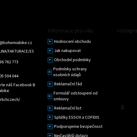
Informace pro vás
Instagr
Hodnocení obchodu
@
bohemiabike.cz
Jak nakupovat
Obchodní podmínky
36 762 773
Podmínky ochrany
osobních údajů
05 504 044
Reklamační řád
vte náš Facebook B
abike
Formulář odstoupení od
smlouvy
lichczech/
Sled
Reklamační list
Splátky ESSOX a COFIDIS
Podporujeme bezpečnost
Nejčastější dotazy