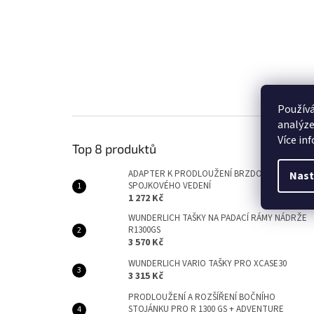
Používá
analýze
Více in
Top 8 produktů
ADAPTER K PRODLOUŽENÍ BRZDOVÉHO NEBO
Nast
SPOJKOVÉHO VEDENÍ
1 272 Kč
WUNDERLICH TAŠKY NA PADACÍ RÁMY NÁDRŽE
R1300GS
3 570 Kč
WUNDERLICH VARIO TAŠKY PRO XCASE30
3 315 Kč
PRODLOUŽENÍ A ROZŠÍŘENÍ BOČNÍHO
STOJÁNKU PRO R 1300 GS + ADVENTURE