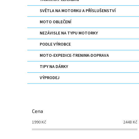
n
e
SVĚTLA NA MOTORKU A PŘÍSLUŠENSTVÍ
l
MOTO OBLEČENÍ
NEZÁVISLE NA TYPU MOTORKY
PODLE VÝROBCE
MOTO-EXPEDICE-TRENINK-DOPRAVA
TIPY NA DÁRKY
VÝPRODEJ
Cena
1990
Kč
2448
Kč