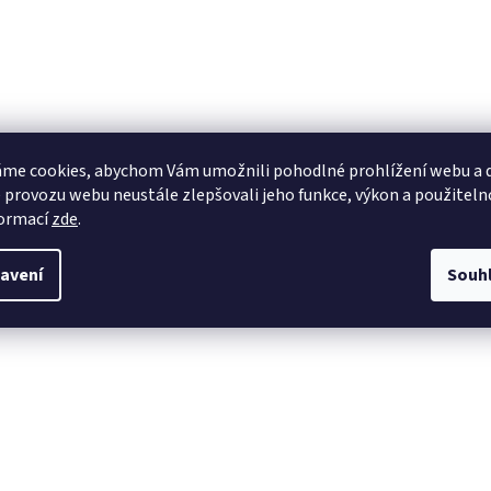
me cookies, abychom Vám umožnili pohodlné prohlížení webu a d
 provozu webu neustále zlepšovali jeho funkce, výkon a použiteln
formací
zde
.
avení
Souh