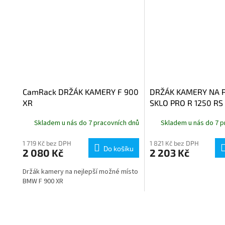
CamRack DRŽÁK KAMERY F 900
DRŽÁK KAMERY NA 
XR
SKLO PRO R 1250 RS
Skladem u nás do 7 pracovních dnů
Skladem u nás do 7 p
1 719 Kč bez DPH
1 821 Kč bez DPH
Do košíku
2 080 Kč
2 203 Kč
Držák kamery na nejlepší možné místo
BMW F 900 XR
O
v
l