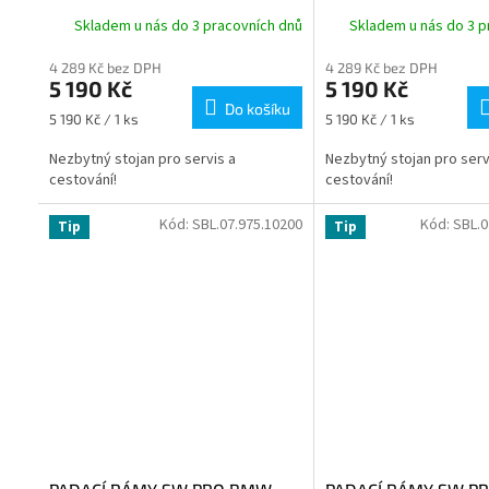
VERZE
Skladem u nás do 3 pracovních dnů
Skladem u nás do 3 p
4 289 Kč bez DPH
4 289 Kč bez DPH
5 190 Kč
5 190 Kč
Do košíku
Měrná
Měrná
5 190 Kč / 1 ks
5 190 Kč / 1 ks
cena:
cena:
Nezbytný stojan pro servis a
Nezbytný stojan pro serv
cestování!
cestování!
Kód:
SBL.07.975.10200
Kód:
SBL.0
Tip
Tip