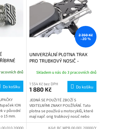
2 350 Kč
–20 %
É
UNIVERZÁLNÍ PLOTNA TRAX
ŘÍBRNÉ
PRO TRUBKOVÝ NOSIČ -
A
POUŽITÉ ZBOŽÍ
racovních dnů
Skladem u nás do 3 pracovních dnů
1 554 Kč bez DPH
Do košíku
Do košíku
1 880 Kč
TUPAČKY
JEDNÁ SE POUŽITÉ ZBOŽÍ S
tupaček ION
VIDITELNÝMI ZNAKY POUŽÍVÁNÍ. Tato
k v původní
plotna se používá u motocyklů, které
í o 15 mm.
mají např. orig trubkový nosič nebo
jsou
doplňkový trubkový nosič. Plotna se...
.00.010.20000
Kód:
BC.WPB.00.001.20000/Y