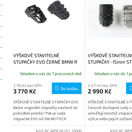
i
r
s
o
p
d
r
u
o
k
d
t
u
ů
k
t
VÝŠKOVĚ STAVITELNÉ
VÝŠKOVĚ STAVITELN
ů
STUPAČKY EVO ČERNÉ BMW R
STUPAČKY -15mm ST
1300 GS, GSA
BMW R 1300 GS, GS
Skladem u nás do 7 pracovních dnů
Skladem u nás do 7 p
3 116 Kč bez DPH
2 471 Kč bez DPH
Do košíku
3 770 Kč
2 990 Kč
VÝŠKOVĚ STAVITELNÉ STUPAČKY EVO
VÝŠKOVĚ STAVITELNÉ S
Nelze originální stupačky nastavit do
Cenově dostupné sady s
pohodlné polohy? Pak je sada
umožňují montáž stupače
stupaček EVO od SW-MOTECH
výšce nebo jejich snížen
ideálním řešením. Tento promyšlený
Tyto nerezové stupačky 
systém, tvořený...
mimořádně...
Kód:
BC.WPB.00.021.20000
Kód:
BC.WPB