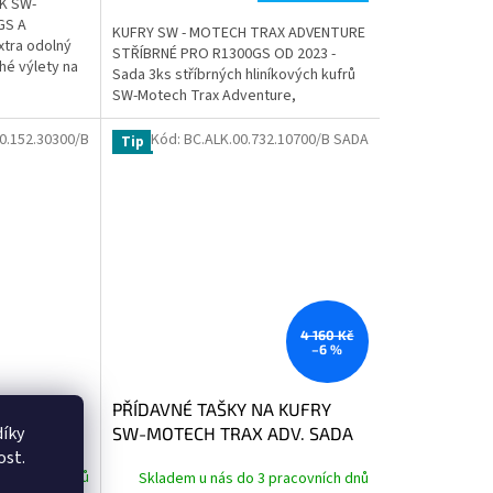
K SW-
cena:
GS A
KUFRY SW - MOTECH TRAX ADVENTURE
tra odolný
STŘÍBRNÉ PRO R1300GS OD 2023 -
hé výlety na
Sada 3ks stříbrných hliníkových kufrů
ostup...
SW-Motech Trax Adventure,
snímatelné nosiče, plotna, expanzní
tašky
0.152.30300/B
Kód:
BC.ALK.00.732.10700/B SADA
Tip
4 160 Kč
–6 %
CH DO
PŘÍDAVNÉ TAŠKY NA KUFRY
íky
 PRO -
SW-MOTECH TRAX ADV. SADA
ost.
racovních dnů
Skladem u nás do 3 pracovních dnů