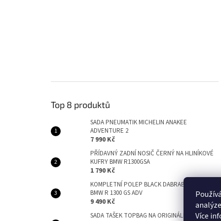
Top 8 produktů
SADA PNEUMATIK MICHELIN ANAKEE
ADVENTURE 2
7 990 Kč
PŘÍDAVNÝ ZADNÍ NOSIČ ČERNÝ NA HLINÍKOVÉ
KUFRY BMW R1300GSA
1 790 Kč
KOMPLETNÍ POLEP BLACK DABRABBIT PRO
BMW R 1300 GS ADV
Používá
9 490 Kč
analýze
Více in
SADA TAŠEK TOPBAG NA ORIGINÁLNÍ KUFRY