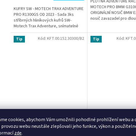
PLOTNA ADVENTURE RAC
cena:
MOTECH PRO BMW G310
KUFRY SW - MOTECH TRAX ADVENTURE
ORIGINÁLNÍ NOSIČ BMW Ex
PRO R1300GS OD 2023 - Sada 3ks
nosič zavazadel pro dlou
stříbrných hliníkových kufrů SW-
silnici i v terénuvýrobní p
Motech Trax Adventure, snímatelné
nosiče, plotna, expanzní tašky
Kód:
KFT.00.152.30300/B2
Kód:
KFT.0
Tip
Tip
TOOLBOX SW-MOTECH DO
TOOLBOX SW-MOTE
me cookies, abychom Vám umožnili pohodlné prohlížení webu a d
NOSIČŮ SW-MOTECH PRO -
NOSIČŮ SW-MOTECH
 provozu webu neustále zlepšovali jeho funkce, výkon a použiteln
STŘÍBRNÝ
ČERNÝ
Skladem u nás do 3 pracovních dnů
Skladem u nás do 3 p
formací
zde
.