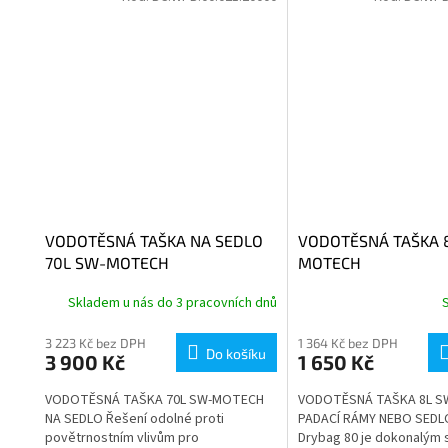
VODOTĚSNÁ TAŠKA NA SEDLO
VODOTĚSNÁ TAŠKA 
70L SW-MOTECH
MOTECH
Skladem u nás do 3 pracovních dnů
3 223 Kč bez DPH
1 364 Kč bez DPH
Do košíku
3 900 Kč
1 650 Kč
VODOTĚSNÁ TAŠKA 70L SW-MOTECH
VODOTĚSNÁ TAŠKA 8L S
NA SEDLO Řešení odolné proti
PADACÍ RÁMY NEBO SEDL
povětrnostním vlivům pro
Drybag 80 je dokonalým