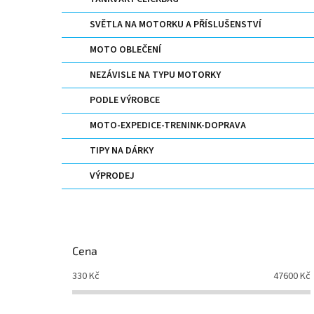
n
e
SVĚTLA NA MOTORKU A PŘÍSLUŠENSTVÍ
l
MOTO OBLEČENÍ
NEZÁVISLE NA TYPU MOTORKY
PODLE VÝROBCE
MOTO-EXPEDICE-TRENINK-DOPRAVA
TIPY NA DÁRKY
VÝPRODEJ
Cena
330
Kč
47600
Kč