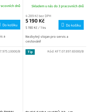
racovních dnů
Skladem u nás do 3 pracovních dnů
4 289 Kč bez DPH
5 190 Kč
Do košíku
Do košíku
Měrná
5 190 Kč / 1 ks
cena:
is a
Nezbytný stojan pro servis a
cestování!
7.975.10000/B
Kód:
KFT.07.897.65000/B
Tip