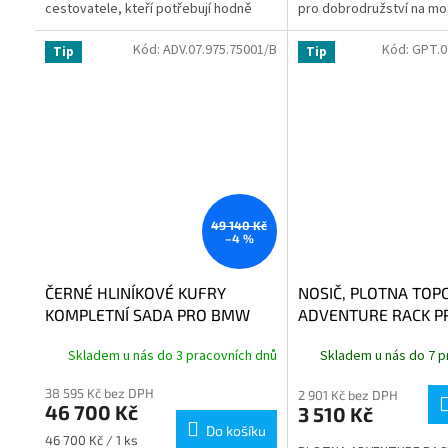
cestovatele, kteří potřebují hodně
pro dobrodružství na mo
úložného prostoru: Vak 700 chrání až
jej připevnit na padací rá
70 litrů věcí před...
Kód:
ADV.07.975.75001/B
Kód:
GPT.0
Tip
Tip
49 140 Kč
–4 %
ČERNÉ HLINÍKOVÉ KUFRY
NOSIČ, PLOTNA TOP
KOMPLETNÍ SADA PRO BMW
ADVENTURE RACK P
R1300GS 2023-
Skladem u nás do 3 pracovních dnů
Skladem u nás do 7 p
38 595 Kč bez DPH
2 901 Kč bez DPH
46 700 Kč
3 510 Kč
Do košíku
Měrná
46 700 Kč / 1 ks