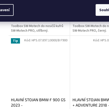
3 058 Kč bez DPH
3 058 Kč bez DPH
avení
Souh
3 700 Kč
3 700 Kč
Do košíku
Měrná
Měrná
3 700 Kč / 1 ks
3 700 Kč / 1 ks
cena:
cena:
Toolbox SW-Motech do nosičů kufrů
Toolbox SW-Motech do no
SW-Motech PRO, stříbrný.
SW-Motech PRO, černý.
Kód:
HPS.07.897.10000/B F900
Kód:
HPS.0
Tip
HLAVNÍ STOJAN BMW F 900 GS
HLAVNÍ STOJAN BMW
2023 -
+ ADVENTURE 2018 