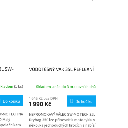
8L SW-
VODOTĚSNÝ VAK 35L REFLEXNÍ
Skladem
(1 ks)
Skladem u nás do 3 pracovních dnů
1 645 Kč bez DPH
Do košíku
Do košíku
1 990 Kč
W-MOTECH NA
NEPROMOKAVÝ VÁLEC SW-MOTECH 35L
O Malý
Drybag 350 lze připevnit k motocyklu v
 společníkem
několika jednoduchých krocích a nabízí