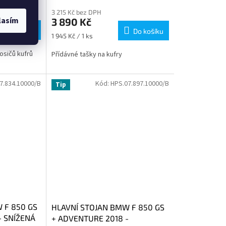
3 215 Kč bez DPH
lasím
3 890 Kč
Do košíku
Do košíku
Měrná
1 945 Kč / 1 ks
cena:
sičů kufrů
Přídávné tašky na kufry
7.834.10000/B
Kód:
HPS.07.897.10000/B
Tip
 F 850 GS
HLAVNÍ STOJAN BMW F 850 GS
- SNÍŽENÁ
+ ADVENTURE 2018 -