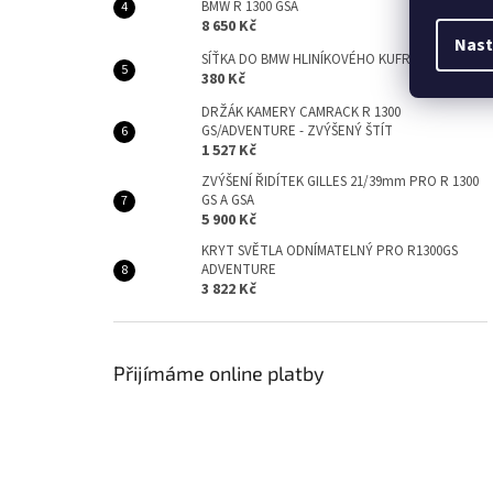
BMW R 1300 GSA
8 650 Kč
Nast
SÍŤKA DO BMW HLINÍKOVÉHO KUFRU R 1300 GSA
380 Kč
DRŽÁK KAMERY CAMRACK R 1300
GS/ADVENTURE - ZVÝŠENÝ ŠTÍT
1 527 Kč
ZVÝŠENÍ ŘIDÍTEK GILLES 21/39mm PRO R 1300
GS A GSA
5 900 Kč
KRYT SVĚTLA ODNÍMATELNÝ PRO R1300GS
ADVENTURE
3 822 Kč
Přijímáme online platby