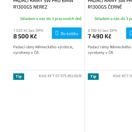
PADACÍ RÁMY SW PRO BMW
PADACÍ RÁMY SW P
R1300GS NEREZ
R1300GS ČERNÉ
Skladem u nás do 3 pracovních dnů
Skladem u nás do 3 p
7 025 Kč bez DPH
6 190 Kč bez DPH
Do košíku
8 500 Kč
7 490 Kč
Padací rámy Německého výrobce,
Padací rámy Německého 
vyrobeny v ČR.
vyrobeny v ČR.
Kód:
KFT.07.975.65100/B
Kód:
KFT.0
Tip
Tip