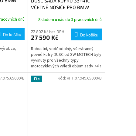
RO BMW
DUSC SADA KUFRŮ 33+41L
VČETNĚ NOSIČE PRO BMW
F750, 800, 850GS
racovních dnů
Skladem u nás do 3 pracovních dnů
22 802 Kč bez DPH
Do košíku
Do košíku
27 590 Kč
výrobce,
Robustní, voděodolný, všestranný -
pevné kufry DUSC od SW-MOTECH byly
vyvinuty pro všechny typy
motocyklových výletů objem sady 74l !
7.975.65000/B
Kód:
KFT.07.949.65000/B
Tip