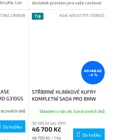
tocyklu. Lze
dostatek prostoru pro vaše cestovní
m, sedadlo...
nezbytnosti. Zadní vak je k...
7.862.19000/B
Kód:
ADV.07.975.75000/S
Tip
49 140 Kč
–4 %
CASE
STŘÍBRNÉ HLINÍKOVÉ KUFRY
RO G310GS
KOMPLETNÍ SADA PRO BMW
R1300GS 2023-
racovních dnů
Skladem u nás do 3 pracovních dnů
38 595 Kč bez DPH
Do košíku
46 700 Kč
Do košíku
Měrná
46 700 Kč / 1 ks