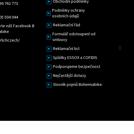
Obchodní podmínky
36 762 773
Podmínky ochrany
osobních údajů
05 504 044
Reklamační řád
vte náš Facebook B
abike
Formulář odstoupení od
smlouvy
lichczech/
Sled
Reklamační list
Splátky ESSOX a COFIDIS
Podporujeme bezpečnost
Nejčastější dotazy
Slovník pojmů Bohemiabike
Upravit nastavení cookies