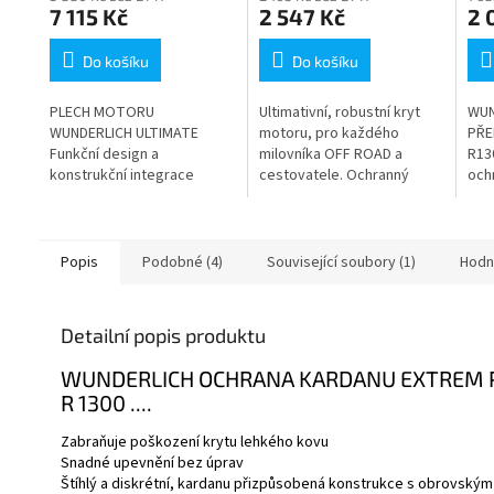
RS
7 115 Kč
2 547 Kč
2 
Do košíku
Do košíku
PLECH MOTORU
Ultimativní, robustní kryt
WUN
WUNDERLICH ULTIMATE
motoru, pro každého
PŘE
Funkční design a
milovníka OFF ROAD a
R13
konstrukční integrace
cestovatele. Ochranný
och
ochrany motoru ULTIMATE
plech hlavního stojanu je
pro 
chrání olejovou vanu a
navržena pro maximální
mot
potrubí. Leží tak těsně
ochranu.Snižuje riziko
pozi
kolem jednotky, že nejen,
poškození...
Popis
Podobné (4)
Související soubory (1)
Hodn
že je...
Detailní popis produktu
WUNDERLICH OCHRANA KARDANU EXTREM
R 1300 ....
Zabraňuje poškození krytu lehkého kovu
Snadné upevnění bez úprav
Štíhlý a diskrétní, kardanu přizpůsobená konstrukce s obrovský