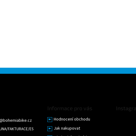
Informace pro vás
Instagr
Hodnocení obchodu
@
bohemiabike.cz
Jak nakupovat