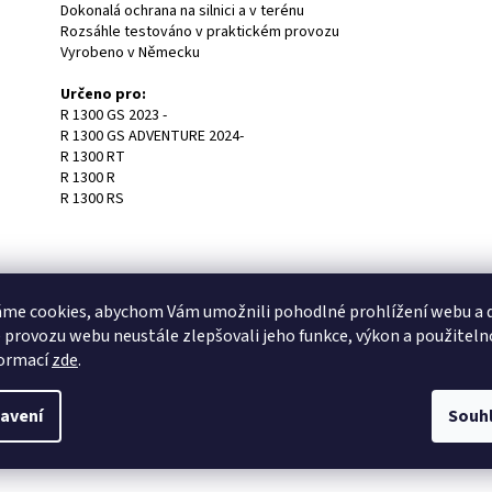
Dokonalá ochrana na silnici a v terénu
Rozsáhle testováno v praktickém provozu
Vyrobeno v Německu
Určeno pro:
R 1300 GS 2023 -
R 1300 GS ADVENTURE 2024-
R 1300 RT
R 1300 R
R 1300 RS
me cookies, abychom Vám umožnili pohodlné prohlížení webu a d
 provozu webu neustále zlepšovali jeho funkce, výkon a použiteln
formací
zde
.
avení
Souh