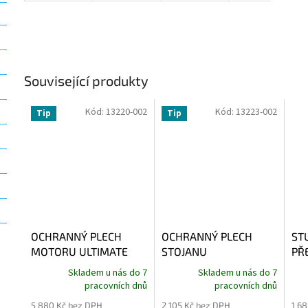
Související produkty
Kód:
13220-002
Kód:
13223-002
Tip
Tip
OCHRANNÝ PLECH
OCHRANNÝ PLECH
ST
MOTORU ULTIMATE
STOJANU
PŘ
PRO R 1300
R1300GS/ADVENTURE
R 1
Skladem u nás do 7
Skladem u nás do 7
GS/ADVENTURE
ULTIMATE
AD
pracovních dnů
pracovních dnů
RT,
5 880 Kč bez DPH
2 105 Kč bez DPH
1 6