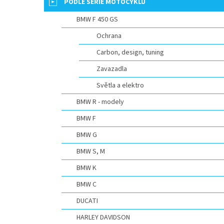
p
PODLE SERIE MOTOCYKLU
a
BMW F 450 GS
n
e
Ochrana
l
Carbon, design, tuning
Zavazadla
Světla a elektro
BMW R - modely
BMW F
BMW G
BMW S, M
BMW K
BMW C
DUCATI
HARLEY DAVIDSON