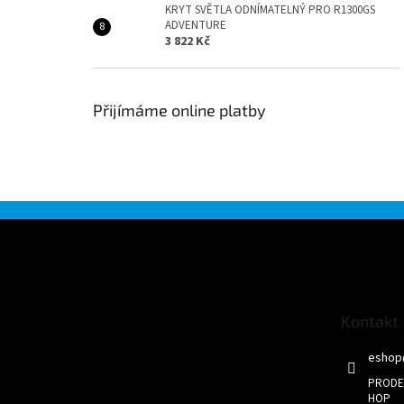
KRYT SVĚTLA ODNÍMATELNÝ PRO R1300GS
ADVENTURE
3 822 Kč
Přijímáme online platby
Z
á
p
a
t
Kontakt
í
eshop