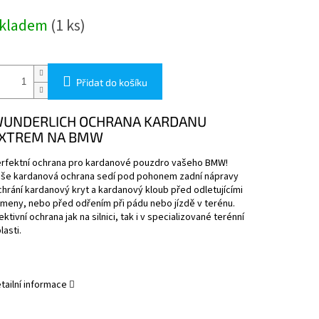
ěrná
kladem
(1 ks)
na:
Přidat do košíku
UNDERLICH OCHRANA KARDANU
XTREM NA BMW
rfektní ochrana pro kardanové pouzdro vašeho BMW!
še kardanová ochrana sedí pod pohonem zadní nápravy
chrání kardanový kryt a kardanový kloub před odletujícími
meny, nebo před odřením při pádu nebo jízdě v terénu.
ektivní ochrana jak na silnici, tak i v specializované terénní
lasti.
tailní informace