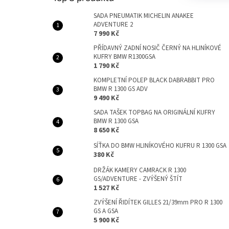
SADA PNEUMATIK MICHELIN ANAKEE
ADVENTURE 2
7 990 Kč
PŘÍDAVNÝ ZADNÍ NOSIČ ČERNÝ NA HLINÍKOVÉ
KUFRY BMW R1300GSA
1 790 Kč
KOMPLETNÍ POLEP BLACK DABRABBIT PRO
BMW R 1300 GS ADV
9 490 Kč
SADA TAŠEK TOPBAG NA ORIGINÁLNÍ KUFRY
BMW R 1300 GSA
8 650 Kč
SÍŤKA DO BMW HLINÍKOVÉHO KUFRU R 1300 GSA
380 Kč
DRŽÁK KAMERY CAMRACK R 1300
GS/ADVENTURE - ZVÝŠENÝ ŠTÍT
1 527 Kč
ZVÝŠENÍ ŘIDÍTEK GILLES 21/39mm PRO R 1300
GS A GSA
5 900 Kč