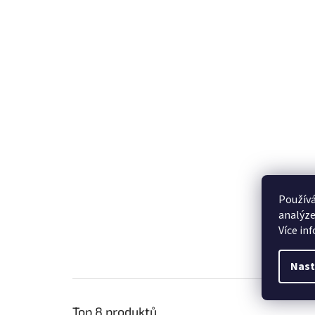
Používá
analýze
Více in
Nast
Top 8 produktů