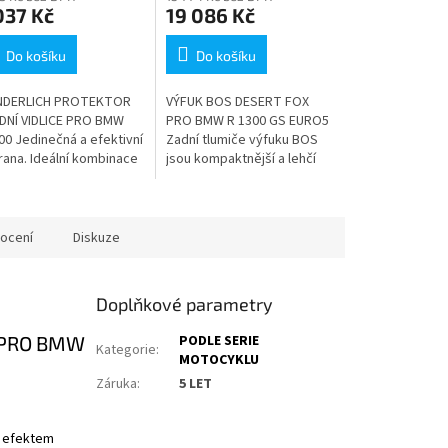
037 Kč
19 086 Kč
Do košíku
Do košíku
DERLICH PROTEKTOR
VÝFUK BOS DESERT FOX
DNÍ VIDLICE PRO BMW
PRO BMW R 1300 GS EURO5
00 Jedinečná a efektivní
Zadní tlumiče výfuku BOS
rana. Ideální kombinace
jsou kompaktnější a lehčí
padací rámy - s nimi je
než standardní výfukové
ocykl v ideální klouzavé
systémy. Optimalizuje se
ci...
křivka výkonu i točivého...
ocení
Diskuze
Doplňkové parametry
 PRO BMW
PODLE SERIE
Kategorie
:
MOTOCYKLU
Záruka
:
5 LET
m efektem