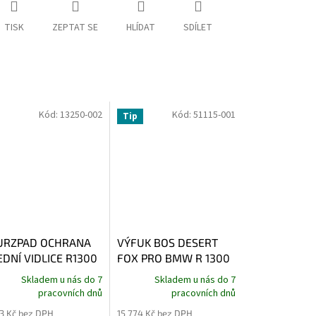
TISK
ZEPTAT SE
HLÍDAT
SDÍLET
Kód:
13250-002
Kód:
51115-001
Tip
URZPAD OCHRANA
VÝFUK BOS DESERT
EDNÍ VIDLICE R1300
FOX PRO BMW R 1300
300 GS,R 1300 GS
GS EURO5
Skladem u nás do 7
Skladem u nás do 7
VENTURE, R 1300
pracovních dnů
pracovních dnů
 R 1300 R, R 1300
83 Kč bez DPH
15 774 Kč bez DPH