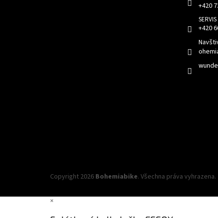
+420 7
+420 6
Navšti
ohemi
wunder
Copyright 2026
Bohemiabike
. Všechna práva vyhrazena.
×