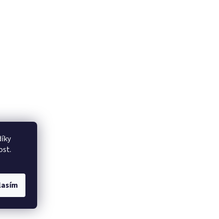
íky
ost.
lasím