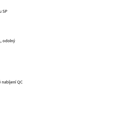
u SP
ý, odolný
é nabíjení QC