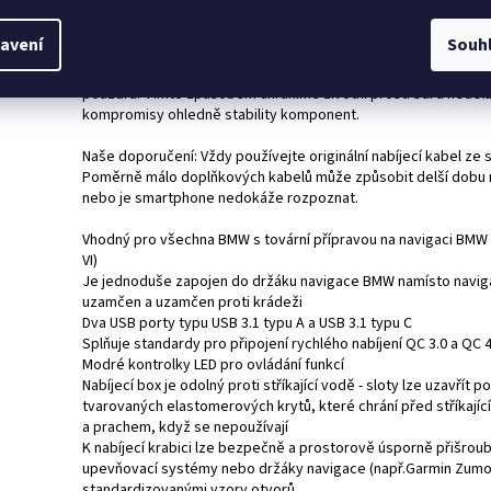
Udržitelné bez kompromisů - Wunderlich BLUE
K výrobě nabíjecího boxu používáme hybridní materiál vyrobe
avení
Souh
z recyklovaných plastů, který vyztužujeme skleněnými vlákny
20%. Charakteristická je nízká hmotnost součásti a vysoká pe
pouzdra. Tímto způsobem chráníme životní prostředí a nedě
kompromisy ohledně stability komponent.
Naše doporučení: Vždy používejte originální nabíjecí kabel ze
Poměrně málo doplňkových kabelů může způsobit delší dobu n
nebo je smartphone nedokáže rozpoznat.
Vhodný pro všechna BMW s tovární přípravou na navigaci BMW 
VI)
Je jednoduše zapojen do držáku navigace BMW namísto navig
uzamčen a uzamčen proti krádeži
Dva USB porty typu USB 3.1 typu A a USB 3.1 typu C
Splňuje standardy pro připojení rychlého nabíjení QC 3.0 a QC 4
Modré kontrolky LED pro ovládání funkcí
Nabíjecí box je odolný proti stříkající vodě - sloty lze uzavřít 
tvarovaných elastomerových krytů, které chrání před stříkajíc
a prachem, když se nepoužívají
K nabíjecí krabici lze bezpečně a prostorově úsporně přišrou
upevňovací systémy nebo držáky navigace (např.Garmin Zumo
standardizovanými vzory otvorů