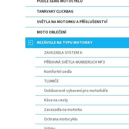
p
PODLE SERIE MOTOCYKLU
a
TANKVAKY CLICKBAG
n
e
SVĚTLA NA MOTORKU A PŘÍSLUŠENSTVÍ
l
MOTO OBLEČENÍ
NEZÁVISLE NA TYPU MOTORKY
ZAVAZADLA SYSTEM X-
PŘÍDAVNÁ SVĚTLA WUNDERLICH MF3
Komfortní sedla
TLUMIČE
Outdoorové vybavení pro motorkáře
Káva na cesty
Zavazadla na motorku
Ochrana motocyklu
Výfuky