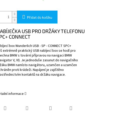
Přidat do košíku
ABÍJEČKA USB PRO DRŽÁKY TELEFONU
PC+ CONNECT
bíjecí box Wunderlich USB - SP - CONNECT SPC+
š extrémně praktický USB nabíjecí box se hodí pro
echna BMW s tovární přípravou na navigaci BMW
avigator V, VI). Je jednoduše zasunut do navigačního
žáku BMW namísto navigátoru, uzamčen a uzamčen
chráněn proti krádeži. Napájení je zajištěno
ostřednictvím kontaktů na držáku navigace.
tailní informace