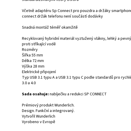
Včetně adaptéru Sp Connect pro pouzdra a držáky smartphon
connect držák telefonu není součástí dodávky
Snadná montáž téměř okamžitě
Recyklovaný hybridní materiál vyztužený vlákny, lehký a pevn
proti stříkající vodě
Rozměry
Šířka 55 mm
Délka 72 mm
Výška 28 mm
Elektrické připojení
Typ USB 3.1 typu A a USB 3.1 typu C podle standardů pro rychl
3.0 a 4.0
Sada osahuje:
nabíječku a redukci SP CONNECT
Prémiový produkt Wunderlich.
Design. Funkční a integrovaný.
Vytvořil Wunderlich
Vyrobeno v Evropě