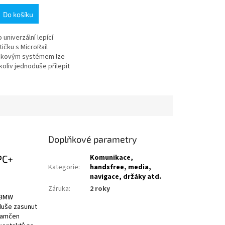
Do košíku
 univerzální lepící
ičku s MicroRail
kovým systémem lze
koliv jednoduše přilepit
ryt telefonu,
roduktor, powerbanku,
 jakékoliv jiné
zení....
Doplňkové parametry
PC+
Komunikace,
Kategorie
:
handsfree, media,
navigace, držáky atd.
Záruka
:
2 roky
a BMW
oduše zasunut
zamčen