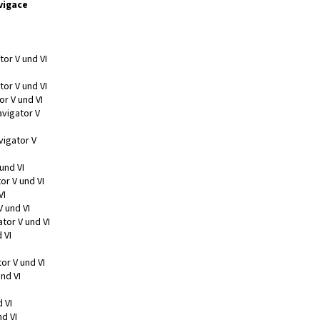
vigace
or V und VI
or V und VI
or V und VI
avigator V
vigator V
und VI
or V und VI
VI
V und VI
tor V und VI
 VI
or V und VI
nd VI
I
 VI
nd VI