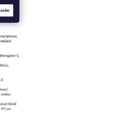
ný
lasím
 s podílem
vnost
láme žádné
 smartphonu.
abíjení
(Navigator V,
átoru,
.0
pomocí
í vodou
bovat různé
 XT) se