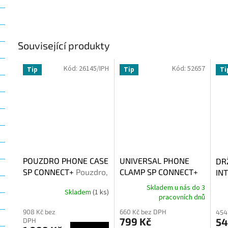
Související produkty
Kód:
26145/IPH
Kód:
52657
Tip
Tip
Ti
POUZDRO PHONE CASE
UNIVERSAL PHONE
DR
SP CONNECT+
Pouzdro,
CLAMP SP CONNECT+
IN
kryt na telefon pro
MAX
CO
Skladem u nás do 3
Skladem
(1 ks)
telefony iPHONE
pracovních dnů
908 Kč bez
660 Kč bez DPH
454
799 Kč
54
DPH