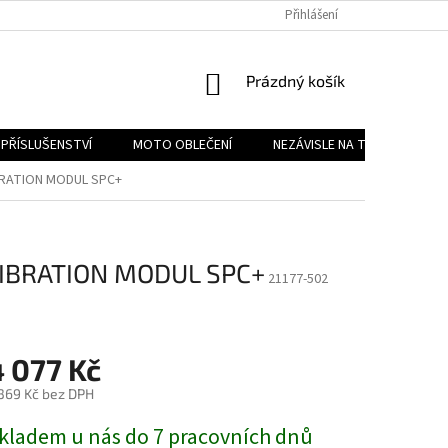
PODMÍNKY OCHRANY OSOBNÍCH ÚDAJŮ
Přihlášení
REKLAMAČNÍ ŘÁD
FOR
NÁKUPNÍ
Prázdný košík
KOŠÍK
PŘÍSLUŠENSTVÍ
MOTO OBLEČENÍ
NEZÁVISLE NA TYPU MOTORK
BRATION MODUL SPC+
VIBRATION MODUL SPC+
21177-502
H
4 077 Kč
369 Kč bez DPH
ěrná
kladem u nás do 7 pracovních dnů
na: