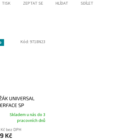
TISK
ZEPTAT SE
HLÍDAT
SDÍLET
Kód:
9718N23
p
ŽÁK UNIVERSAL
TERFACE SP
NNECT
Skladem u nás do 3
pracovních dnů
 Kč bez DPH
9 Kč