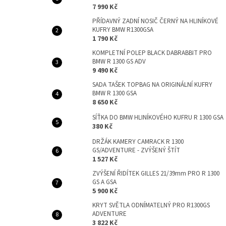
7 990 Kč
PŘÍDAVNÝ ZADNÍ NOSIČ ČERNÝ NA HLINÍKOVÉ
KUFRY BMW R1300GSA
1 790 Kč
KOMPLETNÍ POLEP BLACK DABRABBIT PRO
BMW R 1300 GS ADV
9 490 Kč
SADA TAŠEK TOPBAG NA ORIGINÁLNÍ KUFRY
BMW R 1300 GSA
8 650 Kč
SÍŤKA DO BMW HLINÍKOVÉHO KUFRU R 1300 GSA
380 Kč
DRŽÁK KAMERY CAMRACK R 1300
GS/ADVENTURE - ZVÝŠENÝ ŠTÍT
1 527 Kč
ZVÝŠENÍ ŘIDÍTEK GILLES 21/39mm PRO R 1300
GS A GSA
5 900 Kč
KRYT SVĚTLA ODNÍMATELNÝ PRO R1300GS
ADVENTURE
3 822 Kč