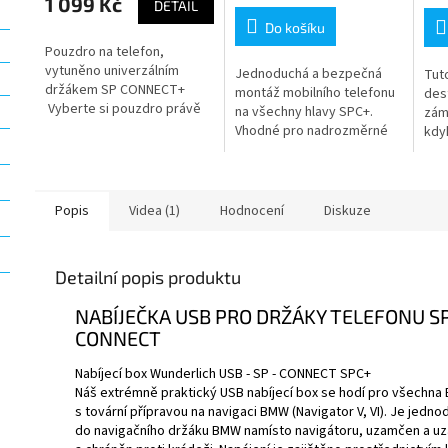
1 099 Kč
DETAIL
Do košíku
Pouzdro na telefon,
vytuněno univerzálním
Jednoduchá a bezpečná
Tuto
držákem SP CONNECT+
montáž mobilního telefonu
dest
Vyberte si pouzdro právě
na všechny hlavy SPC+.
zám
na Váš telefon, existuje
Vhodné pro nadrozměrné
kdy
totiž více velikostí!
modely smartphonů a
na k
odolná pouzdra.
rep
nebo
zaří
Popis
Videa (1)
Hodnocení
Diskuze
Detailní popis produktu
NABÍJEČKA USB PRO DRŽÁKY TELEFONU S
CONNECT
Nabíjecí box Wunderlich USB - SP - CONNECT SPC+
Náš extrémně praktický USB nabíjecí box se hodí pro všechn
s tovární přípravou na navigaci BMW (Navigator V, VI). Je jedn
do navigačního držáku BMW namísto navigátoru, uzamčen a u