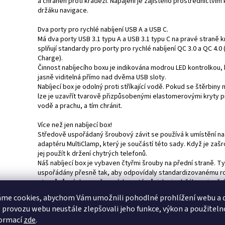
a chráněn proti krádeži. Napájení je zajištěno prostřednictvím
držáku navigace.
Dva porty pro rychlé nabíjení USB A a USB C.
Má dva porty USB 3.1 typu A a USB 3.1 typu C na pravé straně k
splňují standardy pro porty pro rychlé nabíjení QC 3.0 a QC 4.0
Charge).
Činnost nabíjecího boxu je indikována modrou LED kontrolkou, 
jasně viditelná přímo nad dvěma USB sloty.
Nabíjecí box je odolný proti stříkající vodě. Pokud se štěrbiny 
lze je uzavřít tvarově přizpůsobenými elastomerovými kryty pro
vodě a prachu, a tím chránit.
Více než jen nabíjecí box!
Středově uspořádaný šroubový závit se používá k umístění n
adaptéru MultiClamp, který je součástí této sady. Když je zaš
jej použít k držení chytrých telefonů.
Náš nabíjecí box je vybaven čtyřmi šrouby na přední straně. Ty
uspořádány přesně tak, aby odpovídaly standardizovanému r
otvorů různých upevňovacích systémů, jako je držák navigační
Garmin Zumo XT. To znamená, že tyto upevňovací systémy lz
me cookies, abychom Vám umožnili pohodlné prohlížení webu a d
bezpečně přišroubovat a ušetřit místo na nabíjecí krabici a zař
 provozu webu neustále zlepšovali jeho funkce, výkon a použiteln
připojit k napájecímu zdroji.
formací
zde
.