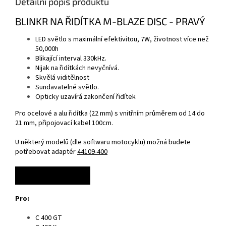
Detailní popis produktu
BLINKR NA ŘIDÍTKA M-BLAZE DISC - PRAVÝ
LED světlo s maximální efektivitou, 7W, životnost více než
50,000h
Blikající interval 330kHz.
Nijak na řidítkách nevyčnívá.
Skvělá viditělnost
Sundavatelné světlo.
Opticky uzavírá zakončení řidítek
Pro ocelové a alu řidítka (22 mm) s vnitřním průměrem od 14 do
21 mm, připojovací kabel 100cm.
U některý modelů (dle softwaru motocyklu) možná budete
potřebovat adaptér
44109-400
LEVÁ STRANA ZDE
Pro:
C 400 GT