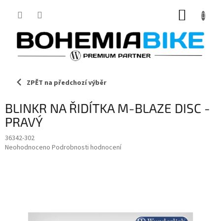
Přejít
NÁKUP
na
obsah
KOŠÍK
ZPĚT na předchozí výběr
BLINKR NA ŘIDÍTKA M-BLAZE DISC -
PRAVÝ
36342-302
Průměrné
Neohodnoceno
Podrobnosti hodnocení
hodnocení
produktu
je
0,0
z
5
hvězdiček.