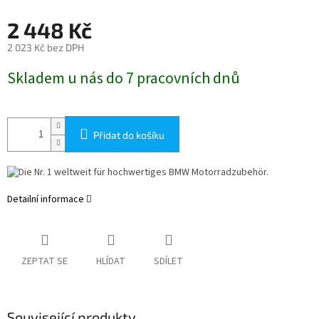
2 448 Kč
2 023 Kč bez DPH
Měrná
Skladem u nás do 7 pracovních dnů
cena:
Přidat do košíku
Detailní informace
ZEPTAT SE
HLÍDAT
SDÍLET
Související produkty