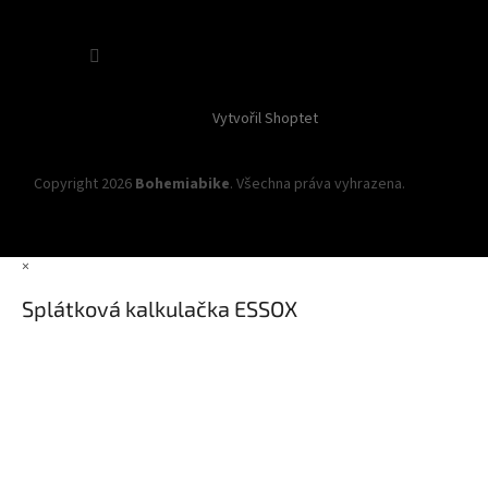
Sledovat na Instagramu
Vytvořil Shoptet
Copyright 2026
Bohemiabike
. Všechna práva vyhrazena.
Upravit
nastavení cookies
×
Splátková kalkulačka ESSOX