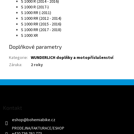
S 1000 R (2014 - 2016)
S 1000 R (2017-)
S 1000 RR (-2011)
S 1000 RR (2012 - 2014)
S 1000 RR (2015 - 2016)
S 1000 RR (2017 - 2018)
S 1000 XR
Doplňkové parametry
Kategorie
:
WUNDERLICH doplňky a motopříslušenství
Záruka
:
2 roky
Z
á
p
a
Kontakt
t
eshop
@
bohemiabike.cz
í
+420 736 762 773