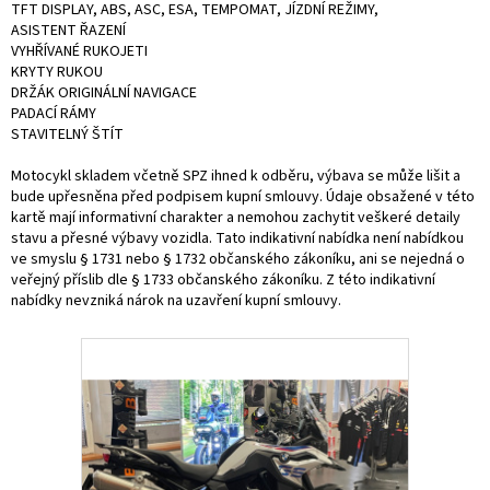
TFT DISPLAY, ABS, ASC, ESA, TEMPOMAT, JÍZDNÍ REŽIMY,
ASISTENT ŘAZENÍ
VYHŘÍVANÉ RUKOJETI
KRYTY RUKOU
DRŽÁK ORIGINÁLNÍ NAVIGACE
PADACÍ RÁMY
STAVITELNÝ ŠTÍT
Motocykl skladem včetně SPZ ihned k odběru, výbava se může lišit a
bude upřesněna před podpisem kupní smlouvy. Údaje obsažené v této
kartě mají informativní charakter a nemohou zachytit veškeré detaily
stavu a přesné výbavy vozidla. Tato indikativní nabídka není nabídkou
ve smyslu § 1731 nebo § 1732 občanského zákoníku, ani se nejedná o
veřejný příslib dle § 1733 občanského zákoníku. Z této indikativní
nabídky nevzniká nárok na uzavření kupní smlouvy.