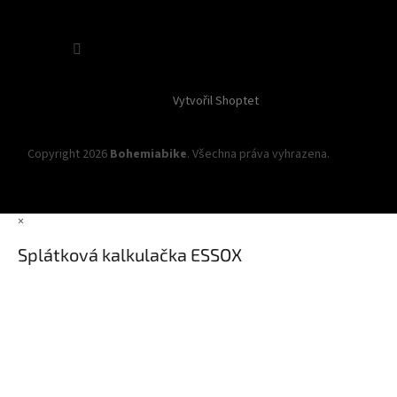
Sledovat na Instagramu
Vytvořil Shoptet
Copyright 2026
Bohemiabike
. Všechna práva vyhrazena.
Upravit
nastavení cookies
×
Splátková kalkulačka ESSOX