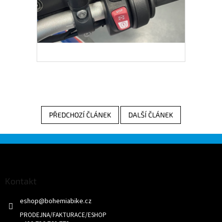
PŘEDCHOZÍ ČLÁNEK
DALŠÍ ČLÁNEK
Z
á
p
a
Kontakt
t
eshop
@
bohemiabike.cz
í