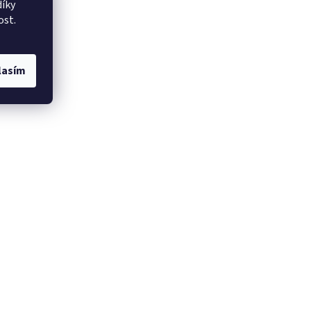
íky
ost.
lasím