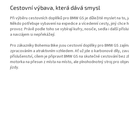
Cestovní výbava, která dává smysl
Při výběru cestovních doplňků pro BMW GS je důležité myslet na to,
Někdo potřebuje vybavení na expedice a vícedenní cesty, jiný chce h
provoz. Právě podle toho se vybírají kufry, nosiče, sedla i další přísl
a navzájem si nepřekážejí.
Pro zákazníky Bohemia Bike jsou cestovní doplňky pro BMW GS zajímav
zpracováním a atraktivním vzhledem. Ať už jde o karbonové díly, z
příslušenství, cílem je připravit BMW GS na skutečné cestování bez
motorka na přesun z místa na místo, ale plnohodnotný stroj pro objev
jízdy.