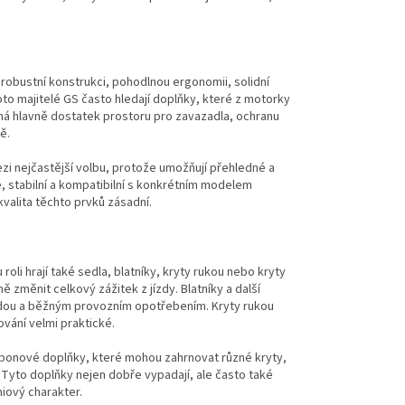
robustní konstrukci, pohodlnou ergonomii, solidní
oto majitelé GS často hledají doplňky, které z motorky
ená hlavně dostatek prostoru pro zavazadla, ochranu
ě.
ezi nejčastější volbu, protože umožňují přehledné a
, stabilní a kompatibilní s konkrétním modelem
kvalita těchto prvků zásadní.
oli hrají také sedla, blatníky, kryty rukou nebo kryty
 změnit celkový zážitek z jízdy. Blatníky a další
odou a běžným provozním opotřebením. Kryty rukou
ování velmi praktické.
arbonové doplňky, které mohou zahrnovat různé kryty,
u. Tyto doplňky nejen dobře vypadají, ale často také
iový charakter.