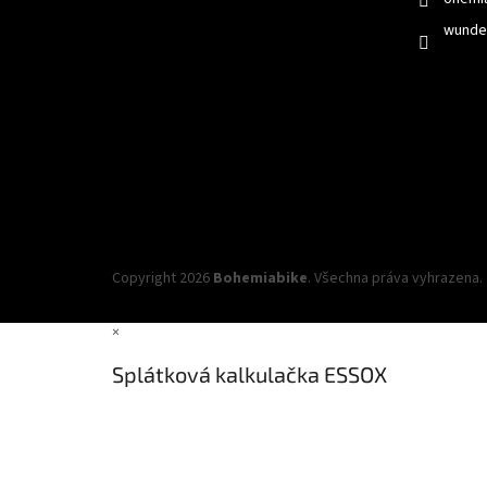
wunder
Copyright 2026
Bohemiabike
. Všechna práva vyhrazena.
×
Splátková kalkulačka ESSOX