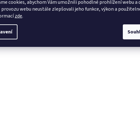
me cookies, abychom Vám umožnili pohodlné prohlížení webu a d
 provozu webu neustále zlepšovali jeho funkce, výkon a použiteln
formací
zde
.
avení
Souh