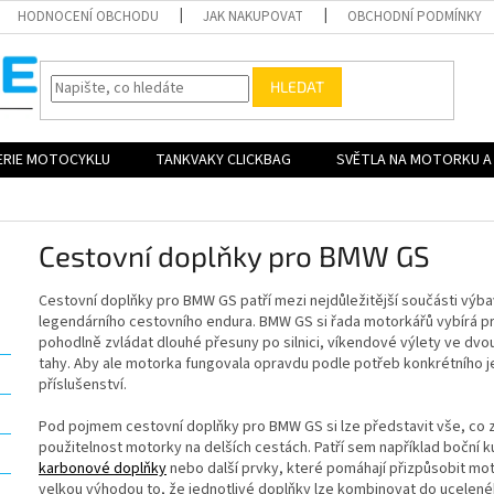
HODNOCENÍ OBCHODU
JAK NAKUPOVAT
OBCHODNÍ PODMÍNKY
HLEDAT
ERIE MOTOCYKLU
TANKVAKY CLICKBAG
SVĚTLA NA MOTORKU A 
Cestovní doplňky pro BMW GS
Cestovní doplňky pro BMW GS patří mezi nejdůležitější součásti výb
legendárního cestovního endura. BMW GS si řada motorkářů vybírá p
pohodlně zvládat dlouhé přesuny po silnici, víkendové výlety ve dvo
tahy. Aby ale motorka fungovala opravdu podle potřeb konkrétního je
příslušenství.
Pod pojmem cestovní doplňky pro BMW GS si lze představit vše, co z
použitelnost motorky na delších cestách. Patří sem například boční k
karbonové doplňky
nebo další prvky, které pomáhají přizpůsobit mo
velkou výhodou to, že jednotlivé doplňky lze kombinovat do ucelené