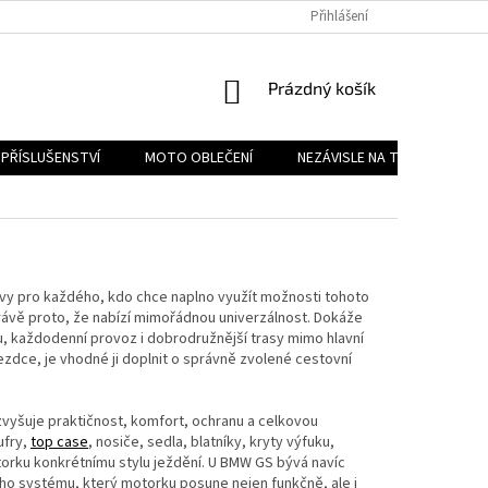
PODMÍNKY OCHRANY OSOBNÍCH ÚDAJŮ
Přihlášení
REKLAMAČNÍ ŘÁD
FOR
NÁKUPNÍ
Prázdný košík
KOŠÍK
PŘÍSLUŠENSTVÍ
MOTO OBLEČENÍ
NEZÁVISLE NA TYPU MOTORK
avy pro každého, kdo chce naplno využít možnosti tohoto
rávě proto, že nabízí mimořádnou univerzálnost. Dokáže
u, každodenní provoz i dobrodružnější trasy mimo hlavní
zdce, je vhodné ji doplnit o správně zvolené cestovní
vyšuje praktičnost, komfort, ochranu a celkovou
ufry,
top case
, nosiče, sedla, blatníky, kryty výfuku,
torku konkrétnímu stylu ježdění. U BMW GS bývá navíc
ho systému, který motorku posune nejen funkčně, ale i