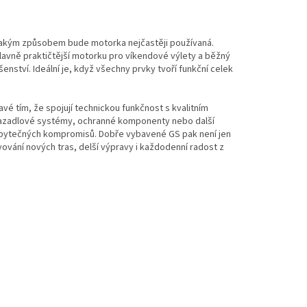
 jakým způsobem bude motorka nejčastěji používaná.
lavně praktičtější motorku pro víkendové výlety a běžný
ušenství. Ideální je, když všechny prvky tvoří funkční celek
é tím, že spojují technickou funkčnost s kvalitním
avazadlové systémy, ochranné komponenty nebo další
 zbytečných kompromisů. Dobře vybavené GS pak není jen
ování nových tras, delší výpravy i každodenní radost z