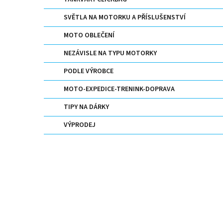
n
e
SVĚTLA NA MOTORKU A PŘÍSLUŠENSTVÍ
l
MOTO OBLEČENÍ
NEZÁVISLE NA TYPU MOTORKY
PODLE VÝROBCE
MOTO-EXPEDICE-TRENINK-DOPRAVA
TIPY NA DÁRKY
VÝPRODEJ