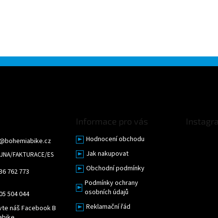
Informace pro vás
Instagr
Hodnocení obchodu
@
bohemiabike.cz
Jak nakupovat
Obchodní podmínky
36 762 773
Podmínky ochrany
osobních údajů
05 504 044
Reklamační řád
vte náš Facebook B
abike