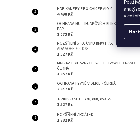
Používá
analýze
HDR KAMERY PRO CHIGEE AIO-6
4 490 Kč
Více in
OCHRANA MULTIFUNKČNÍCH BLINKRŮ DLOUHÁ -
PÁR
Nast
1 272 Kč
ROZŠÍŘENÍ STOJÁNKU BMW F 750, 800, 850 GS +
ADV
VOGE 900 DSX
1 527 Kč
MŘÍŽKA PŘÍDAVNÝCH SVĚTEL BMW LED NANO -
ČERNÁ
3 057 Kč
OCHRANA KYVNÉ VIDLICE - ČERNÁ
2 037 Kč
TANKPAD SET F 750, 800, 850 GS
1 527 Kč
ROZŠÍŘENÍ ZRCÁTEK
1 782 Kč