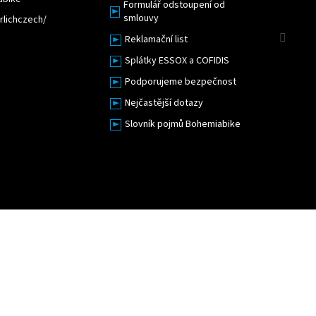
Formulář odstoupení od
smlouvy
lichczech/
Sled
Reklamační list
Splátky ESSOX a COFIDIS
Podporujeme bezpečnost
Nejčastější dotazy
Slovník pojmů Bohemiabike
Upravit nastavení cookies