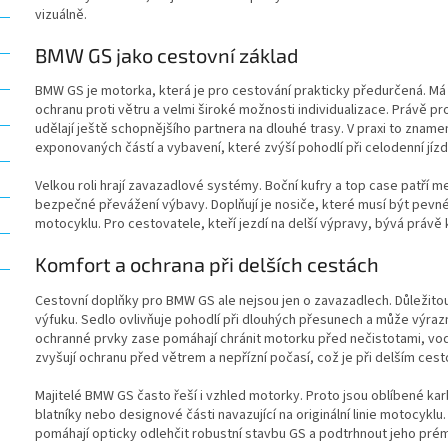
vizuálně.
BMW GS jako cestovní základ
BMW GS je motorka, která je pro cestování prakticky předurčená. Má 
ochranu proti větru a velmi široké možnosti individualizace. Právě pr
udělají ještě schopnějšího partnera na dlouhé trasy. V praxi to znam
exponovaných částí a vybavení, které zvýší pohodlí při celodenní jízd
Velkou roli hrají zavazadlové systémy. Boční kufry a top case patří m
bezpečné převážení výbavy. Doplňují je nosiče, které musí být pevné
motocyklu. Pro cestovatele, kteří jezdí na delší výpravy, bývá právě 
Komfort a ochrana při delších cestách
Cestovní doplňky pro BMW GS ale nejsou jen o zavazadlech. Důležitou r
výfuku. Sedlo ovlivňuje pohodlí při dlouhých přesunech a může výrazně
ochranné prvky zase pomáhají chránit motorku před nečistotami, v
zvyšují ochranu před větrem a nepřízní počasí, což je při delším cest
Majitelé BMW GS často řeší i vzhled motorky. Proto jsou oblíbené k
blatníky nebo designové části navazující na originální linie motocykl
pomáhají opticky odlehčit robustní stavbu GS a podtrhnout jeho prém