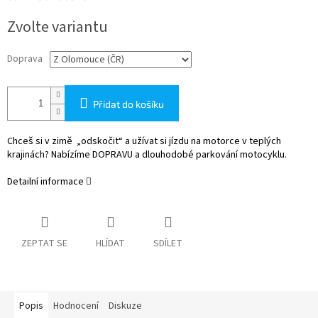
Měrná
Zvolte variantu
cena:
Doprava
Přidat do košíku
Chceš si v zimě „odskočit“ a užívat si jízdu na motorce v teplých
krajinách? Nabízíme DOPRAVU a dlouhodobé parkování motocyklu.
Detailní informace
ZEPTAT SE
HLÍDAT
SDÍLET
Popis
Hodnocení
Diskuze