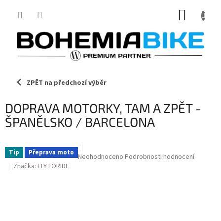
Přejít
NÁKUP
na
obsah
KOŠÍK
ZPĚT na předchozí výběr
DOPRAVA MOTORKY, TAM A ZPĚT -
ŠPANĚLSKO / BARCELONA
Tip
Přeprava moto
Průměrné
Neohodnoceno
Podrobnosti hodnocení
hodnocení
Značka:
FLYTORIDE
produktu
je
0,0
z
5