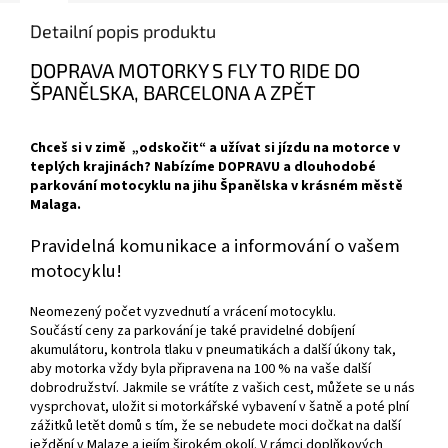
Detailní popis produktu
DOPRAVA MOTORKY S FLY TO RIDE DO
ŠPANĚLSKA, BARCELONA A ZPĚT
Chceš si v zimě „odskočit“ a užívat si jízdu na motorce v
teplých krajinách? Nabízíme DOPRAVU a dlouhodobé
parkování motocyklu na jihu Španělska v krásném městě
Malaga.
Pravidelná komunikace a informování o vašem
motocyklu!
Neomezený počet vyzvednutí a vrácení motocyklu.
Součástí ceny za parkování je také pravidelné dobíjení
akumulátoru, kontrola tlaku v pneumatikách a další úkony tak,
aby motorka vždy byla připravena na 100 % na vaše další
dobrodružství. Jakmile se vrátíte z vašich cest, můžete se u nás
vysprchovat, uložit si motorkářské vybavení v šatně a poté plní
zážitků letět domů s tím, že se nebudete moci dočkat na další
ježdění v Malaze a jejím širokém okolí. V rámci doplňkových