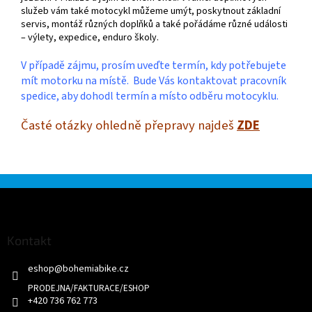
služeb vám také motocykl můžeme umýt, poskytnout základní
servis, montáž různých doplňků a také pořádáme různé události
– výlety, expedice, enduro školy.
V případě zájmu, prosím uveďte termín, kdy potřebujete
mít motorku na místě. Bude Vás kontaktovat pracovník
spedice, aby dohodl termín a místo odběru motocyklu.
Časté otázky ohledně přepravy najdeš
ZDE
Z
á
p
a
Kontakt
t
eshop
@
bohemiabike.cz
í
+420 736 762 773