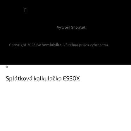
Sledovat na Instagramu
Vytvořil Shoptet
Copyright 2026
Bohemiabike
. Všechna práva vyhrazena.
Upravit
nastavení cookies
×
Splátková kalkulačka ESSOX