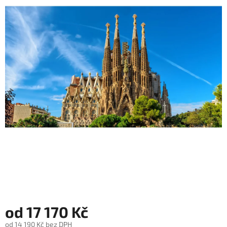
hvězdiček.
od
17 170 Kč
od
14 190 Kč
bez DPH