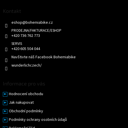
p
a
Kontakt
t
eshop
@
bohemiabike.cz
í
+420 736 762 773
+420 605 504 044
Navštivte náš Facebook Bohemiabike
wunderlichczech/
Informace pro vás
Hodnocení obchodu
Jak nakupovat
Obchodní podmínky
Podmínky ochrany osobních údajů