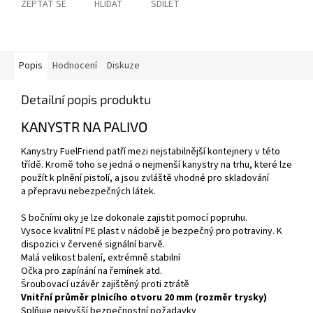
ZEPTAT SE
HLÍDAT
SDÍLET
Popis
Hodnocení
Diskuze
Detailní popis produktu
KANYSTR NA PALIVO
Kanystry FuelFriend patří mezi nejstabilnější kontejnery v této
třídě. Kromě toho se jedná o nejmenší kanystry na trhu, které lze
použít k plnění pistolí, a jsou zvláště vhodné pro skladování
a přepravu nebezpečných látek.
S bočními oky je lze dokonale zajistit pomocí popruhu.
Vysoce kvalitní PE plast v nádobě je bezpečný pro potraviny. K
dispozici v červené signální barvě.
Malá velikost balení, extrémně stabilní
Očka pro zapínání na řemínek atd.
Šroubovací uzávěr zajištěný proti ztrátě
Vnitřní průměr plnicího otvoru 20 mm (rozměr trysky)
Splňuje nejvyšší bezpečnostní požadavky