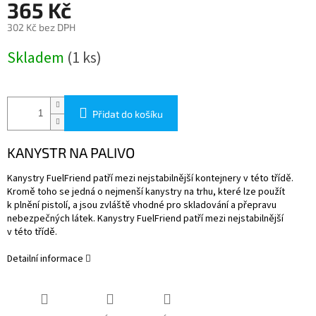
365 Kč
302 Kč bez DPH
Měrná
Skladem
(1 ks)
cena:
Přidat do košíku
KANYSTR NA PALIVO
Kanystry FuelFriend patří mezi nejstabilnější kontejnery v této třídě.
Kromě toho se jedná o nejmenší kanystry na trhu, které lze použít
k plnění pistolí, a jsou zvláště vhodné pro skladování a přepravu
nebezpečných látek.
Kanystry FuelFriend patří mezi nejstabilnější
v této třídě.
Detailní informace