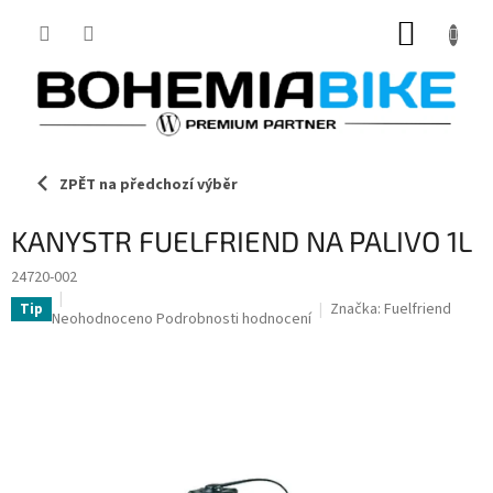
Přejít
NÁKUP
na
obsah
KOŠÍK
ZPĚT na předchozí výběr
KANYSTR FUELFRIEND NA PALIVO 1L
24720-002
Značka:
Fuelfriend
Tip
Průměrné
Neohodnoceno
Podrobnosti hodnocení
hodnocení
produktu
je
0,0
z
5
hvězdiček.