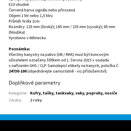
E10 vhodné
Červená barva signálu nebo přirozená
Objem 1 litr nebo 1,5 litru
Průměr hrdla 2cm
Rozměry: 125 mm (široký); 165 mm / 235 mm (vysoký); 65 mm
(hloubka)
Vyrobeno v Německu
Poznámka:
Všechny kanystry na palivo (UN / RKK) musí být koncovým
uživatelem označeny štítkem od 1. června 2015 v souladu
s nařízením GHS / CLP. Samolepicí etikety na kanystr, položka č.
24730-100
(objednávejte samostatně - viz příslušenství).
Doplňkové parametry
Kategorie
:
Kufry, tašky, tankvaky, vaky, popruhy, nosiče
Záruka
:
2 roky
Z
á