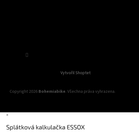
Sledovat na Instagramu
Vytvořil Shoptet
Copyright 2026
Bohemiabike
. Všechna práva vyhrazena.
Upravit
nastavení cookies
×
Splátková kalkulačka ESSOX