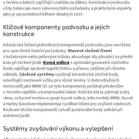
v terénu a tuhost zajišťující stabilitu na dálnici. Konstrukce podvozku
vždy balancuje mezi výkonnostními požadavky a praktickými aspekty
jako je opravitelnost během dlouhých cest.
Klíčové komponenty podvozku a jejich
konstrukce
Inženýrská řešení jednotlivých komponentů podvozku jsou navržena
pro specifické funkční požadavky.
Hlavové složení řízení
s kuželovými nebo jehlovými ložisky absorbuje síly působící na přední
kolo při terénní jízdě.
Kyvná vidlice
s optimální geometrií otočného
bodu zajišťuje správné napětí řetězu a přenos zatížení při různém
nákladu.
Závěsné systémy
využívají excentrické otočné body
umožňující nastavení výšky pro různé terény. U dobrodružných
motocyklů jako BMW GS se tyto komponenty potýkají především
s torzním napětím a kompresními silami. Kritická místa zahrnují sváry
rámu, uchycení motoru a spoje kyvné vidlice, kde modely BMW, Ducati
a Harley Davidson implementují rozdílná řešení pro zvýšení odolnosti.
Rozhraní těchto komponentů vytváří potenciální body selhání při
extrémní jízdě.
Systémy zvyšování výkonu a vylepšení