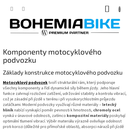
Přejít
NÁKUP
na
obsah
KOŠÍK
Komponenty motocyklového
podvozku
Základy konstrukce motocyklového podvozku
Motocyklový podvozek
tvoří strukturální rám, který podporuje
všechny komponenty a řídí dynamické síly během jízdy. Jeho hlavní
funkce zahrnují rozložení zatížení, udržování stability a kontrolu vibrací,
což je zásadní při jízdě v terénu i při vysokorychlostním průjezdu
zatáčkami. Moderní podvozky využívají různé materiály –
letecký
hliník
nabízí vynikající poměr pevnosti k hmotnosti,
chromoly ocel
vyniká v únavové odolnosti, zatímco
kompozitní materiály
poskytují
optimální tlumení vibrací. Výběr materiálu výrazně ovlivňuje odolnost
proti korozi (důležité pro přímořské oblasti), absorpci nárazů při jízdě