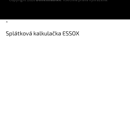
Copyright 2026
Bohemiabike
. Všechna práva vyhrazena.
Upravit
nastavení cookies
×
Splátková kalkulačka ESSOX