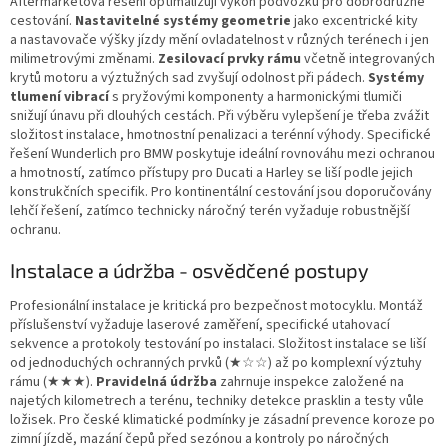
Aftermarketová řešení optimalizují výkon podvozku pro dobrodružné
cestování.
Nastavitelné systémy geometrie
jako excentrické kity
a nastavovače výšky jízdy mění ovladatelnost v různých terénech i jen
milimetrovými změnami.
Zesilovací prvky rámu
včetně integrovaných
krytů motoru a výztužných sad zvyšují odolnost při pádech.
Systémy
tlumení vibrací
s pryžovými komponenty a harmonickými tlumiči
snižují únavu při dlouhých cestách. Při výběru vylepšení je třeba zvážit
složitost instalace, hmotnostní penalizaci a terénní výhody. Specifické
řešení Wunderlich pro BMW poskytuje ideální rovnováhu mezi ochranou
a hmotností, zatímco přístupy pro Ducati a Harley se liší podle jejich
konstrukčních specifik. Pro kontinentální cestování jsou doporučovány
lehčí řešení, zatímco technicky náročný terén vyžaduje robustnější
ochranu.
Instalace a údržba - osvědčené postupy
Profesionální instalace je kritická pro bezpečnost motocyklu. Montáž
příslušenství vyžaduje laserové zaměření, specifické utahovací
sekvence a protokoly testování po instalaci. Složitost instalace se liší
od jednoduchých ochranných prvků (★☆☆) až po komplexní výztuhy
rámu (★★★).
Pravidelná údržba
zahrnuje inspekce založené na
najetých kilometrech a terénu, techniky detekce prasklin a testy vůle
ložisek. Pro české klimatické podmínky je zásadní prevence koroze po
zimní jízdě, mazání čepů před sezónou a kontroly po náročných