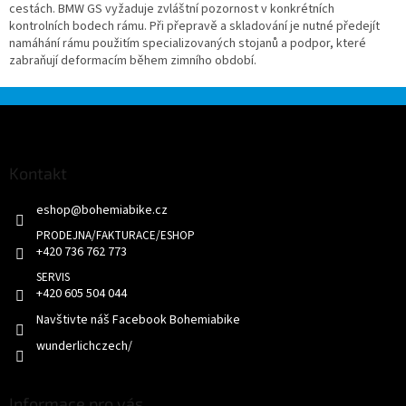
cestách. BMW GS vyžaduje zvláštní pozornost v konkrétních
kontrolních bodech rámu. Při přepravě a skladování je nutné předejít
namáhání rámu použitím specializovaných stojanů a podpor, které
zabraňují deformacím během zimního období.
Z
á
p
a
Kontakt
t
eshop
@
bohemiabike.cz
í
+420 736 762 773
+420 605 504 044
Navštivte náš Facebook Bohemiabike
wunderlichczech/
Informace pro vás