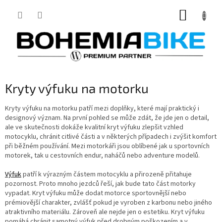
Přejít
NÁKUP
na
obsah
KOŠÍK
Kryty výfuku na motorku
Kryty výfuku na motorku patří mezi doplňky, které mají praktický i
designový význam. Na první pohled se může zdát, že jde jen o detail,
ale ve skutečnosti dokáže kvalitní kryt výfuku zlepšit vzhled
motocyklu, chránit citlivé části a v některých případech i zvýšit komfort
při běžném používání. Mezi motorkáři jsou oblíbené jak u sportovních
motorek, tak u cestovních endur, naháčů nebo adventure modelů.
Výfuk
patří k výrazným částem motocyklu a přirozeně přitahuje
pozornost. Proto mnoho jezdců řeší, jak bude tato část motorky
vypadat. Kryt výfuku může dodat motorce sportovnější nebo
prémiovější charakter, zvlášť pokud je vyroben z karbonu nebo jiného
atraktivního materiálu. Zároveň ale nejde jen o estetiku. Kryt výfuku
pomáhá chránit samotný výfuk před drobným poškozením a v