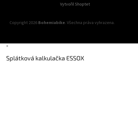
Vytvořil Shoptet
Copyright 2026
Bohemiabike
. Všechna práva vyhrazena.
Upravit
nastavení cookies
×
Splátková kalkulačka ESSOX