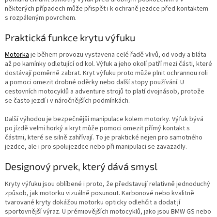
některých případech může přispět i k ochraně jezdce před kontaktem
s rozpáleným povrchem.
Praktická funkce krytu výfuku
Motorka
je během provozu vystavena celé řadě vlivů, od vody a bláta
až po kamínky odletující od kol. Výfuk a jeho okolí patří mezi části, které
dostávají poměrně zabrat. Kryt výfuku proto může plnit ochrannou roli
a pomoci omezit drobné oděrky nebo další stopy používání. U
cestovních motocyklů a adventure strojů to platí dvojnásob, protože
se často jezdí i v náročnějších podmínkách.
Další výhodou je bezpečnější manipulace kolem motorky. Výfuk bývá
po jízdě velmi horký a kryt může pomoci omezit přímý kontakt s
částmi, které se silně zahřívají. To je praktické nejen pro samotného
jezdce, ale i pro spolujezdce nebo při manipulaci se zavazadly.
Designový prvek, který dává smysl
Kryty výfuku jsou oblíbené i proto, že představují relativně jednoduchý
způsob, jak motorku vizuálně posunout. Karbonové nebo kvalitně
tvarované kryty dokážou motorku opticky odlehčit a dodat jí
sportovnější výraz. U prémiovějších motocyklů, jako jsou BMW GS nebo