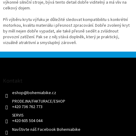
výkonné silniční stroje, bývá tento detail dobře viditelný a má vliv na
celkový dojem.
Při výběru krytu výfuku je důležité sledovat kompatibilitu s konkrétní
motorkou, kvalitu materiálu i přesnost zpracování. Dobře zvolený kryt
by měl nejen dobře vypadat, ale také přesně sedět a zvládnout
provozní zatížení. Pak se z něj stává doplněk, který je praktický,
vizuálně atraktivní a smysluplný zároveň.
Z
á
p
a
Kontakt
t
eshop
@
bohemiabike.cz
í
+420 736 762 773
+420 605 504 044
Navštivte náš Facebook Bohemiabike