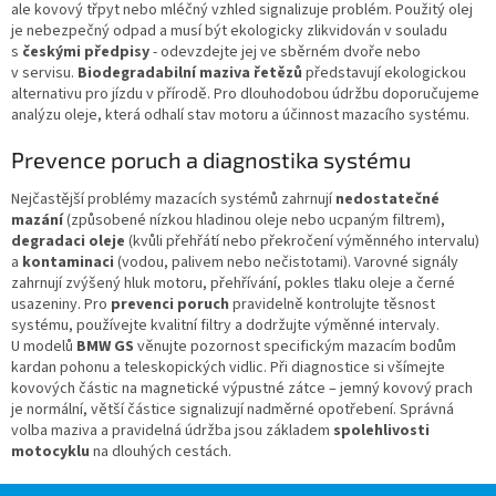
ale kovový třpyt nebo mléčný vzhled signalizuje problém. Použitý olej
je nebezpečný odpad a musí být ekologicky zlikvidován v souladu
s
českými předpisy
- odevzdejte jej ve sběrném dvoře nebo
v servisu.
Biodegradabilní maziva řetězů
představují ekologickou
alternativu pro jízdu v přírodě. Pro dlouhodobou údržbu doporučujeme
analýzu oleje, která odhalí stav motoru a účinnost mazacího systému.
Prevence poruch a diagnostika systému
Nejčastější problémy mazacích systémů zahrnují
nedostatečné
mazání
(způsobené nízkou hladinou oleje nebo ucpaným filtrem),
degradaci oleje
(kvůli přehřátí nebo překročení výměnného intervalu)
a
kontaminaci
(vodou, palivem nebo nečistotami). Varovné signály
zahrnují zvýšený hluk motoru, přehřívání, pokles tlaku oleje a černé
usazeniny. Pro
prevenci poruch
pravidelně kontrolujte těsnost
systému, používejte kvalitní filtry a dodržujte výměnné intervaly.
U modelů
BMW GS
věnujte pozornost specifickým mazacím bodům
kardan pohonu a teleskopických vidlic. Při diagnostice si všímejte
kovových částic na magnetické výpustné zátce – jemný kovový prach
je normální, větší částice signalizují nadměrné opotřebení. Správná
volba maziva a pravidelná údržba jsou základem
spolehlivosti
motocyklu
na dlouhých cestách.