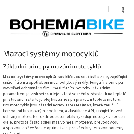
Přejít
NÁKUP
na
obsah
KOŠÍK
Mazací systémy motocyklů
Základní principy mazání motocyklů
Mazací systémy motocyklů
jsou klíčovou součástí stroje, zajišťující
snížení tření a opotřebení mezi pohyblivými díly. Fungují na principu
vytvoření ochranného filmu mezi třecími povrchy. Základním
parametrem je
viskozita oleje
, která se mění v závislosti na teplotě -
při studeném startu je olej hustší než při provozní teplotě motoru.
Pro motocykly jsou zásadní normy
JASO MA/MA2
, které zaručují
kompatibilitu s mokrými spojkami, a klasifikace
API
, určující úroveň
ochrany motoru. Na rozdíl od automobilů vyžadují motocykly speciální
oleje, protože často sdílejí mazivo mezi motorem, převodovkou
a spojkou, což vyžaduje optimalizaci pro všechny tyto komponenty
současně.