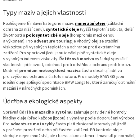
Typy maziv a jejich vlastnosti
Rozlišujeme tři hlavní kategorie maziv:
minerální oleje
(základní
ochrana za nižší cenu),
syntetické oleje
(vyšší teplotní stabilita, delší
životnost) a
polosyntetické oleje
(kompromis mezi cenou
a výkonem). Pro
adventure touring
je vhodný olej se stabilní
viskozitou při vysokých teplotách a ochranou proti extrémnímu
zatížení. Pro sportovní jízdu jsou ideální plně syntetické oleje
s vysokým indexem viskozity.
Řetězová maziva
vyžadují speciální
vlastnosti - přilnavost, odolnost proti odstřiku a ochranu proti korozi.
Moderní
premium motocyklová maziva
často obsahují aditiva
pro zvýšenou ochranu a čistotu motoru. Pro modely BMW GS jsou
ideální oleje splňující specifikace BMW Longlife, které zaručují optimální
mazání i v náročných podmínkách.
Údržba a ekologické aspekty
Správná
údržba mazacího systému
zahrnuje pravidelné kontroly
hladiny oleje (před každou jízdou) a výměny podle doporučení výrobce.
Pro
adventure motocykly
často platí zkrácené intervaly při jízdě
v prašném prostředí nebo při častém zatížení. Při kontrole oleje
sledujte nejen množství, ale i barvu a konzistenci - tmavnutí je normální,