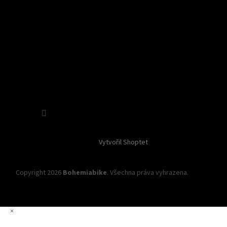
Sledovat na Instagramu
Vytvořil Shoptet
Copyright 2026
Bohemiabike
. Všechna práva vyhrazena.
Upravit
nastavení cookies
×