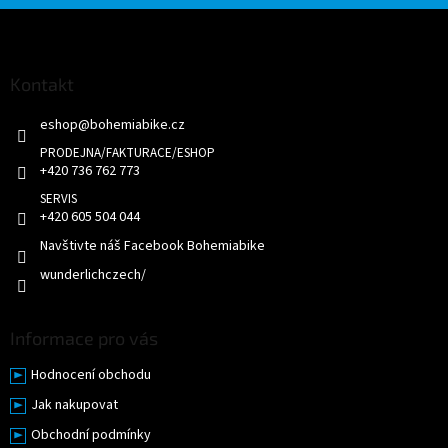
Z
á
p
a
Kontakt
t
eshop
@
bohemiabike.cz
í
+420 736 762 773
+420 605 504 044
Navštivte náš Facebook Bohemiabike
wunderlichczech/
Informace pro vás
Hodnocení obchodu
Jak nakupovat
Obchodní podmínky