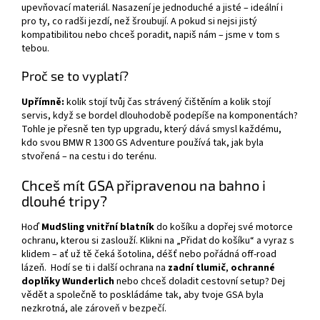
upevňovací materiál. Nasazení je jednoduché a jisté – ideální i
pro ty, co radši jezdí, než šroubují. A pokud si nejsi jistý
kompatibilitou nebo chceš poradit, napiš nám – jsme v tom s
tebou.
Proč se to vyplatí?
Upřímně:
kolik stojí tvůj čas strávený čištěním a kolik stojí
servis, když se bordel dlouhodobě podepíše na komponentách?
Tohle je přesně ten typ upgradu, který dává smysl každému,
kdo svou BMW R 1300 GS Adventure používá tak, jak byla
stvořená – na cestu i do terénu.
Chceš mít GSA připravenou na bahno i
dlouhé tripy?
Hoď
MudSling vnitřní blatník
do košíku a dopřej své motorce
ochranu, kterou si zaslouží. Klikni na „Přidat do košíku“ a vyraz s
klidem – ať už tě čeká šotolina, déšť nebo pořádná off-road
lázeň.
Hodí se ti i další ochrana na
zadní tlumič
,
ochranné
doplňky Wunderlich
nebo chceš doladit cestovní setup? Dej
vědět a společně to poskládáme tak, aby tvoje GSA byla
nezkrotná, ale zároveň v bezpečí.