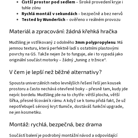
Čistší prostor pod sedlem
– široké provedení kryje i
tuhle zónu
Rychlá montáž v sekundách
– bezpečně a bez nervů
Tested by Wunderlich
– ověřeno v reálném provozu
Materiál a zpracování: žádná křehká hračka
MudSling je vstřikovaný z odolného
3mm polypropylenu
. Má
jemnou texturu, která perfektně ladí s ostatními plastovými
povrchy na GS. Takže nejen že to funguje, ale i to vypadá jako
originální součást motorky – žádný „tuning z tržnice“.
V čem je lepší než běžné alternativy?
Spousta univerzálních nebo levnějších řešení řeší jen kousek
prostoru a často nechává otevřené boky – přesně tam, kudy jde
nejvíc bordelu. MudSling jde na to chytře: větší plocha, větší
šířka, přesné lícování k rámu. A když se k tomu přidá fakt, že už
nepotřebuješ sériový kryt tlumiče, dostáváš funkční upgrade,
ne jen kosmetiku.
Montáž: rychlá, bezpečná, bez drama
Součástí balení je podrobný montážní návod a odpovídající