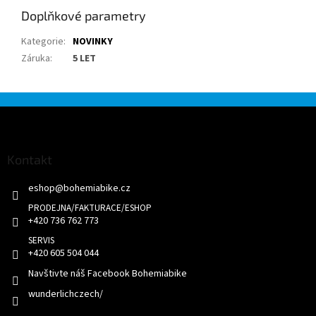
Doplňkové parametry
Kategorie
:
NOVINKY
Záruka
:
5 LET
Z
á
p
a
Kontakt
t
eshop
@
bohemiabike.cz
í
+420 736 762 773
+420 605 504 044
Navštivte náš Facebook Bohemiabike
wunderlichczech/