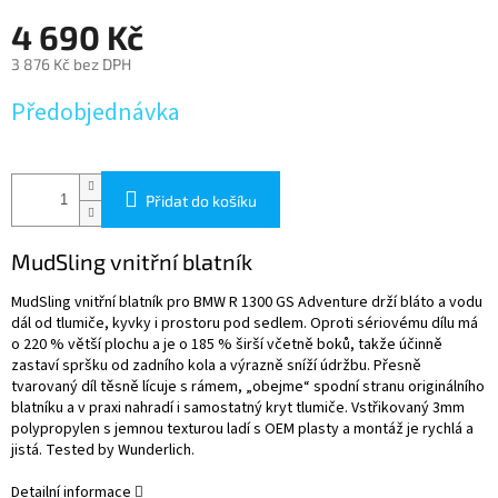
4 690 Kč
3 876 Kč bez DPH
Měrná
Předobjednávka
cena:
Přidat do košíku
MudSling vnitřní blatník
MudSling vnitřní blatník pro BMW R 1300 GS Adventure drží bláto a vodu
dál od tlumiče, kyvky i prostoru pod sedlem. Oproti sériovému dílu má
o 220 % větší plochu a je o 185 % širší včetně boků, takže účinně
zastaví spršku od zadního kola a výrazně sníží údržbu. Přesně
tvarovaný díl těsně lícuje s rámem, „obejme“ spodní stranu originálního
blatníku a v praxi nahradí i samostatný kryt tlumiče. Vstřikovaný 3mm
polypropylen s jemnou texturou ladí s OEM plasty a montáž je rychlá a
jistá. Tested by Wunderlich.
Detailní informace