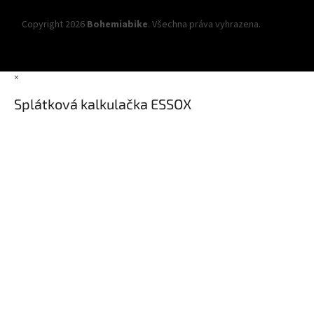
Copyright 2026
Bohemiabike
. Všechna práva vyhrazena.
Upravit
nastavení cookies
×
Splátková kalkulačka ESSOX