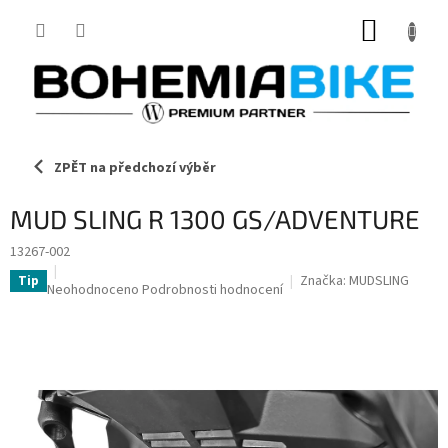
Přejít
NÁKUP
na
obsah
KOŠÍK
ZPĚT na předchozí výběr
MUD SLING R 1300 GS/ADVENTURE
13267-002
Značka:
MUDSLING
Tip
Průměrné
Neohodnoceno
Podrobnosti hodnocení
hodnocení
produktu
je
0,0
z
5
hvězdiček.