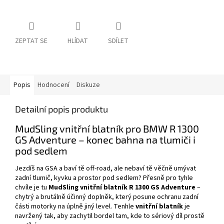
ZEPTAT SE
HLÍDAT
SDÍLET
Popis
Hodnocení
Diskuze
Detailní popis produktu
MudSling vnitřní blatník pro BMW R 1300
GS Adventure – konec bahna na tlumiči i
pod sedlem
Jezdíš na GSA a baví tě off-road, ale nebaví tě věčně umývat
zadní tlumič, kyvku a prostor pod sedlem? Přesně pro tyhle
chvíle je tu
MudSling vnitřní blatník R 1300 GS Adventure
–
chytrý a brutálně účinný doplněk, který posune ochranu zadní
části motorky na úplně jiný level. Tenhle
vnitřní blatník
je
navržený tak, aby zachytil bordel tam, kde to sériový díl prostě