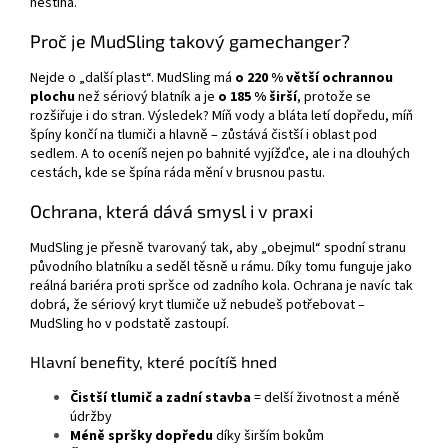
nestíhá.
Proč je MudSling takový gamechanger?
Nejde o „další plast“. MudSling má
o 220 % větší ochrannou
plochu
než sériový blatník a je
o 185 % širší
, protože se
rozšiřuje i do stran. Výsledek? Míň vody a bláta letí dopředu, míň
špíny končí na tlumiči a hlavně – zůstává čistší i oblast pod
sedlem. A to oceníš nejen po bahnité vyjížďce, ale i na dlouhých
cestách, kde se špína ráda mění v brusnou pastu.
Ochrana, která dává smysl i v praxi
MudSling je přesně tvarovaný tak, aby „obejmul“ spodní stranu
původního blatníku a seděl těsně u rámu. Díky tomu funguje jako
reálná bariéra proti spršce od zadního kola. Ochrana je navíc tak
dobrá, že sériový kryt tlumiče už nebudeš potřebovat –
MudSling ho v podstatě zastoupí.
Hlavní benefity, které pocítíš hned
Čistší tlumič a zadní stavba
= delší životnost a méně
údržby
Méně spršky dopředu
díky širším bokům