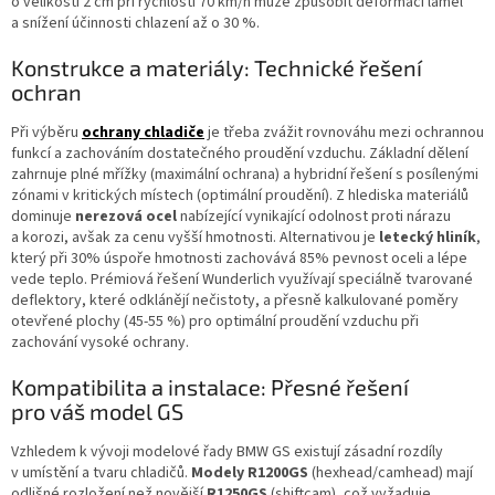
o velikosti 2 cm při rychlosti 70 km/h může způsobit deformaci lamel
a snížení účinnosti chlazení až o 30 %.
Konstrukce a materiály: Technické řešení
ochran
Při výběru
ochrany chladiče
je třeba zvážit rovnováhu mezi ochrannou
funkcí a zachováním dostatečného proudění vzduchu. Základní dělení
zahrnuje plné mřížky (maximální ochrana) a hybridní řešení s posílenými
zónami v kritických místech (optimální proudění). Z hlediska materiálů
dominuje
nerezová ocel
nabízející vynikající odolnost proti nárazu
a korozi, avšak za cenu vyšší hmotnosti. Alternativou je
letecký hliník
,
který při 30% úspoře hmotnosti zachovává 85% pevnost oceli a lépe
vede teplo. Prémiová řešení Wunderlich využívají speciálně tvarované
deflektory, které odklánějí nečistoty, a přesně kalkulované poměry
otevřené plochy (45-55 %) pro optimální proudění vzduchu při
zachování vysoké ochrany.
Kompatibilita a instalace: Přesné řešení
pro váš model GS
Vzhledem k vývoji modelové řady BMW GS existují zásadní rozdíly
v umístění a tvaru chladičů.
Modely R1200GS
(hexhead/camhead) mají
odlišné rozložení než novější
R1250GS
(shiftcam), což vyžaduje