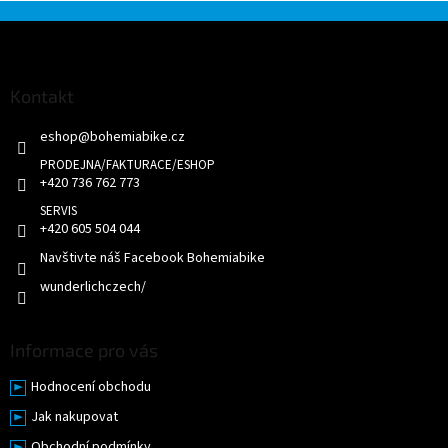
Z
á
p
a
Kontakt
t
eshop
@
bohemiabike.cz
í
+420 736 762 773
+420 605 504 044
Navštivte náš Facebook Bohemiabike
wunderlichczech/
Informace pro vás
Hodnocení obchodu
Jak nakupovat
Obchodní podmínky