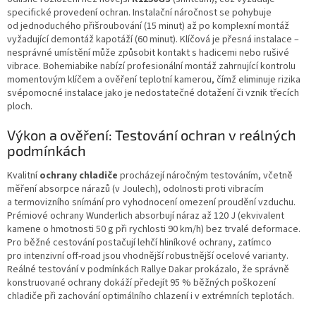
specifické provedení ochran. Instalační náročnost se pohybuje
od jednoduchého přišroubování (15 minut) až po komplexní montáž
vyžadující demontáž kapotáží (60 minut). Klíčová je přesná instalace –
nesprávné umístění může způsobit kontakt s hadicemi nebo rušivé
vibrace. Bohemiabike nabízí profesionální montáž zahrnující kontrolu
momentovým klíčem a ověření teplotní kamerou, čímž eliminuje rizika
svépomocné instalace jako je nedostatečné dotažení či vznik třecích
ploch.
Výkon a ověření: Testování ochran v reálných
podmínkách
Kvalitní
ochrany chladiče
procházejí náročným testováním, včetně
měření absorpce nárazů (v Joulech), odolnosti proti vibracím
a termovizního snímání pro vyhodnocení omezení proudění vzduchu.
Prémiové ochrany Wunderlich absorbují náraz až 120 J (ekvivalent
kamene o hmotnosti 50 g při rychlosti 90 km/h) bez trvalé deformace.
Pro běžné cestování postačují lehčí hliníkové ochrany, zatímco
pro intenzivní off-road jsou vhodnější robustnější ocelové varianty.
Reálné testování v podmínkách Rallye Dakar prokázalo, že správně
konstruované ochrany dokáží předejít 95 % běžných poškození
chladiče při zachování optimálního chlazení i v extrémních teplotách.