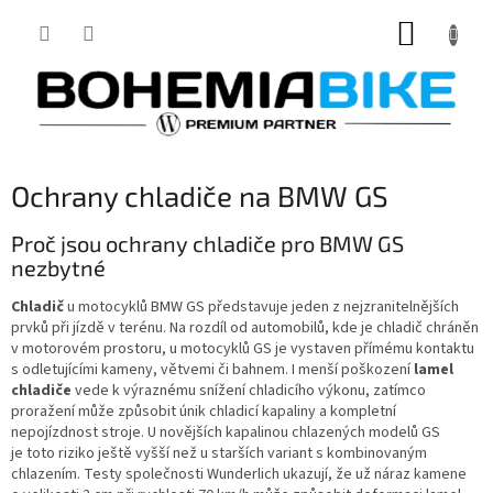
Přejít
NÁKUP
na
obsah
KOŠÍK
Ochrany chladiče na BMW GS
Proč jsou ochrany chladiče pro BMW GS
nezbytné
Chladič
u motocyklů BMW GS představuje jeden z nejzranitelnějších
prvků při jízdě v terénu. Na rozdíl od automobilů, kde je chladič chráněn
v motorovém prostoru, u motocyklů GS je vystaven přímému kontaktu
s odletujícími kameny, větvemi či bahnem. I menší poškození
lamel
chladiče
vede k výraznému snížení chladicího výkonu, zatímco
proražení může způsobit únik chladicí kapaliny a kompletní
nepojízdnost stroje. U novějších kapalinou chlazených modelů GS
je toto riziko ještě vyšší než u starších variant s kombinovaným
chlazením. Testy společnosti Wunderlich ukazují, že už náraz kamene