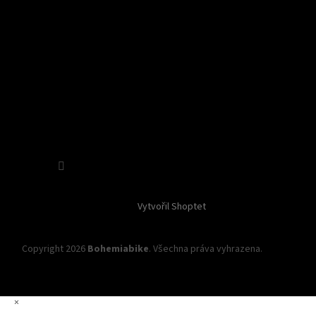
Sledovat na Instagramu
Vytvořil Shoptet
Copyright 2026
Bohemiabike
. Všechna práva vyhrazena.
Upravit
nastavení cookies
×