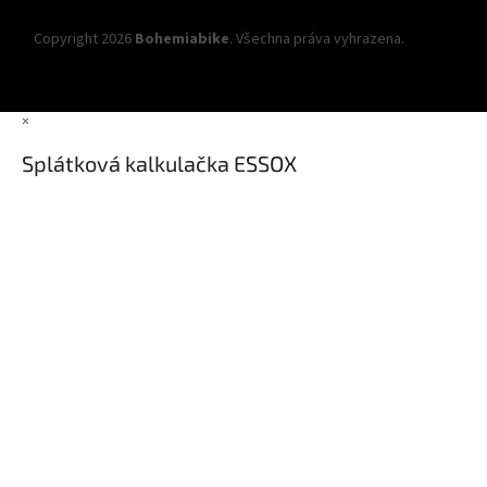
Copyright 2026
Bohemiabike
. Všechna práva vyhrazena.
Upravit
nastavení cookies
×
Splátková kalkulačka ESSOX