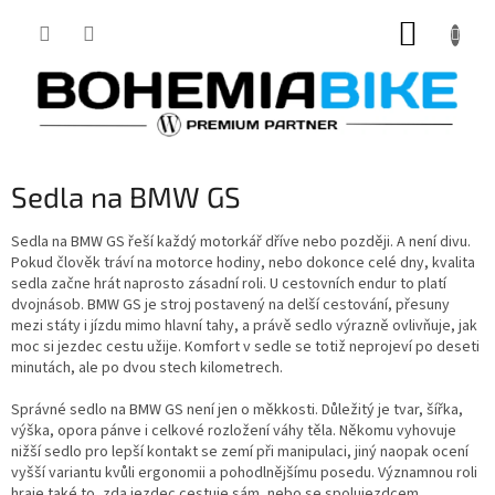
Přejít
NÁKUP
na
obsah
KOŠÍK
Sedla na BMW GS
Sedla na BMW GS řeší každý motorkář dříve nebo později. A není divu.
Pokud člověk tráví na motorce hodiny, nebo dokonce celé dny, kvalita
sedla začne hrát naprosto zásadní roli. U cestovních endur to platí
dvojnásob. BMW GS je stroj postavený na delší cestování, přesuny
mezi státy i jízdu mimo hlavní tahy, a právě sedlo výrazně ovlivňuje, jak
moc si jezdec cestu užije. Komfort v sedle se totiž neprojeví po deseti
minutách, ale po dvou stech kilometrech.
Správné sedlo na BMW GS není jen o měkkosti. Důležitý je tvar, šířka,
výška, opora pánve i celkové rozložení váhy těla. Někomu vyhovuje
nižší sedlo pro lepší kontakt se zemí při manipulaci, jiný naopak ocení
vyšší variantu kvůli ergonomii a pohodlnějšímu posedu. Významnou roli
hraje také to, zda jezdec cestuje sám, nebo se spolujezdcem.