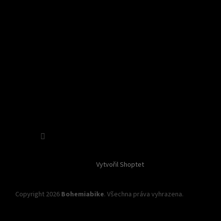
Sledovat na Instagramu
Vytvořil Shoptet
Copyright 2026
Bohemiabike
. Všechna práva vyhrazena.
Upravit
nastavení cookies