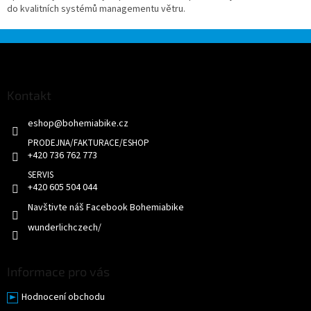
do kvalitních systémů managementu větru.
Z
á
p
a
Kontakt
t
eshop
@
bohemiabike.cz
í
+420 736 762 773
+420 605 504 044
Navštivte náš Facebook Bohemiabike
wunderlichczech/
Informace pro vás
Hodnocení obchodu