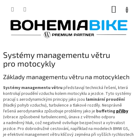
Přejít
NÁKUP
na
obsah
KOŠÍK
Systémy managementu větru
pro motocykly
Základy managementu větru na motocyklech
Systémy managementu větru
představují technická řešení, která
kontrolují proudění vzduchu kolem motocyklu a jezdce. Tyto systémy
pracují s aerodynamickými principy jako jsou
laminární proudění
(hladký pohyb vzduchu), turbulence a tlakové rozdíly. Nesprávně
řešená aerodynamika způsobuje problémy jako je
buffeting
přilby
(vibrace způsobené turbulencemi), únava z větrného odporu
a nadměrný hluk, což negativně ovlivňuje bezpečnost a vytrvalost
jezdce. Pro dobrodružné cestování, například na modelech BMW GS,
je efektivní management větru klíčový zejména při vyšších rychlostech