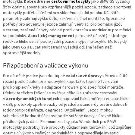
motocyklu.
Dobrodružné
cestovní motocykly
jako BMW GS vyžadují
štíty optimalizované pro vzpřímenější pozici jezdce, zatímco sportovní
motocykly potřebují řešení pro skloněnou jízdní polohu. Důležité
parametry zahrnují výšku štítu, zakřivení a úhel montáže. Specifické
potřeby pro adventure jezdce zahrnují: ventilaci pro pomalou jízdu
v terénu, zesílené úchyty odolné proti vibracím a modularitu pro měnící
se podmínky.
Akustický management
je rovněž důležitý - strategie
redukce hluku se liší podle jízdní pozice a typu motocyklu. Motocykly
jako BMW GS a Ducati Multistrada vyžadují odlišná řešení než
sportovnější modely.
Přizpůsobení a validace výkonu
Pro náročné jezdce jsou dostupné
zakázkové úpravy
větrnýcn štítů:
řezání podle šablon pro neobvyklé kapotáže, tepelné tvarování
pro komplexní křivky a adaptace hardwaru pro specifické montáže.
Efektivita těchto řešení se ověřuje několika způsoby: testování
v
aerodynamických tunelech
(mapování tlaku, měření redukce hluku
v dB), protokoly zpětné vazby od jezdců a standardy testů odolnosti
(odolnost proti nárazu, degradaci UV zářením). Jezdci mohou
subjektivně hodnotit účinnost podle snížené únavy a úrovně hluku
při dlouhých jízdách. Premium značky jako Wunderlich pro BMW
motocykly podrobují své produkty důkladnému testování, což zajišťuje
optimální výkon v reálných podmínkách a ospravedlňuje investici