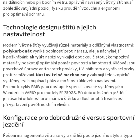
na dálnicích nebo při bočním větru. Správně navržený větrný štít musí
zohledňovat jízdní pozici, fyziku proudění vzduchu a ergonomii
pro optimální ochranu.
Technologie designu štítů a jejich
nastavitelnost
Moderní větrné štíty využívají různé materiály s odlišnými vlastnostmi:
polykarbonát
vyniká odolností proti nárazu, ale je náchylnější
k poškrábání;
akrylát
nabízí vynikající optickou čistotu; kompozitní
materiály poskytují optimální poměr pevnosti a hmotnosti. Klíčové jsou
povrchové úpravy: anti-scratch povlaky, UV inhibitory a vyhřívací prvky
proti zamlžování.
Nastavitelné mechanismy
zahrnují teleskopické
systémy, rychloupínací páky a možnosti úhlového nastavení.
Pro motocykly BMW jsou dostupné specializované systémy jako
Wunderlich VARIO pro modely R1250GS. Při dobrodružném ježdění
je zásadní odolnost proti nárazu štěrku a dlouhodobá trvanlivost
při vystavení povětrnostním vlivům.
Konfigurace pro dobrodružné versus sportovní
jezdění
Řešení managementu větru se výrazně liší podle jízdního stylu a typu