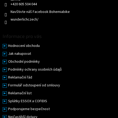
v
+420 605 504 044
ý
p
Navštivte náš Facebook Bohemiabike
i
wunderlichczech/
s
u
Informace pro vás
Hodnocení obchodu
Jak nakupovat
Obchodní podmínky
Podmínky ochrany osobních údajů
Reklamační řád
Formulář odstoupení od smlouvy
Reklamační list
Splátky ESSOX a COFIDIS
Podporujeme bezpečnost
Nejčastější dotazy