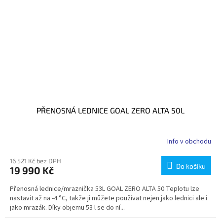
PŘENOSNÁ LEDNICE GOAL ZERO ALTA 50L
Info v obchodu
16 521 Kč bez DPH
Do košíku
19 990 Kč
Přenosná lednice/mraznička 53L GOAL ZERO ALTA 50 Teplotu lze
nastavit až na -4 °C, takže ji můžete používat nejen jako lednici ale i
jako mrazák. Díky objemu 53 l se do ní...