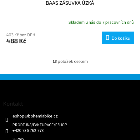
BAAS ZÁSUVKA ÚZKÁ
Skladem u nás do 7 pracovních dnů
403 Kč bez DPH
Do košíku
488 Kč
13
položek celkem
O
v
l
á
Z
d
á
a
p
c
a
Kontakt
í
t
p
eshop
@
bohemiabike.cz
í
r
v
k
+420 736 762 773
y