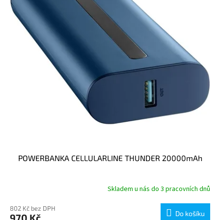
p
r
o
d
u
k
t
ů
POWERBANKA CELLULARLINE THUNDER 20000mAh
Skladem u nás do 3 pracovních dnů
802 Kč bez DPH
Do košíku
970 Kč