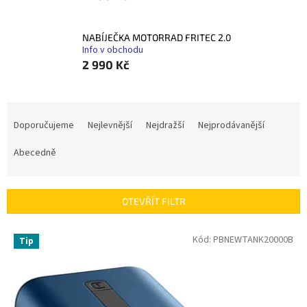
NABÍJEČKA MOTORRAD FRITEC 2.0
Info v obchodu
2 990 Kč
Ř
a
Doporučujeme
Nejlevnější
Nejdražší
Nejprodávanější
z
e
Abecedně
n
í
p
OTEVŘÍT FILTR
r
o
V
Kód:
PBNEWTANK20000B
Tip
d
ý
u
p
k
i
t
s
ů