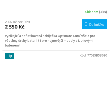
Skladem
(3 ks)
2 107 Kč bez DPH
Do košíku
2 550 Kč
Vynikající a sofistikovaná nabíječka Optimate 4 umí vše a pro
všechny druhy baterií ! I pro nejnovější modely s Lithiovými
bateriemi!
Kód:
77025B5B630
Tip