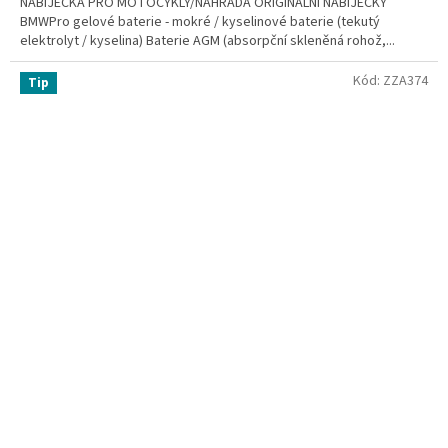
NABÍJEČKA PRO MOTOCYKLY/NÁHRADA ORIGINÁLNÍ NABÍJEČKY
BMWPro gelové baterie - mokré / kyselinové baterie (tekutý
elektrolyt / kyselina) Baterie AGM (absorpční skleněná rohož,...
Kód:
ZZA374
Tip