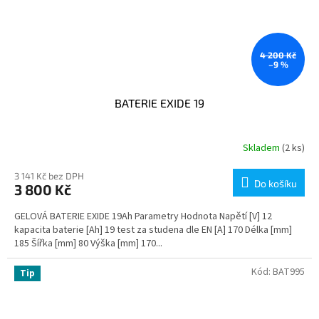
4 200 Kč
–9 %
BATERIE EXIDE 19
Skladem
(2 ks)
3 141 Kč bez DPH
Do košíku
3 800 Kč
GELOVÁ BATERIE EXIDE 19Ah Parametry Hodnota Napětí [V] 12
kapacita baterie [Ah] 19 test za studena dle EN [A] 170 Délka [mm]
185 Šířka [mm] 80 Výška [mm] 170...
Kód:
BAT995
Tip