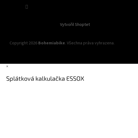
Sledovat na Instagramu
Vytvořil Shoptet
Copyright 2026
Bohemiabike
. Všechna práva vyhrazena.
Upravit
nastavení cookies
×
Splátková kalkulačka ESSOX