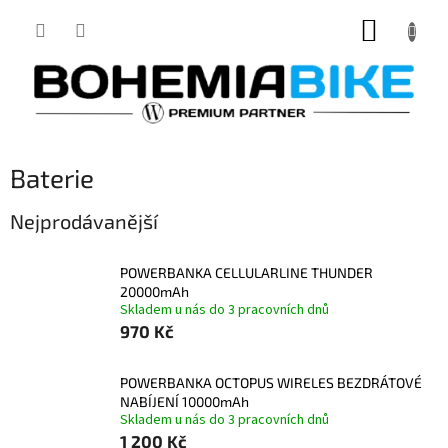
Přejít
NÁKUP
na
obsah
KOŠÍK
Baterie
Nejprodávanější
POWERBANKA CELLULARLINE THUNDER
20000mAh
Skladem u nás do 3 pracovních dnů
970 Kč
POWERBANKA OCTOPUS WIRELES BEZDRÁTOVÉ
NABÍJENÍ 10000mAh
Skladem u nás do 3 pracovních dnů
1 200 Kč