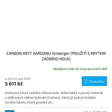
CARBON KRYT KARDANU Ilmberger (POUŽITÍ S KRYTEM
ZADNÍHO KOLA)
Skladem u nás do 10 pracovních dnů
4 637 Kč bez DPH
Do košíku
5 611 Kč
Karbonový kryt zadního náhonu kola. Velmi lehký a pevný materiál
z uhlíkových vláken hybridní (Carbon), který je pokryt lesklým
tvrdým lakem, který proniká do...