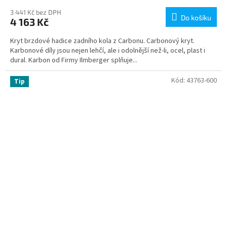
3 441 Kč bez DPH
Do košíku
4 163 Kč
Kryt brzdové hadice zadního kola z Carbonu. Carbonový kryt.
Karbonové díly jsou nejen lehčí, ale i odolnější než-li, ocel, plast i
dural. Karbon od Firmy Ilmberger splňuje...
Kód:
43763-600
Tip