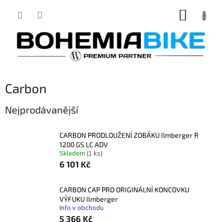
Přejít
NÁKUP
na
obsah
KOŠÍK
Carbon
Nejprodávanější
CARBON PRODLOUŽENÍ ZOBÁKU Ilmberger R
1200 GS LC ADV
Skladem
(1 ks)
6 101 Kč
CARBON CAP PRO ORIGINÁLNÍ KONCOVKU
VÝFUKU Ilmberger
Info v obchodu
5 366 Kč