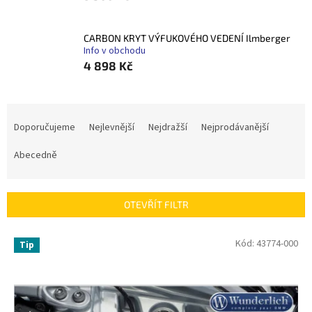
CARBON KRYT VÝFUKOVÉHO VEDENÍ Ilmberger
Info v obchodu
4 898 Kč
Ř
a
Doporučujeme
Nejlevnější
Nejdražší
Nejprodávanější
z
e
Abecedně
n
í
p
OTEVŘÍT FILTR
r
o
V
Kód:
43774-000
Tip
d
ý
u
p
k
i
t
s
ů