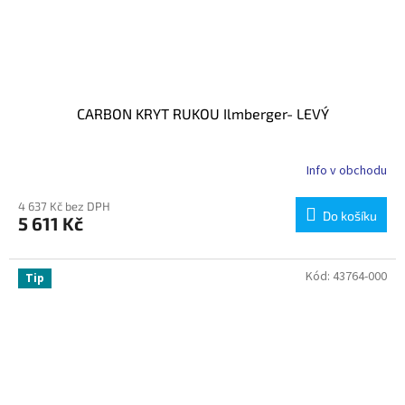
CARBON KRYT RUKOU Ilmberger- LEVÝ
Info v obchodu
4 637 Kč bez DPH
Do košíku
5 611 Kč
Kód:
43764-000
Tip