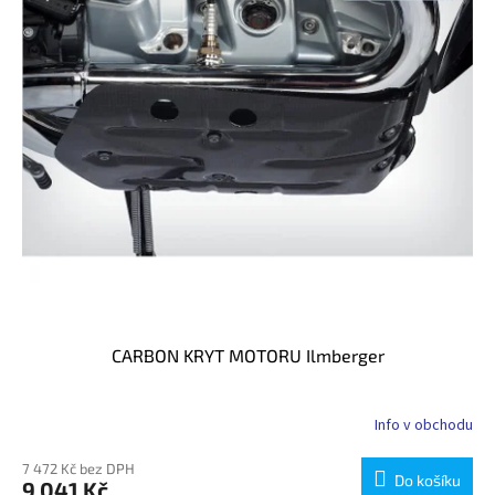
p
r
o
d
u
k
t
ů
CARBON KRYT MOTORU Ilmberger
Info v obchodu
7 472 Kč bez DPH
Do košíku
9 041 Kč