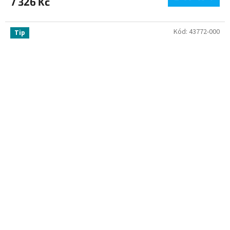
7 326 Kč
Kód:
43772-000
Tip