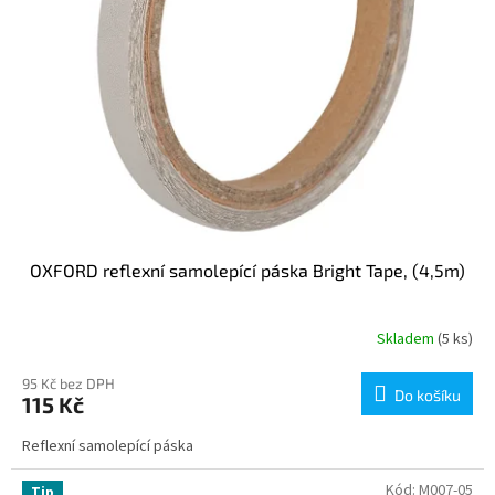
u
k
t
ů
OXFORD reflexní samolepící páska Bright Tape, (4,5m)
Skladem
(5 ks)
95 Kč bez DPH
Do košíku
115 Kč
Reflexní samolepící páska
Kód:
M007-05
Tip