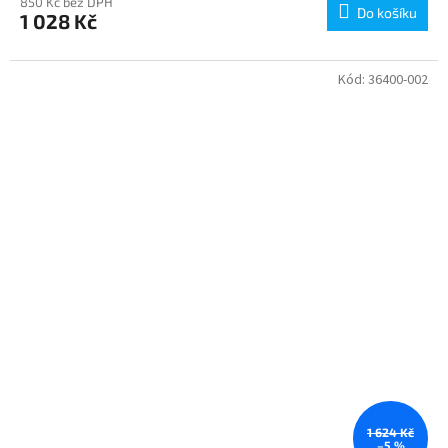
850 Kč bez DPH
Do košíku
1 028 Kč
Kód:
36400-002
1 624 Kč
–5 %