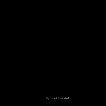
Sledovat na Instagramu
Vytvořil Shoptet