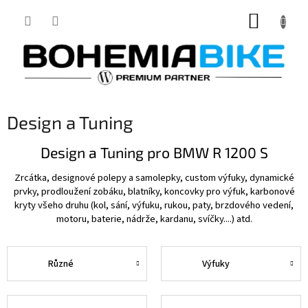
Přejít
NÁKUP
na
obsah
KOŠÍK
Design a Tuning
Design a Tuning pro BMW R 1200 S
Zrcátka, designové polepy a samolepky, custom výfuky, dynamické
prvky, prodloužení zobáku, blatníky, koncovky pro výfuk, karbonové
kryty všeho druhu (kol, sání, výfuku, rukou, paty, brzdového vedení,
motoru, baterie, nádrže, kardanu, svíčky....) atd.
Různé
Výfuky