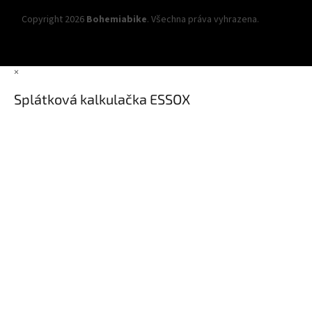
Copyright 2026
Bohemiabike
. Všechna práva vyhrazena.
Upravit
nastavení cookies
×
Splátková kalkulačka ESSOX