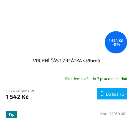
1 624 Kč
–5 %
VRCHNÍ ČÁST ZRCÁTKA stříbrná
Skladem u nás do 7 pracovních dnů
1 274 Kč bez DPH
Do košíku
1 542 Kč
Kód:
28950-001
Tip