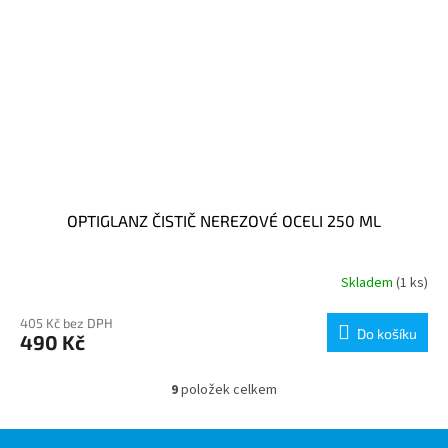
OPTIGLANZ ČISTIČ NEREZOVÉ OCELI 250 ML
Skladem
(1 ks)
405 Kč bez DPH
Do košíku
490 Kč
9
položek celkem
O
v
l