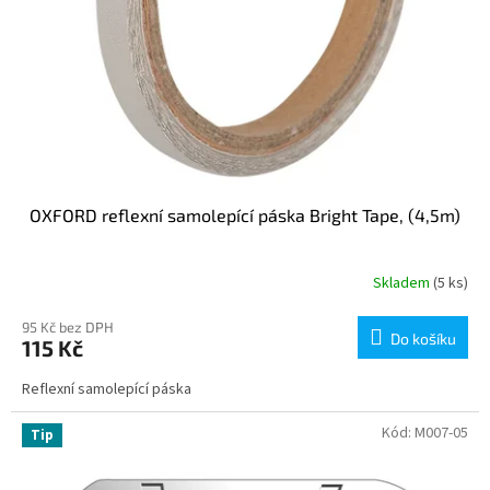
t
ů
OXFORD reflexní samolepící páska Bright Tape, (4,5m)
Skladem
(5 ks)
95 Kč bez DPH
Do košíku
115 Kč
Reflexní samolepící páska
Kód:
M007-05
Tip