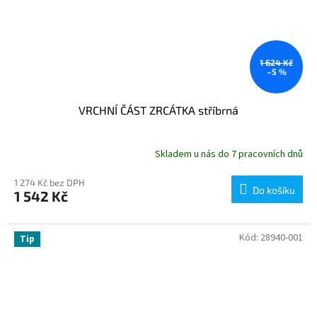
1 624 Kč
–5 %
VRCHNÍ ČÁST ZRCÁTKA stříbrná
Skladem u nás do 7 pracovních dnů
1 274 Kč bez DPH
Do košíku
1 542 Kč
Kód:
28940-001
Tip