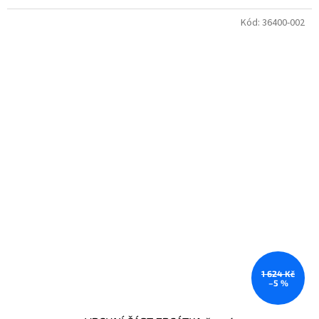
Kód:
36400-002
1 624 Kč
–5 %