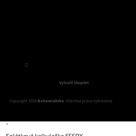
Sledovat na Instagramu
Vytvořil Shoptet
Copyright 2026
Bohemiabike
. Všechna práva vyhrazena.
Upravit
nastavení cookies
×
Splátková kalkulačka ESSOX