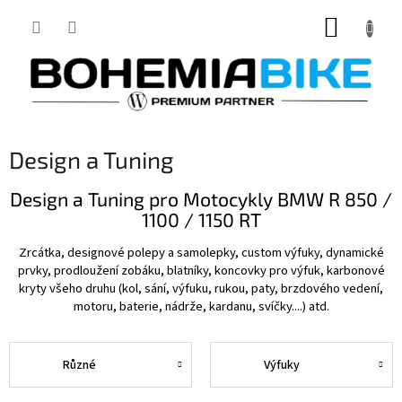
Přejít
NÁKUP
na
obsah
KOŠÍK
Design a Tuning
Design a Tuning pro Motocykly BMW R 850 /
1100 / 1150 RT
Zrcátka, designové polepy a samolepky, custom výfuky, dynamické
prvky, prodloužení zobáku, blatníky, koncovky pro výfuk, karbonové
kryty všeho druhu (kol, sání, výfuku, rukou, paty, brzdového vedení,
motoru, baterie, nádrže, kardanu, svíčky....) atd.
Různé
Výfuky