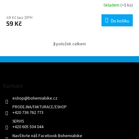
Skladem
(>5 ks)
49 Kč bez DPH
Do košíku
59 Kč
2
položek celkem
O
v
l
á
Z
d
á
a
p
c
a
Kontakt
í
t
p
eshop
@
bohemiabike.cz
í
r
v
k
+420 736 762 773
y
v
+420 605 504 044
ý
p
Navštivte náš Facebook Bohemiabike