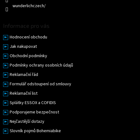
i
wunderlichczech/
s
u
Informace pro vás
Hodnocení obchodu
Jak nakupovat
Obchodní podmínky
Podmínky ochrany osobních údajů
Reklamační řád
Formulář odstoupení od smlouvy
Reklamační list
Splátky ESSOX a COFIDIS
Podporujeme bezpečnost
Nejčastější dotazy
Slovník pojmů Bohemiabike