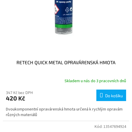
k
t
ů
RETECH QUICK METAL OPRAVÁRENSKÁ HMOTA
Skladem u nás do 3 pracovních dnů
347 Kč bez DPH
Do košíku
420 Kč
Dvoukomponentní opravárenská hmota určená k rychlým opravám
různých materiálů
Kód:
13547694924