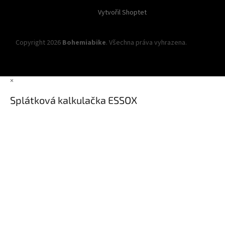
Vytvořil Shoptet
Copyright 2026
Bohemiabike
. Všechna práva vyhrazena.
Upravit
nastavení cookies
×
Splátková kalkulačka ESSOX