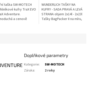
třní taška SW-MOTECH
WUNDERLICH TAŠKY NA
hliníkové kufry TraX EVO
KUFRY - SADA PRAVÁ A LEVÁ
raX Adventure.
STRANA objem 2x14l - 2x23l
noduchá a cenově
Tašky BagPacker II na míru,
ější vnitřní taška do
které poznáte podle
ůTašku lze rozšířit ze
nového, aerodynamického,
ladního rozměru pro
funkčního designu s
..
jemnými...
Doplňkové parametry
ADVENTURE
Kategorie
:
SW-MOTECH
Záruka
:
2 roky