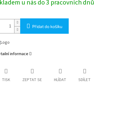
kladem u nás do 3 pracovních dnů
na:
Přidat do košíku
tailní informace
TISK
ZEPTAT SE
HLÍDAT
SDÍLET