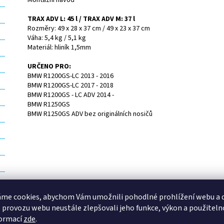
Montážní návod
TRAX ADV L: 45 l / TRAX ADV M: 37 l
Rozměry: 49 x 28 x 37 cm / 49 x 23 x 37 cm
Váha: 5,4 kg / 5,1 kg
Materiál: hliník 1,5mm
URČENO PRO:
BMW R1200GS-LC 2013 - 2016
BMW R1200GS-LC 2017 - 2018
BMW R1200GS - LC ADV 2014 -
BMW R1250GS
BMW R1250GS ADV bez originálních nosičů
me cookies, abychom Vám umožnili pohodlné prohlížení webu a d
 provozu webu neustále zlepšovali jeho funkce, výkon a použiteln
formací
zde
.