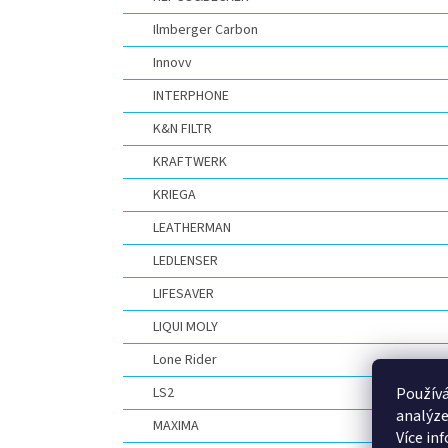
Ilmberger Carbon
Innovv
INTERPHONE
K&N FILTR
KRAFTWERK
KRIEGA
LEATHERMAN
LEDLENSER
LIFESAVER
LIQUI MOLY
Lone Rider
LS2
Používá
analýze
MAXIMA
Více in