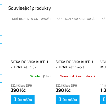
Související produkty
Kód:
BC.ALK.00.732.10400/B
Kód:
BC.ALK.00.732.10500/B
Kó
SÍŤKA DO VÍKA KUFRU
SÍŤKA DO VÍKA KUFRU
VN
- TRAX ADV. 37 l
- TRAX ADV. 45 l
MO
Skladem
(1 ks)
Momentálně nedostupné
322 Kč bez DPH
322 Kč bez DPH
1 1
390 Kč
390 Kč
1 
Do košíku
Do košíku