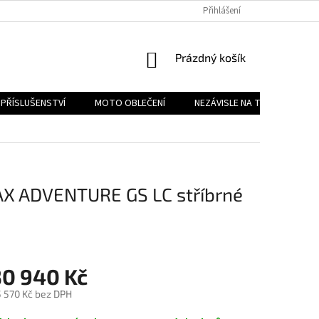
PODMÍNKY OCHRANY OSOBNÍCH ÚDAJŮ
Přihlášení
REKLAMAČNÍ ŘÁD
FOR
NÁKUPNÍ
Prázdný košík
KOŠÍK
PŘÍSLUŠENSTVÍ
MOTO OBLEČENÍ
NEZÁVISLE NA TYPU MOTORK
 ADVENTURE GS LC stříbrné
H
30 940 Kč
 570 Kč bez DPH
ěrná