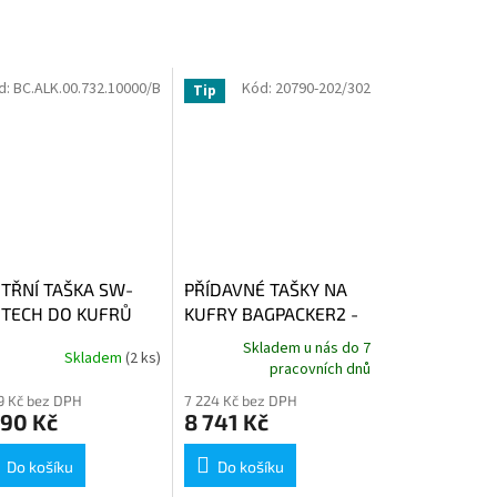
d:
BC.ALK.00.732.10000/B
Kód:
20790-202/302
Tip
ITŘNÍ TAŠKA SW-
PŘÍDAVNÉ TAŠKY NA
TECH DO KUFRŮ
KUFRY BAGPACKER2 -
SADA
Skladem u nás do 7
Skladem
(2 ks)
pracovních dnů
49 Kč bez DPH
7 224 Kč bez DPH
390 Kč
8 741 Kč
Do košíku
Do košíku