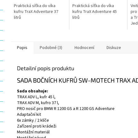
Praktická síťka do víka
Praktická síťka do víka
Vni
kufru TraX Adventure 37
kufru TraX Adventure 45
pro 
litrů
litrů
a T
Jed
levn
kufr
zák
kufr.
Popis
Podobné (3)
Hodnocení
Diskuze
Detailní popis produktu
SADA BOČNÍCH KUFRŮ SW-MOTECH TRAX 
Sada obsahuje:
TRAX ADV L, kufr 45 l,
TRAX ADV M, kufro 37 l,
PRO nosič pro BMW R 1200 GS a R 1200 GS Adventure
Adaptační kit
6x zámky / 2 klíče
Zařízení proti krádeži
Montážní materiál