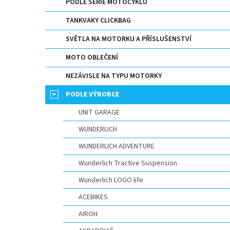
p
PODLE SERIE MOTOCYKLU
a
TANKVAKY CLICKBAG
n
e
SVĚTLA NA MOTORKU A PŘÍSLUŠENSTVÍ
l
MOTO OBLEČENÍ
NEZÁVISLE NA TYPU MOTORKY
PODLE VÝROBCE
UNIT GARAGE
WUNDERLICH
WUNDERLICH ADVENTURE
Wunderlich Tractive Suspension
Wunderlich LOGO life
ACEBIKES
AIROH