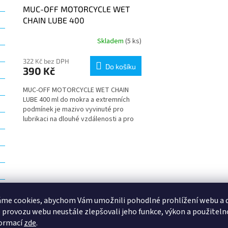
MUC-OFF MOTORCYCLE WET
CHAIN LUBE 400
Skladem
(5 ks)
322 Kč bez DPH
Do košíku
390 Kč
MUC-OFF MOTORCYCLE WET CHAIN
LUBE 400 ml do mokra a extremních
podmínek je mazivo vyvinuté pro
lubrikaci na dlouhé vzdálenosti a pro
vysoký výkon s přidanými...
O
v
l
á
d
a
me cookies, abychom Vám umožnili pohodlné prohlížení webu a d
c
í
 provozu webu neustále zlepšovali jeho funkce, výkon a použiteln
p
formací
zde
.