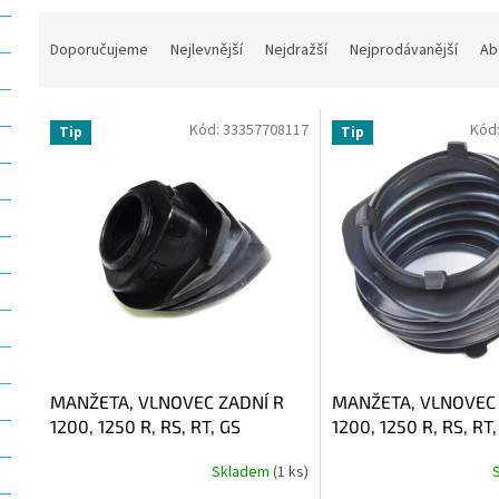
Ř
a
Doporučujeme
Nejlevnější
Nejdražší
Nejprodávanější
Ab
z
e
V
n
Kód:
33357708117
Kód
Tip
Tip
ý
í
p
p
i
r
s
o
p
d
r
u
o
k
d
t
u
ů
k
t
MANŽETA, VLNOVEC ZADNÍ R
MANŽETA, VLNOVEC 
ů
1200, 1250 R, RS, RT, GS
1200, 1250 R, RS, RT,
Skladem
(1 ks)