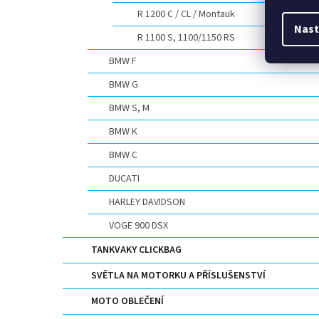
R 1200 C / CL / Montauk
Nast
R 1100 S, 1100/1150 RS
BMW F
BMW G
BMW S, M
BMW K
BMW C
DUCATI
HARLEY DAVIDSON
VOGE 900 DSX
TANKVAKY CLICKBAG
SVĚTLA NA MOTORKU A PŘÍSLUŠENSTVÍ
MOTO OBLEČENÍ