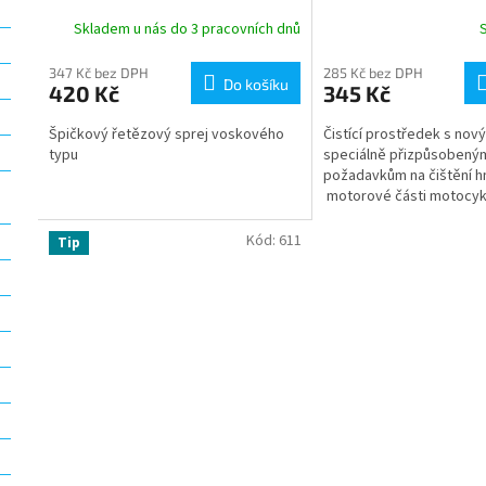
Skladem u nás do 3 pracovních dnů
347 Kč bez DPH
285 Kč bez DPH
Do košíku
420 Kč
345 Kč
Špičkový řetězový sprej voskového
Čistící prostředek s nov
typu
speciálně přizpůsobený
požadavkům na čištění hn
motorové části motocyk
Kód:
611
Tip