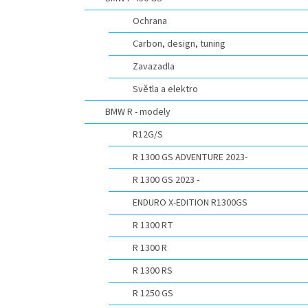
n
e
Ochrana
l
Carbon, design, tuning
Zavazadla
Světla a elektro
BMW R - modely
R12G/S
R 1300 GS ADVENTURE 2023-
R 1300 GS 2023 -
ENDURO X-EDITION R1300GS
R 1300 RT
R 1300 R
R 1300 RS
R 1250 GS