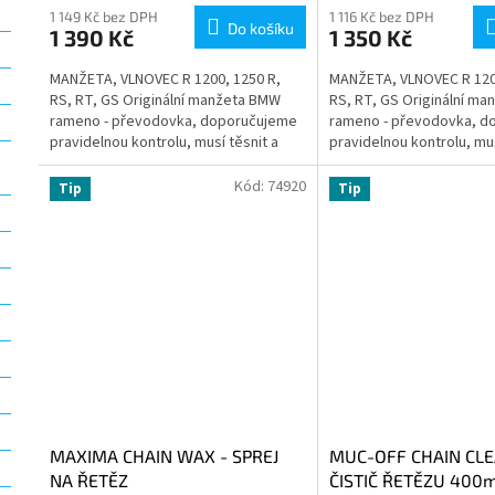
1 149 Kč bez DPH
1 116 Kč bez DPH
Do košíku
1 390 Kč
1 350 Kč
MANŽETA, VLNOVEC R 1200, 1250 R,
MANŽETA, VLNOVEC R 1200
RS, RT, GS Originální manžeta BMW
RS, RT, GS Originální m
rameno - převodovka, doporučujeme
rameno - převodovka, d
pravidelnou kontrolu, musí těsnit a
pravidelnou kontrolu, mus
nesmí být popraskaná, hrozí...
nesmí být popraskaná, hro
Kód:
74920
Tip
Tip
MAXIMA CHAIN WAX - SPREJ
MUC-OFF CHAIN CLE
NA ŘETĚZ
ČISTIČ ŘETĚZU 400m