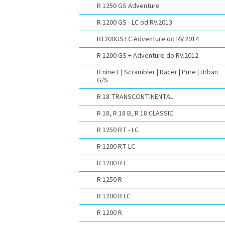
R 1250 GS Adventure
R 1200 GS - LC od RV.2013
R1200GS LC Adventure od RV.2014
R 1200 GS + Adventure do RV.2012
R nineT | Scrambler | Racer | Pure | Urban
G/S
R 18 TRANSCONTINENTAL
R 18, R 18 B, R 18 CLASSIC
R 1250 RT - LC
R 1200 RT LC
R 1200 RT
R 1250 R
R 1200 R LC
R 1200 R