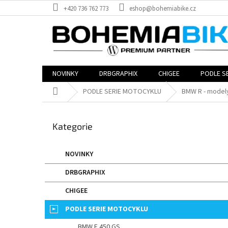
Přejít
+420 736 762 773
eshop@bohemiabike.cz
na
obsah
NOVINKY
DRBGRAPHIX
CHIGEE
PODLE S
Domů
PODLE SERIE MOTOCYKLU
BMW R - model
P
o
Přeskočit
Kategorie
s
kategorie
t
r
NOVINKY
a
DRBGRAPHIX
n
n
CHIGEE
í
p
PODLE SERIE MOTOCYKLU
a
BMW F 450 GS