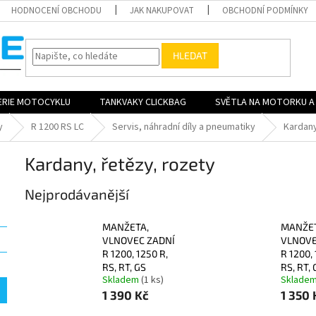
HODNOCENÍ OBCHODU
JAK NAKUPOVAT
OBCHODNÍ PODMÍNKY
HLEDAT
ERIE MOTOCYKLU
TANKVAKY CLICKBAG
SVĚTLA NA MOTORKU A 
y
R 1200 RS LC
Servis, náhradní díly a pneumatiky
Kardany
Kardany, řetězy, rozety
Nejprodávanější
MANŽETA,
MANŽET
VLNOVEC ZADNÍ
VLNOVE
R 1200, 1250 R,
R 1200, 
RS, RT, GS
RS, RT, 
Skladem
(1 ks)
Sklade
1 390 Kč
1 350 