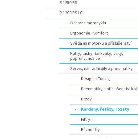
R 1250 RS
R 1200 RS LC
Ochrana motocyklu
Ergonomie, Komfort
Světla na motorku a příslušenství
Kufry, tašky, tankvaky, vaky,
popruhy, nosiče
Servis, náhradní díly a pneumatiky
Design a Tuning
Pneumatiky a příslušenství kol
Brzdy
Kardany, řetězy, rozety
Filtry
Různé díly