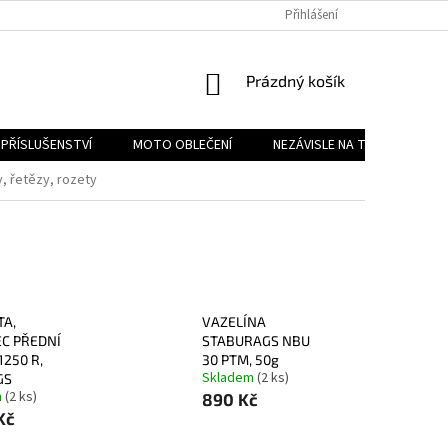
PODMÍNKY OCHRANY OSOBNÍCH ÚDAJŮ
Přihlášení
REKLAMAČNÍ ŘÁD
FOR
NÁKUPNÍ
Prázdný košík
KOŠÍK
PŘÍSLUŠENSTVÍ
MOTO OBLEČENÍ
NEZÁVISLE NA TYPU MOTORK
, řetězy, rozety
A,
VAZELÍNA
C PŘEDNÍ
STABURAGS NBU
1250 R,
30 PTM, 50g
Skladem
(2 ks)
GS
m
(2 ks)
890 Kč
Kč