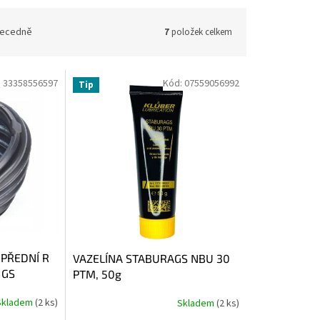
ecedně
7
položek celkem
:
33358556597
Kód:
07559056992
Tip
PŘEDNÍ R
VAZELÍNA STABURAGS NBU 30
 GS
PTM, 50g
Skladem
(2 ks)
Skladem
(2 ks)