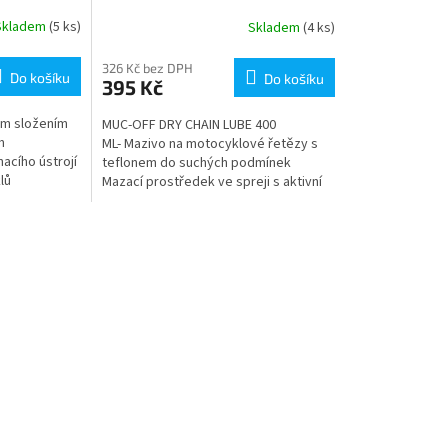
Skladem
(5 ks)
Skladem
(4 ks)
326 Kč bez DPH
Do košíku
Do košíku
395 Kč
ým složením
MUC-OFF DRY CHAIN LUBE 400
m
ML- Mazivo na motocyklové řetězy s
acího ústrojí
teflonem do suchých podmínek
lů
Mazací prostředek ve spreji s aktivní
PTFE (polytetrafluoroethylenovou)
složkou...