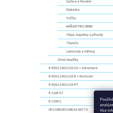
Gufera a těsnění
Elektrika
Svíčky
NÁŘADÍ PRO BMW
Oleje, kapaliny a přísady
Tlumiče
Lanovody a náhony
Zimní doplňky
R 850/1100/1150 GS + Adventure
R 850/1100/1150 R + Rockster
R 850/1100/1150 RT
R 1200 ST
Používá
R 1200 S
analýze
HP2 ENDURO/MEGA MOTO
Více in