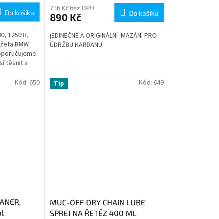
736 Kč bez DPH
Do košíku
Do košíku
890 Kč
, 1250 R,
jEDINEČNÉ A ORIGINÁLNÍ MAZÁNÍ PRO
anžeta BMW
ÚDRŽBU KARDANU
oporučujeme
í těsnit a
zí...
Kód:
650
Kód:
649
Tip
ANER,
MUC-OFF DRY CHAIN LUBE
l
SPREJ NA ŘETĚZ 400 ML